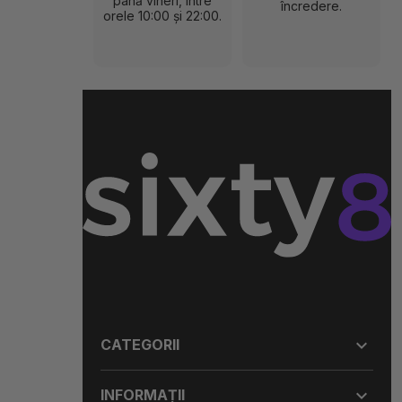
până vineri, între
încredere.
orele 10:00 și 22:00.

CATEGORII

INFORMAȚII