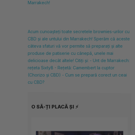
Marrakech!
Acum cunoașteți toate secretele brownies-urilor cu
CBD și ale untului din Marrakech! Sperăm că aceste
câteva sfaturi vă vor permite să preparați și alte
produse de patiserie cu cânepă, unele mai
delicioase decât altele! Citiți și: -
Unt de Marrakech:
rețeta Sixty8 -
Rețetă: Camembert la cuptor
(Chorizo și CBD) -
Cum se prepară corect un ceai
cu CBD?
O SĂ-ȚI PLACĂ ȘI ⚡