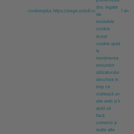
dvs. legate
cookiesplus
https://stage.sixty8.ro
1 an
de
modulele
cookie.
Acest
cookie ajută
la
menținerea
sesiunilor
utilizatorului
deschise în
timp ce
vizitează un
site web și îi
ajută să
facă
comenzi și
multe alte