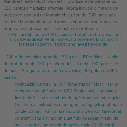
Marrakech este folosit frecvent în produsele de patiserie cu
CBD pentru a maximiza efectele. Rețeta include o metodă de
preparare a untului de Marrakech cu flori de CBD, unt și apă.
Untul de Marrakech poate fi aromatizat pentru a se potrivi cu
preparate sărate sau dulci, în funcție de preferințe.
>>Comandați flori de CBD acum<<) Rețetă de brownies fără
unt de Marrakech Pentru a prepara brownies fără unt din
Marrakech pentru 4 persoane, aveți nevoie de:
- 200 g de ciocolată neagră; - 150 g unt; - 150 g făină; - ¼ plic
de praf de copt; - 150 g zahăr pudră; - 3 ouă; - 100 g de miez
de nuci; - 2 lingurițe de esență de vanilie; - 30 g flori de CBD; -
1
râșniță.
Preîncălziți cuptorul la 180° (termostat 6) Folosiți râșnița
pentru a mărunți florile de CBD Topiți untul, ciocolata și
firimiturile într-un vas la baie de apă și amestecați regulat
Odată ce amestecul este omogen, adăugați treptat ouăle
bătute, zahărul, vanilia, făina și praful de copt. Amestecați
constant până obțineți un aluat fluid Adăugați miezul de
nuci Ungeți cu unt o tavă de aproximativ 20x20 cm și