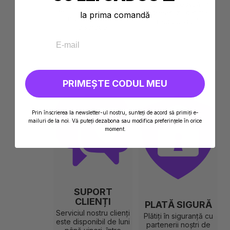
Ambalajele noastre
dumneavoastră în
sunt neutre pentru un
aceeași zi, cât mai
la prima comandă
nivel maxim de
rapid posibil.
discreție.
PRIMEȘTE CODUL MEU
Prin înscrierea la newsletter-ul nostru, sunteți de acord să primiți e-
mailuri de la noi. Vă puteți dezabona sau modifica preferințele în orice
moment.
SUPORT
CLIENȚI
PLATĂ SIGURĂ
Serviciul nostru clienți
Plătiți în siguranță cu
este disponibil de luni
partenerii noștri de