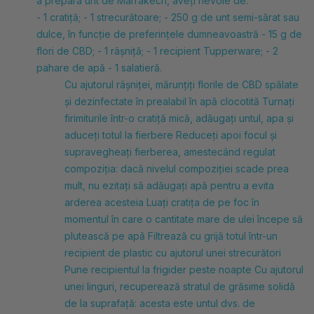
a prepara unt de Marrakech, aveți nevoie de:
- 1 cratiță; - 1 strecurătoare; - 250 g de unt semi-sărat sau
dulce, în funcție de preferințele dumneavoastră - 15 g de
flori de CBD; -
1 râșniță; - 1 recipient Tupperware; - 2
pahare de apă - 1 salatieră.
Cu ajutorul râșniței, mărunțiți florile de CBD spălate
și dezinfectate în prealabil în apă clocotită Turnați
firimiturile într-o cratiță mică, adăugați untul, apa și
aduceți totul la fierbere Reduceți apoi focul și
supravegheați fierberea, amestecând regulat
compoziția: dacă nivelul compoziției scade prea
mult, nu ezitați să adăugați apă pentru a evita
arderea acesteia Luați cratița de pe foc în
momentul în care o cantitate mare de ulei începe să
plutească pe apă Filtrează cu grijă totul într-un
recipient de plastic cu ajutorul unei strecurători
Pune recipientul la frigider peste noapte Cu ajutorul
unei linguri, recuperează stratul de grăsime solidă
de la suprafață: acesta este untul dvs. de