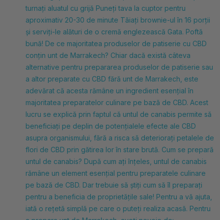
turnați aluatul cu grijă Puneți tava la cuptor pentru
aproximativ 20-30 de minute Tăiați brownie-ul în 16 porții
și serviți-le alături de o cremă englezească Gata. Poftă
bună! De ce majoritatea produselor de patiserie cu CBD
conțin unt de Marrakech? Chiar dacă există câteva
alternative pentru prepararea produselor de patiserie sau
a altor preparate cu CBD fără unt de Marrakech, este
adevărat că acesta rămâne un ingredient esențial în
majoritatea preparatelor culinare pe bază de CBD. Acest
lucru se explică prin faptul că untul de canabis permite să
beneficiați pe deplin de potențialele efecte ale CBD
asupra organismului, fără a risca să deteriorați petalele de
flori de CBD prin gătirea lor în stare brută. Cum se prepară
untul de canabis? După cum ați înțeles, untul de canabis
rămâne un element esențial pentru preparatele culinare
pe bază de CBD. Dar trebuie să știți cum să îl preparați
pentru a beneficia de proprietățile sale! Pentru a vă ajuta,
iată o rețetă simplă pe care o puteți realiza acasă. Pentru