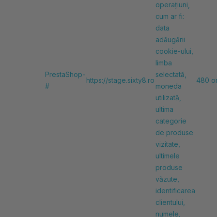
operațiuni,
cum ar fi:
data
adăugării
cookie-ului,
limba
PrestaShop-
selectată,
https://stage.sixty8.ro
480 o
#
moneda
utilizată,
ultima
categorie
de produse
vizitate,
ultimele
produse
văzute,
identificarea
clientului,
numele,