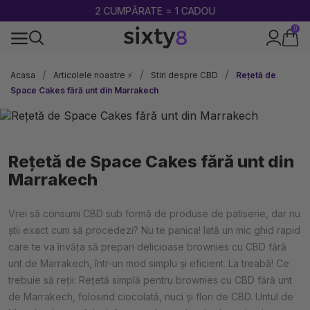
2 CUMPĂRATE = 1 CADOU
0
100% legal în Europa
Acasa
Articolele noastre ⚡
Stiri despre CBD
Rețetă de
Space Cakes fără unt din Marrakech
Rețetă de Space Cakes fără unt din
Marrakech
Vrei să consumi CBD sub formă de produse de patiserie, dar nu
știi exact cum să procedezi? Nu te panica! Iată un mic ghid rapid
care te va învăța să prepari delicioase brownies cu CBD fără
unt de Marrakech, într-un mod simplu și eficient. La treabă! Ce
trebuie să reții: Rețetă simplă pentru brownies cu CBD fără unt
de Marrakech, folosind ciocolată, nuci și flori de CBD. Untul de