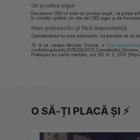
Un produs sigur
Deoarece CBD-ul este un produs legal, vă puteți infor
în condiții optime. Un site de CBD sigur și de încred
Non-psihoactiv și fără dependență
Cannabidiolul nu este psihoactiv. Vă permite să vă des
(1) A se vedea Nicolas Donzé, «
Fito-canabinoiz
content/uploads/2018/06/2021_Cannabidiol_Review_a
Pratiques en santé mentale, vol. 63, nr. 2, 2017. [h
O SĂ-ȚI PLACĂ ȘI ⚡