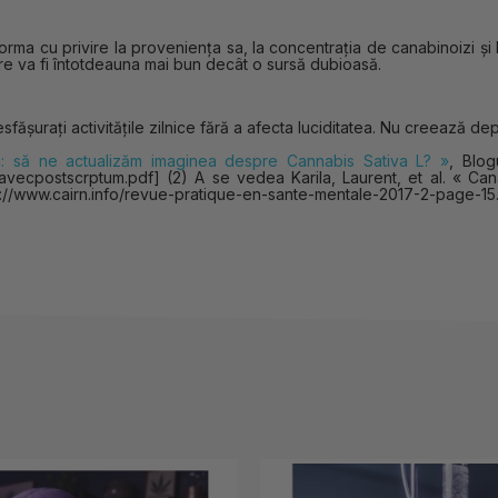
ma cu privire la proveniența sa, la concentrația de canabinoizi și l
ere va fi întotdeauna mai bun decât o sursă dubioasă.
fășurați activitățile zilnice fără a afecta luciditatea. Nu creează de
ii: să ne actualizăm imaginea despre Cannabis Sativa L? »
, Blog
vecpostscrptum.pdf] (2) A se vedea Karila, Laurent, et al. « Can
ttps://www.cairn.info/revue-pratique-en-sante-mentale-2017-2-page-15