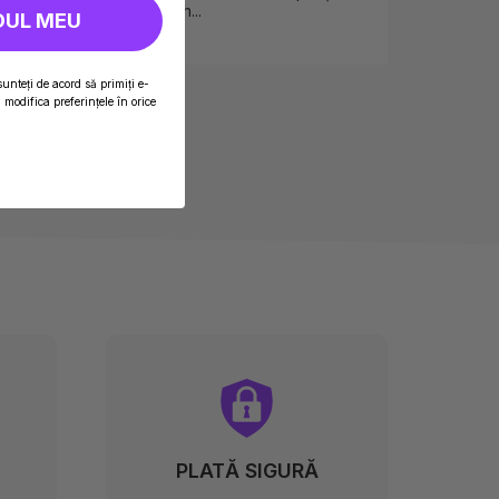
 diferențele față de Fresh...
creezi
DUL MEU
sunteți de acord să primiți e-
modifica preferințele în orice
PLATĂ SIGURĂ