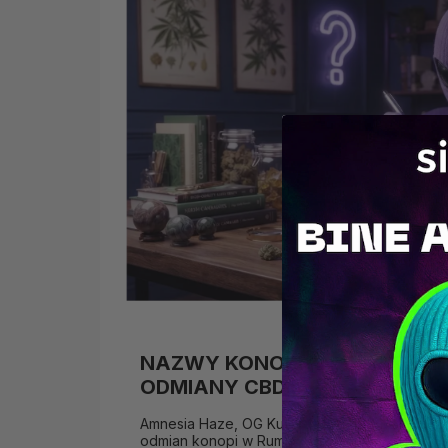
NAZWY KONOPI | NAJBARDZI
ODMIANY CBD I...
Amnesia Haze, OG Kush, Gelato, Runtz... Odkr
odmian konopi w Rumunii, ich typy, cenione e