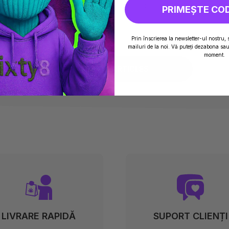
y8.
procesul său de fabricare,
PRIMEȘTE CO
Prin înscrierea la newsletter-ul nostru, 
mailuri de la noi. Vă puteți dezabona sau 
moment.
SEE ALL ARTICLES
LIVRARE RAPIDĂ
SUPORT CLIENȚI