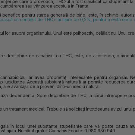
ței pe care o provoacă, THC-ul a fost clasificat ca stupefiant la ni
l, cumpărarea sau vânzarea acestuia în Franța.
ți benefice pentru starea generală de bine, este, în schimb, autori
ășească
un conținut de THC mai mare de 0,2%, pentru a evita orice 
ul lor asupra organismului. Unul este psihoactiv, celălalt nu. Unul cr
pre deosebire de canabisul cu THC, este, de asemenea, o modalita
, cannabidiolul ar avea proprietăți interesante pentru organism. 
imp luciditatea. Această substanță naturală ar permite reducerea durer
, are avantajul de a proveni dintr-un mediu natural.
nerează dependență. Spre deosebire de THC, a cărui întrerupere 
un tratament medical. Trebuie să solicitați întotdeauna avizul unui p
legală în locul unei substanțe stupefiante care vă poate cauza mul
u a vă ajuta. Numărul gratuit Cannabis Ecoute: 0 980 980 940