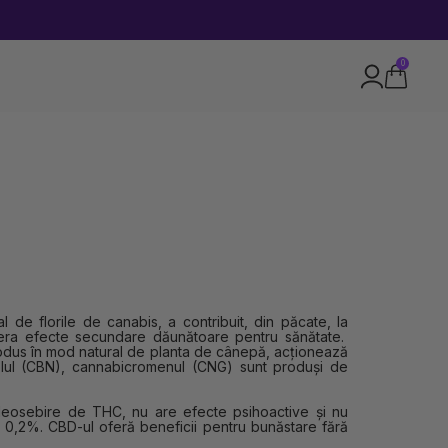
0
de florile de canabis, a contribuit, din păcate, la
nera efecte secundare dăunătoare pentru sănătate.
rodus în mod natural de planta de cânepă, acționează
olul (CBN), cannabicromenul (CNG) sunt produși de
deosebire de THC, nu are efecte psihoactive și nu
 0,2%. CBD-ul oferă beneficii pentru bunăstare fără