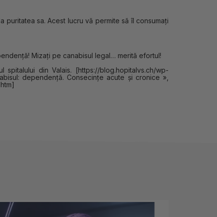
a puritatea sa. Acest lucru vă permite să îl consumați
pendență! Mizați pe canabisul legal… merită efortul!
ul spitalului din Valais. [https://blog.hopitalvs.ch/wp-
abisul: dependență. Consecințe acute și cronice »,
.htm]