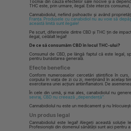
Tocmai din cauza efectelor sale nocive și a dependen
THC este, prin urmare, ilegal. Este interzis consumu
Cannabidiolul, nefiind psihoactiv și având proprietă
Franța. Produsele cu canabidiol nu au voie să dep
această limită sunt ilegale!
Pe scurt, diferențele dintre CBD și THC țin de impact
ilegal, celălalt legal!
De ce să consumăm CBD în locul THC-ului?
Consumul de CBD, pe lângă faptul că este legal, s
pentru bunăstarea generală.
Efecte benefice
Conform numeroaselor cercetări științifice în curs
corpului în viața de zi cu zi, menținând în același t
exercitarea unei acțiuni antiinflamatorii. De asemenea
În cele din urmă, și mai ales, canabidiolul nu ge
sevraj, CBD nu creează „dependență”.
Cannabidiolul nu este un medicament și nu înlocuiește 
Un produs legal
Cannabidiolul este legal! Alegeți această soluție 
Profesioniștii din domeniul sănătății sunt aici pentr