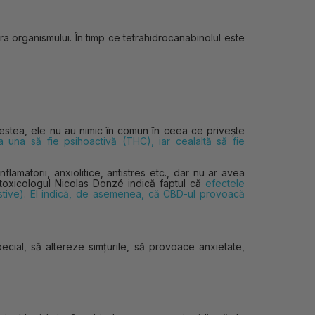
 organismului. În timp ce tetrahidrocanabinolul este
stea, ele nu au nimic în comun în ceea ce privește
 una să fie psihoactivă (THC), iar cealaltă să fie
matorii, anxiolitice, antistres etc., dar nu ar avea
 toxicologul Nicolas Donzé indică faptul că
efectele
stive). El indică, de asemenea, că CBD-ul provoacă
cial, să altereze simțurile, să provoace anxietate,