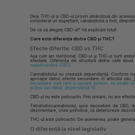
Deși THC-ul și CBD-ul provin amândouă din aceeași p
considerat un stupefiant, canabidiolul a fost, dimpotr
De ce să alegeți CBD-ul? Vă explicăm totul!
Care este diferența dintre CBD și THC?
Efecte diferite: CBD vs THC
Așa cum am menționat, CBD-ul și THC-ul sunt ambel
efectele. Diferența de structură dintre cele două
nepsihoactivă (CBD).
Cannabidiolul nu creează dependență. Conform numero
aproape deloc efecte secundare. În articolul său „
secundare sunt rare și ușoare (uneori, se poate s
puțină sau deloc dependență (1).
CBD-ul nu este psihoactiv. Prin urmare, nu are efect
Tetrahidrocannabinolul, spre deosebire de CBD, duc
dezorientare, crize psihotice, să deterioreze dezvolta
THC-ul este psihoactiv. De asemenea, poate gener
O diferență la nivel legislativ