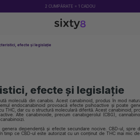
2 CUMPĂRATE = 1 CADOU
eristici, efecte și legislație
tici, efecte și legislație
ă moleculă din canabis. Acest canabinoid, produs în mod natural 
 sistemul endocanabinoid provoacă efecte psihoactive și poate ge
 THC, dar cu o structură moleculară diferită. Acest canabinoid, p
oactive. Alte canabinoide, precum canabigerolul (CBG), cannabin
canabinoizi.
ate genera dependență și efecte secundare nocive. CBD-ul, spre 
în timp ce CBD-ul este autorizat cu un conținut de THC mai mic de