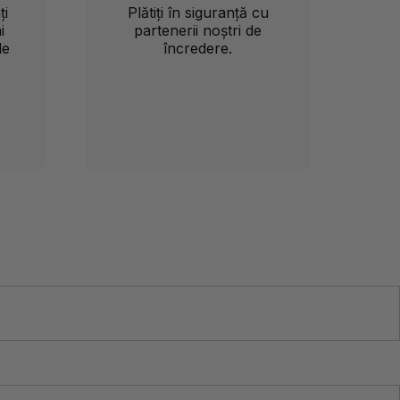
ți
Plătiți în siguranță cu
i
partenerii noștri de
le
încredere.