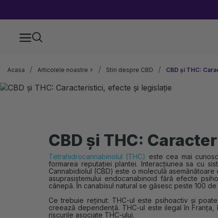
Acasa
Articolele noastre ⚡
Stiri despre CBD
CBD și THC: Caract
CBD și THC: Caracteris
Tetrahidrocannabinolul (THC)
este cea mai cunoscut
formarea reputației plantei. Interacțiunea sa cu
Cannabidiolul (CBD) este o moleculă asemănătoare cu
asuprasistemului endocanabinoid fără efecte psih
cânepă. În canabisul natural se găsesc peste 100 de 
Ce trebuie reținut: THC-ul este psihoactiv și po
creează dependență. THC-ul este ilegal în Franța, 
riscurile asociate THC-ului.