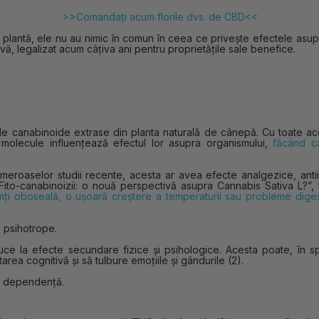
>>Comandați acum florile dvs. de CBD<<
lantă, ele nu au nimic în comun în ceea ce privește efectele asupra
ivă, legalizat acum câțiva ani pentru proprietățile sale benefice.
e canabinoide extrase din planta naturală de cânepă. Cu toate ace
 molecule influențează efectul lor asupra organismului,
făcând ca
aselor studii recente, acesta ar avea efecte analgezice, antiinfla
Fito-canabinoizii: o nouă perspectivă asupra Cannabis Sativa L?”,
imți oboseală, o ușoară creștere a temperaturii sau probleme dige
e psihotrope.
e la efecte secundare fizice și psihologice. Acesta poate, în spe
rea cognitivă și să tulbure emoțiile și gândurile (2).
a dependență.