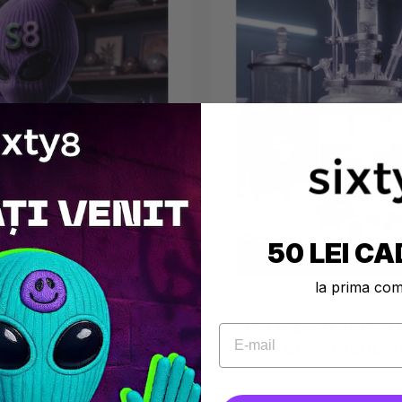
50 LEI CA
la prima co
EJ ZNANE
FROZEN HASH : D
UNTERSCHIEDE ZU
yj najbardziej znane nazwy
Hashul Frozen, un concentr
fekty oraz dostępność w
recoltare, cucerește cunos