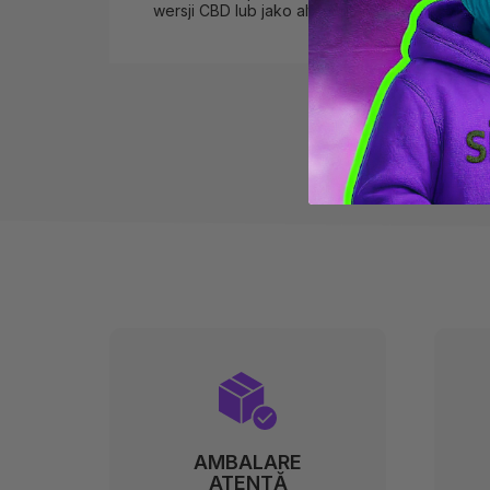
wersji CBD lub jako alternatywa dla THC w Sixt
AMBALARE
ATENTĂ