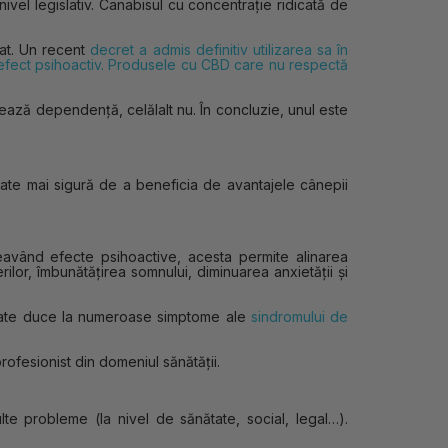
vel legislativ. Canabisul cu concentrație ridicată de
zat. Un recent
decret a admis definitiv utilizarea sa în
efect psihoactiv. Produsele cu CBD care nu respectă
eează dependență, celălalt nu. În concluzie, unul este
te mai sigură de a beneficia de avantajele cânepii
Neavând efecte psihoactive, acesta permite alinarea
ilor, îmbunătățirea somnului, diminuarea anxietății și
poate duce la numeroase simptome ale
sindromului de
rofesionist din domeniul sănătății.
te probleme (la nivel de sănătate, social, legal…).