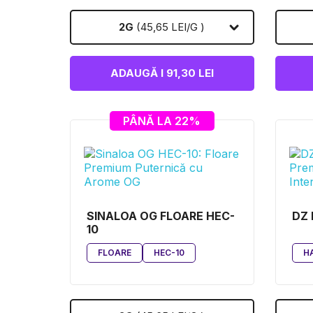
2G
(45,65 LEI/G )
ADAUGĂ I 91,30 LEI
PÂNĂ LA 22%
SINALOA OG FLOARE HEC-
DZ 
10
FLOARE
HEC-10
H