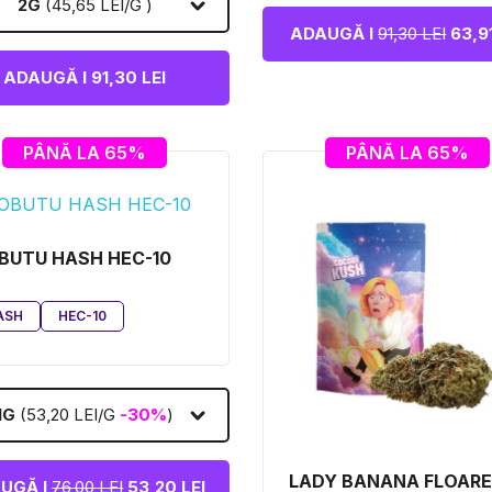
2G
(45,65 LEI/G )
ADAUGĂ I
91,30 LEI
63,91
ADAUGĂ I 91,30 LEI
PÂNĂ LA 65%
PÂNĂ LA 65%
BUTU HASH HEC-10
ASH
HEC-10
1G
(53,20 LEI/G
-30%
)
LADY BANANA FLOARE
UGĂ I
76,00 LEI
53,20 LEI