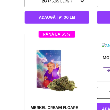
2G
(45,65 LEI/G )
ADAUGĂ I 91,30 LEI
PÂNĂ LA 65%
MO
H
MERKEL CREAM FLOARE
ADA