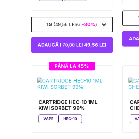
1G
(49,56 LEI/G
-30%
)
ADA
ADAUGĂ I
70,80 LEI
49,56 LEI
PÂNĂ LA 45%
CARTRIDGE HEC-10 1ML
CAR
KIWI SORBET 99%
CH
VAPE
HEC-10
V