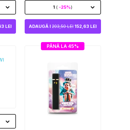
1
(
-25%
)
3 LEI
ADAUGĂ I
203,50 LEI
152,63 LEI
PÂNĂ LA 45%