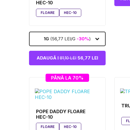
HEC-10
FLOARE
HEC-10
1G
(56,77 LEI/G
-30%
)
ADAUGĂ I
81,10 LEI
56,77 LEI
PÂNĂ LA 70%
TRU
POPE DADDY FLOARE
HEC-10
F
FLOARE
HEC-10