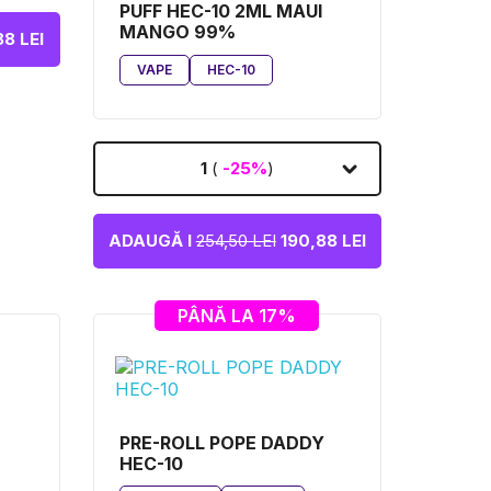
PUFF HEC-10 2ML MAUI
MANGO 99%
8 LEI
VAPE
HEC-10
1
(
-25%
)
ADAUGĂ I
254,50 LEI
190,88 LEI
PÂNĂ LA 17%
PRE-ROLL POPE DADDY
HEC-10