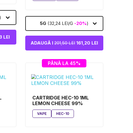
)
5G
(32,24 LEI/G
-20%
)
 LEI
ADAUGĂ I
201,50 LEI
161,20 LEI
PÂNĂ LA 45%
L
CARTRIDGE HEC-10 1ML
LEMON CHEESE 99%
VAPE
HEC-10