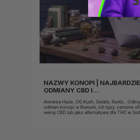
NAZWY KONOPI | NAJBARDZI
ODMIANY CBD I...
Amnesia Haze, OG Kush, Gelato, Runtz... Odkr
odmian konopi w Rumunii, ich typy, cenione e
wersji CBD lub jako alternatywa dla THC w Sixt