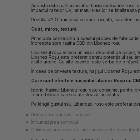
Aceasta este particularitatea hașișului libanez roșu: 
impactul razelor UV, iar maturarea lor se finalizează
Rezultatul? O frumoasă culoare roșcată, caracteristic
Gust, miros, textură
Principala consecință a acestui proces de fabricație s
îndreaptă spre rășina CBD din Libanez roșu.
Libanezul roșu emană un miros deosebit de picant, foar
Libanez Roșu este preferat pentru potențialul său ar
multe arome. Cu alte cuvinte, este vorba de o rășină
În ceea ce privește textura, hașișul Libanez Roșu est
Care sunt efectele hașișului Libanez Roșu cu C
Istoric, hasisul Libanez roșu este consumat pentru pr
foarte blânde care nu afectează luciditatea.
Pe lângă gustul său, Libanezul roșu este preferat pen
Reducerea durerilor cronice
Îmbunătățirea somnului
Calmează senzațiile de stres și anxietate din viața de 