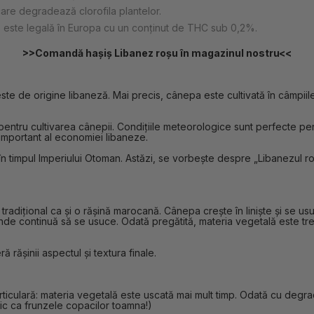
care degradează clorofila plantelor.
, este legală în Europa cu un conținut de THC sub 0,2%.
>>Comandă hașiș Libanez roșu în magazinul nostru<<
e de origine libaneză. Mai precis, cânepa este cultivată în câmpiile
at pentru cultivarea cânepii. Condițiile meteorologice sunt perfecte p
 important al economiei libaneze.
a, în timpul Imperiului Otoman. Astăzi, se vorbește despre „Libanezul ro
adițional ca și o rășină marocană. Cânepa crește în liniște și se usuc
 unde continuă să se usuce. Odată pregătită, materia vegetală este trec
 rășinii aspectul și textura finale.
articulară: materia vegetală este uscată mai mult timp. Odată cu degr
 pic ca frunzele copacilor toamna!)