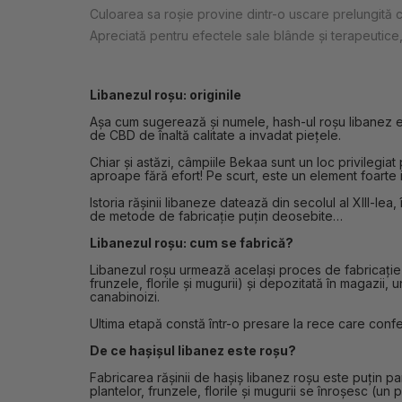
Culoarea sa roșie provine dintr-o uscare prelungită 
Apreciată pentru efectele sale blânde și terapeutice
Libanezul roșu: originile
Așa cum sugerează și numele, hash-ul roșu libanez est
de CBD de înaltă calitate a invadat piețele.
Chiar și astăzi, câmpiile Bekaa sunt un loc privilegi
aproape fără efort! Pe scurt, este un element foarte
Istoria rășinii libaneze datează din secolul al XIII-le
de metode de fabricație puțin deosebite…
Libanezul roșu: cum se fabrică?
Libanezul roșu urmează același proces de fabricație tr
frunzele, florile și mugurii) și depozitată în magazii,
canabinoizi.
Ultima etapă constă într-o presare la rece care conferă
De ce hașișul libanez este roșu?
Fabricarea rășinii de hașiș libanez roșu este puțin p
plantelor, frunzele, florile și mugurii se înroșesc (un