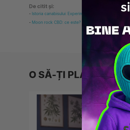
De citit și:
-
Istoria canabisului: Experimentele cu hașișul
-
Moon rock CBD: ce este?
O SĂ-ȚI PLACĂ ȘI ⚡