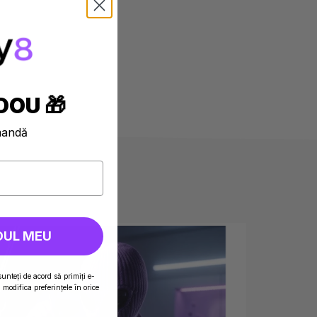
DOU 🎁
mandă
DUL MEU
sunteți de acord să primiți e-
modifica preferințele în orice