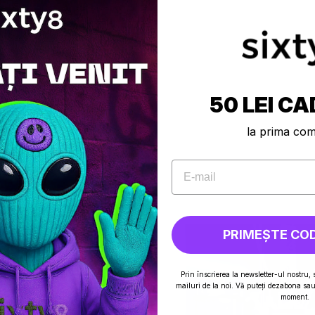
50 LEI CA
la prima co
PRIMEȘTE CO
Prin înscrierea la newsletter-ul nostru, 
mailuri de la noi. Vă puteți dezabona sau 
moment.