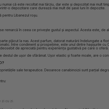
nu numai că este recoltat mai târziu, dar este și depozitat mai mult t
 printr-o depozitare care durează mai mult de șase luni în depozite.
ă pentru Libanezul roșu.
e remarcă în ceea ce privește gustul și aspectul. Acesta este, de altf
te plăcut la nas. Acest parfum, datorat maturării îndelungate a floril
omatic. Între condiment și prospețime, este unul dintre hașișurile c
 deosebit de apreciată pentru experiența gustativă pe care o oferă.
e destul de ușor de sfărâmat. Ușor elastic și foarte moale, are o co
BD?
oprietățile sale terapeutice. Deoarece canabinoizii sunt parțial degr
tru:
zi cu zi.