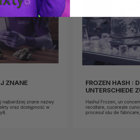
EJ ZNANE
FROZEN HASH : D
UNTERSCHIEDE ZU
yj najbardziej znane nazwy
Hashul Frozen, un concentr
fekty oraz dostępność w
recoltare, cucerește cunos
y8.
procesul său de fabricare,