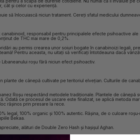
tă pentru a scăpa de durerile cotidiene. Nu numai că îl învăluie pe c
, cât și celor cu experiență.
uie să înlocuiască niciun tratament. Cereți sfatul medicului dumneav
 canabinoid, responsabil pentru principalele efecte psihoactive ale c
 conținut de THC mai mare de 0,2%.
ibridări au permis crearea unor soiuri bogate în canabinoizi legali, 
 teamă! Pentru aceasta, nu uitați să verificați întotdeauna dacă vânz
 Libaneanului roșu fără niciun efect psihoactiv.
in plante de cânepă cultivate pe teritoriul elvețian. Culturile de c
banez Roșu respectând metodele tradiționale. Plantele de cânepă sun
ză. Odată ce procesul de uscare este finalizat, se aplică metoda maro
bloc rășinos prin presare la rece.
0% legal, 100% organic și 100% autentic. Rășina, de o culoare roșu
mpiile Bekaa.
 apreciate, alături de Double Zero Hash și hașișul Aghan.
>> Descoperă Libanezul roșu CBD Sixty8 <<