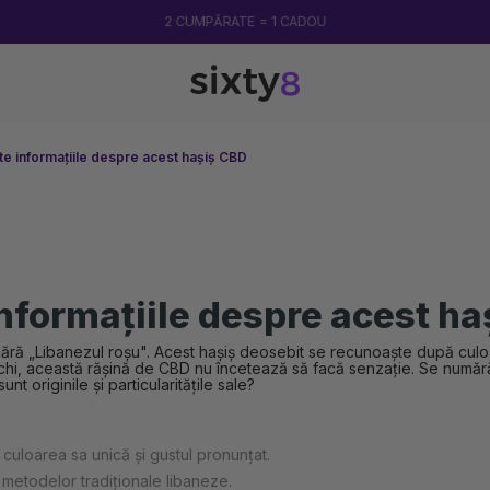
2 CUMPĂRATE = 1 CADOU
te informațiile despre acest hașiș CBD
informațiile despre acest h
mără „Libanezul roșu". Acest hașiș deosebit se recunoaște după culo
chi, această rășină de CBD nu încetează să facă senzație. Se număr
nt originile și particularitățile sale?
culoarea sa unică și gustul pronunțat.
 metodelor tradiționale libaneze.