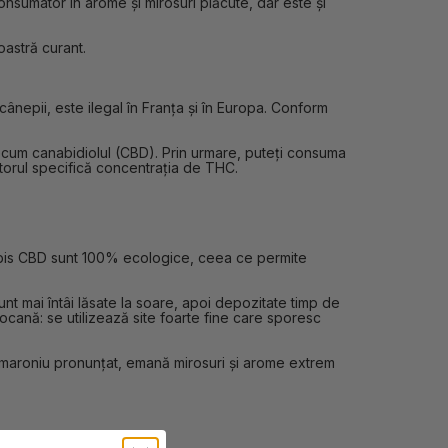
onsumator în arome și mirosuri plăcute, dar este și
oastră curant.
ânepii, este ilegal în Franța și în Europa. Conform
precum canabidiolul (CBD). Prin urmare, puteți consuma
ătorul specifică concentrația de THC.
anabis CBD sunt 100% ecologice, ceea ce permite
t mai întâi lăsate la soare, apoi depozitate timp de
cană: se utilizează site foarte fine care sporesc
-maroniu pronunțat, emană mirosuri și arome extrem