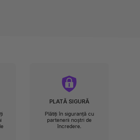
PLATĂ SIGURĂ
ți
Plătiți în siguranță cu
i
partenerii noștri de
le
încredere.