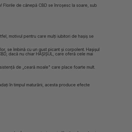
imp! Florile de cânepă CBD se înroșesc la soare, sub
el, motivul pentru care mulți iubitori de hașiș se
or, se îmbină cu un gust picant și corpolent. Hașișul
u CBD, dacă nu chiar HAȘIȘUL, care oferă cele mai
nsistență de „ceară moale" care place foarte mult.
adați în timpul maturării, acesta produce efecte