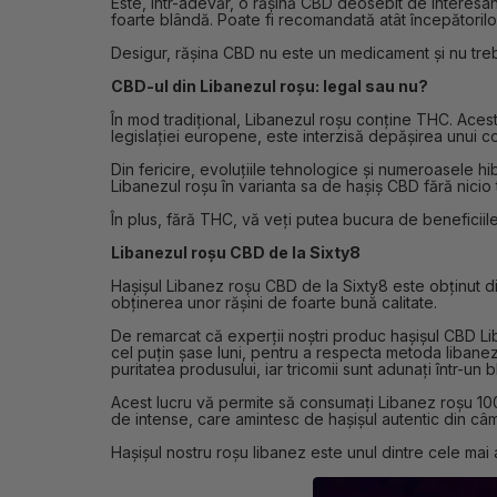
Este, într-adevăr, o rășină CBD deosebit de interesan
foarte blândă. Poate fi recomandată atât începătorilor
Desigur, rășina CBD nu este un medicament și nu treb
CBD-ul din Libanezul roșu: legal sau nu?
În mod tradițional, Libanezul roșu conține THC. Acest
legislației europene, este interzisă depășirea unui
Din fericire, evoluțiile tehnologice și numeroasele h
Libanezul roșu în varianta sa de hașiș CBD fără nicio
În plus, fără THC, vă veți putea bucura de beneficiile
Libanezul roșu CBD de la Sixty8
Hașișul Libanez roșu CBD de la Sixty8 este obținut d
obținerea unor rășini de foarte bună calitate.
De remarcat că experții noștri produc hașișul CBD Li
cel puțin șase luni, pentru a respecta metoda libane
puritatea produsului, iar tricomii sunt adunați într-un 
Acest lucru vă permite să consumați Libanez roșu 10
de intense, care amintesc de hașișul autentic din câ
Hașișul nostru roșu libanez este unul dintre cele mai