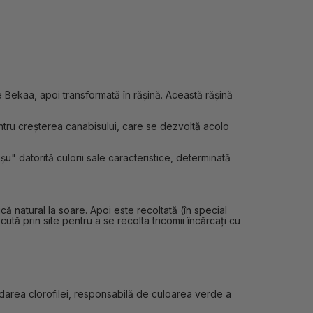
 Bekaa, apoi transformată în rășină. Această rășină
entru creșterea canabisului, care se dezvoltă acolo
șu" datorită culorii sale caracteristice, determinată
ă natural la soare. Apoi este recoltată (în special
ută prin site pentru a se recolta tricomii încărcați cu
adarea clorofilei, responsabilă de culoarea verde a