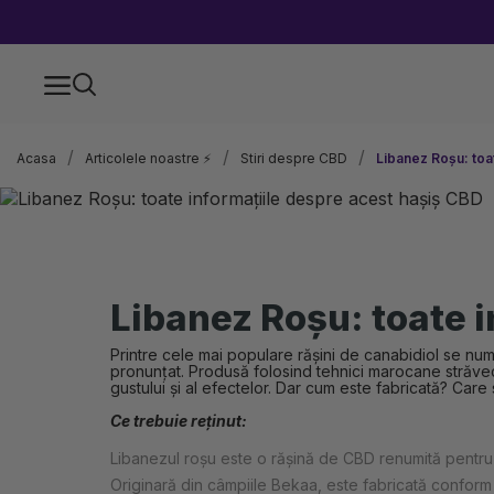
Acasa
Articolele noastre ⚡
Stiri despre CBD
Libanez Roșu: toa
Libanez Roșu: toate 
Printre cele mai populare rășini de canabidiol se nu
pronunțat. Produsă folosind tehnici marocane străve
gustului și al efectelor. Dar cum este fabricată? Care su
Ce trebuie reținut:
Libanezul roșu este o rășină de CBD renumită pentru 
Originară din câmpiile Bekaa, este fabricată conform