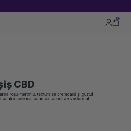
0
așiș CBD
area roșu-maroniu, textura sa cremoasă și gustul
ă printre cele mai bune din punct de vedere al