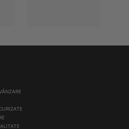
 VÂNZARE
ECURIZATE
RE
IALITATE