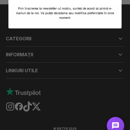
Prin înscrierea la newsletter-ul nostru, sunteți de acord să primiți e-
mailuri de la noi. Vă puteți dezabona sau modifica preferințele în orice
moment.

CATEGORII

INFORMAȚII

LINKURI UTILE
© SIXTY8 2026