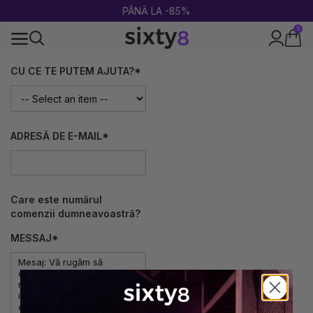
PÂNĂ LA -85%
0
100% legal în Europa
CU CE TE PUTEM AJUTA?*
ADRESĂ DE E-MAIL*
Care este numărul
comenzii dumneavoastră?
MESSAJ*