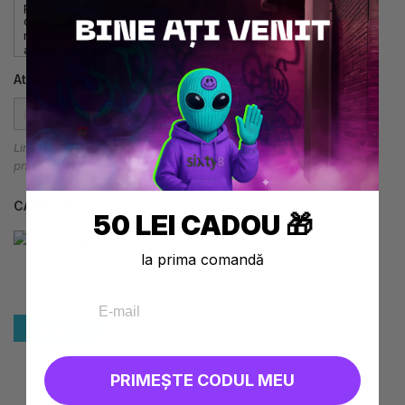
Atașați un fișier
CHOOSE FILE
Limit size: 15 File types: jpg |
png | pdf | jpeg
CAPTCHA
50 LEI CADOU 🎁
la prima comandă
PRIMEȘTE CODUL MEU