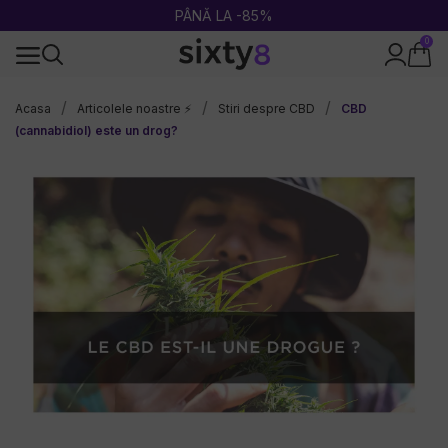
2 CUMPĂRATE = 1 CADOU
0
100% legal în Europa
Acasa
Articolele noastre ⚡
Stiri despre CBD
CBD
(cannabidiol) este un drog?