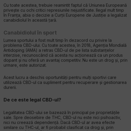
Cu toate acestea, trebuie reamintit faptul că Uniunea Europeană
privește cu ochi critici represiunile nejustificate. Ilegal mult timp
în Franța, abia o decizie a Curții Europene de Justiție a legalizat
canabidiolul în această țară.
Canabidiolul în sport
Lumea sportului a fost mult timp în dezacord cu privire la
problema CBD-ului. Cu toate acestea, în 2018, Agenția Mondială
Antidoping (AMA) a retras CBD-ul de pe lista substanțelor
interzise, recunoscând că acesta nu acționează ca un produs
dopant și nu oferă un avantaj competitiv. Nu este un drog și, prin
urmare, este autorizat.
Acest lucru a deschis oportunități pentru mulți sportivi care
utilizează CBD-ul ca supliment pentru recuperare și gestionarea
durerii.
De ce este legal CBD-ul?
Legalitatea CBD-ului se bazează în principal pe proprietățile
sale. Spre deosebire de THC, CBD-ul nu este nici psihoactiv,
nici nu creează dependență. Dacă CBD-ul ar avea efecte
similare cu THC-ul, ar fi probabil clasificat ca drog și, prin