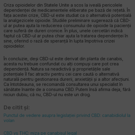
Criza opioidelor din Statele Unite a scos la iveală pericolele
dependenței de medicamentele eliberate pe bază de rețetă. În
fața acestei crize, CBD-ul este studiat ca o alternativă potențială
la analgezicele opioide. Studiile preliminare sugerează că CBD-
ul ar putea ajuta la reducerea consumului de opioide la pacienții
care suferă de dureri cronice. În plus, unele cercetări indică
faptul că CBD-ul ar putea chiar ajuta la tratarea dependenței în
sine, oferind o rază de speranță în lupta împotriva crizei
opioidelor.
În concluzie, deși CBD-ul este derivat din planta de canabis,
acesta nu trebuie confundat cu alți compuși care pot crea
dependență. Natura sa neadictivă și proprietățile sale
potențiale îl fac atractiv pentru cei care caută o alternativă
naturală pentru gestionarea durerii, anxietății și a altor afecțiuni.
Ca întotdeauna, se recomandă consultarea unui specialist în
sănătate înainte de a consuma CBD. Putem însă afirma deja, fără
niciun dubiu, că nu, CBD-ul nu este un drog.
De citit și:
Punctul de vedere asupra legislației privind CBD: canabidiolul la
volan
CBD vs THC: miza pe canabisul legal