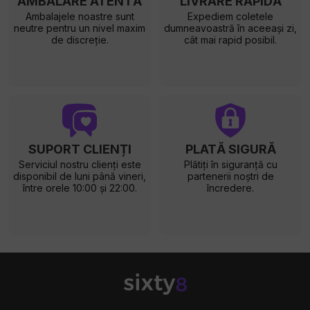
AMBALARE ATENTĂ
LIVRARE RAPIDĂ
Ambalajele noastre sunt
Expediem coletele
neutre pentru un nivel maxim
dumneavoastră în aceeași zi,
de discreție.
cât mai rapid posibil.
SUPORT CLIENȚI
PLATĂ SIGURĂ
Serviciul nostru clienți este
Plătiți în siguranță cu
disponibil de luni până vineri,
partenerii noștri de
între orele 10:00 și 22:00.
încredere.