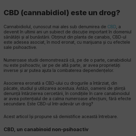
CBD (cannabidiol) este un drog?
Cannabidiolul, cunoscut mai ales sub denumirea de
CBD
, a
devenit în ultimii ani un subiect de discuție important în domeniul
sănătății și al bunăstării. Obținut din planta de canabis, CBD-ul
este adesea asociat, în mod eronat, cu marijuana și cu efectele
sale psihoactive.
Numeroase studii demonstrează că, pe de o parte, canabidiolul
nu este psihoactiv, iar pe de altă parte, ar avea proprietăți
inverse și ar putea ajuta la combaterea dependențelor.
Asocierea eronată a CBD-ului cu drogurile a întârziat, din
păcate, studiul și utilizarea acestuia. Astăzi, oamenii de știință
denunță întârzierea cercetării, în condițiile în care canabinoidul
ar avea potențialul de a calma numeroase afecțiuni, fără efecte
secundare. Este CBD-ul într-adevăr un drog?
Acest articol își propune să demistifice această întrebare.
CBD, un canabinoid non-psihoactiv