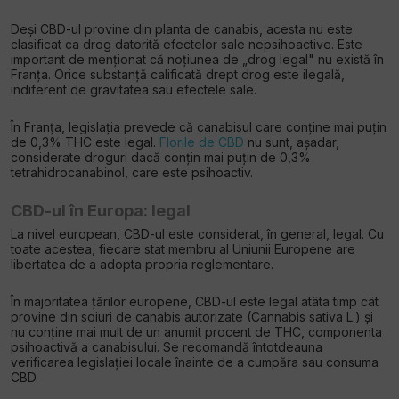
Deși CBD-ul provine din planta de canabis, acesta nu este
clasificat ca drog datorită efectelor sale nepsihoactive. Este
important de menționat că noțiunea de „drog legal" nu există în
Franța. Orice substanță calificată drept drog este ilegală,
indiferent de gravitatea sau efectele sale.
În Franța, legislația prevede că canabisul care conține mai puțin
de 0,3% THC este legal.
Florile de CBD
nu sunt, așadar,
considerate droguri dacă conțin mai puțin de 0,3%
tetrahidrocanabinol, care este psihoactiv.
CBD-ul în Europa: legal
La nivel european, CBD-ul este considerat, în general, legal. Cu
toate acestea, fiecare stat membru al Uniunii Europene are
libertatea de a adopta propria reglementare.
În majoritatea țărilor europene, CBD-ul este legal atâta timp cât
provine din soiuri de canabis autorizate (Cannabis sativa L.) și
nu conține mai mult de un anumit procent de THC, componenta
psihoactivă a canabisului. Se recomandă întotdeauna
verificarea legislației locale înainte de a cumpăra sau consuma
CBD.