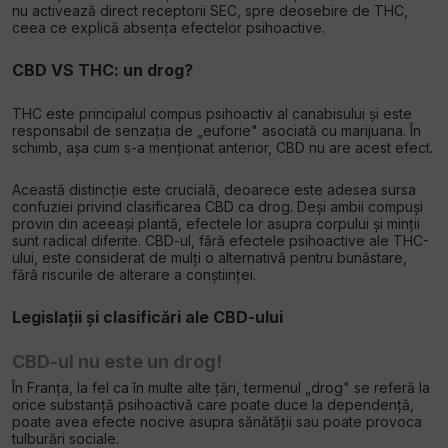
nu activează direct receptorii SEC, spre deosebire de THC,
ceea ce explică absența efectelor psihoactive.
CBD VS THC: un drog?
THC este principalul compus psihoactiv al canabisului și este
responsabil de senzația de „euforie" asociată cu marijuana. În
schimb, așa cum s-a menționat anterior, CBD nu are acest efect.
Această distincție este crucială, deoarece este adesea sursa
confuziei privind clasificarea CBD ca drog. Deși ambii compuși
provin din aceeași plantă, efectele lor asupra corpului și minții
sunt radical diferite. CBD-ul, fără efectele psihoactive ale THC-
ului, este considerat de mulți o alternativă pentru bunăstare,
fără riscurile de alterare a conștiinței.
Legislații și clasificări ale CBD-ului
CBD-ul nu este un drog!
În Franța, la fel ca în multe alte țări, termenul „drog" se referă la
orice substanță psihoactivă care poate duce la dependență,
poate avea efecte nocive asupra sănătății sau poate provoca
tulburări sociale.