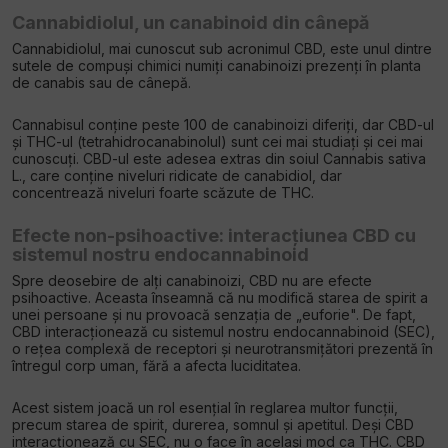
Cannabidiolul, un canabinoid din cânepă
Cannabidiolul, mai cunoscut sub acronimul CBD, este unul dintre
sutele de compuși chimici numiți canabinoizi prezenți în planta
de canabis sau de cânepă.
Cannabisul conține peste 100 de canabinoizi diferiți, dar CBD-ul
și THC-ul (tetrahidrocanabinolul) sunt cei mai studiați și cei mai
cunoscuți. CBD-ul este adesea extras din soiul Cannabis sativa
L., care conține niveluri ridicate de canabidiol, dar
concentrează niveluri foarte scăzute de THC.
Efecte non-psihoactive: interacțiunea CBD cu
sistemul nostru endocannabinoid
Spre deosebire de alți canabinoizi, CBD nu are efecte
psihoactive. Aceasta înseamnă că nu modifică starea de spirit a
unei persoane și nu provoacă senzația de „euforie". De fapt,
CBD interacționează cu sistemul nostru endocannabinoid (SEC),
o rețea complexă de receptori și neurotransmițători prezentă în
întregul corp uman, fără a afecta luciditatea.
Acest sistem joacă un rol esențial în reglarea multor funcții,
precum starea de spirit, durerea, somnul și apetitul. Deși CBD
interacționează cu SEC, nu o face în același mod ca THC. CBD