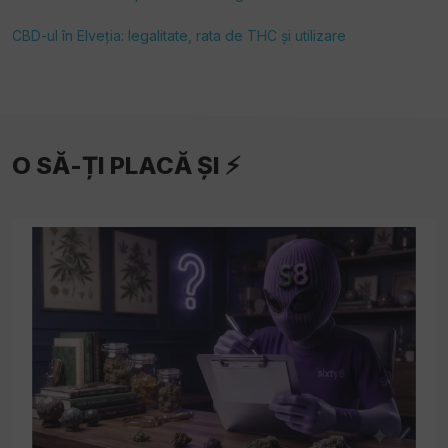
CBD-ul în Elveția: legalitate, rata de THC și utilizare
O SĂ-ȚI PLACĂ ȘI ⚡