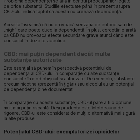
Problema dependenței se află în centrul preocupărilor legate
de orice substanță. Studiile efectuate până în prezent asupra
CBD-ului indică faptul că acesta nu creează dependență.
Aceasta înseamnă că nu provoacă senzația de euforie sau de
„high" care poate duce la dependență. În plus, cercetările arată
că CBD nu provoacă efecte secundare grave atunci când este
consumat în doze terapeutice.
CBD: mai puțin dependent decât multe
substanțe autorizate
Este esențial să punem în perspectivă potențialul de
dependență al CBD-ului în comparație cu alte substanțe
consumate în mod obișnuit și autorizate. De exemplu, substanțe
precum nicotina (prezentă în țigări) sau alcoolul au un potențial
de dependență bine documentat.
În comparație cu aceste substanțe, CBD-ul pare a fi o opțiune
mult mai puțin riscantă. Deși prudența este întotdeauna de
rigoare, CBD-ul este considerat de mulți o alternativă mai sigură
la alte produse.
Potențialul CBD-ului: exemplul crizei opioidelor