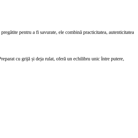
regătite pentru a fi savurate, ele combină practicitatea, autenticitatea
eparat cu grijă și deja rulat, oferă un echilibru unic între putere,