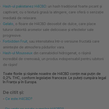
Hash-ul pakistanez H4CBD
: un hash tradițional foarte picant și
captivant, cu o textură grasă la atingere, care oferă o senzație
imediată de relaxare.
Gelato
, o floare de H4CBD deosebit de dulce, care place
tuturor datorită aromelor sale delicioase și efectelor sale
progresive.
Forbidden Fruit
, sau intensitatea într-o versiune fructată care
amintește de atmosfera pădurilor vara.
Hash-ul Mousseux
din cannabidiol hidrogenat, o rășină
incredibil de cremoasă, un produs indispensabil pentru iubitorii
de rășini!
Toate florile și rășinile noastre de H4CBD conțin mai puțin de
0,2% THC, conform legislației franceze. Le puteți cumpăra legal
în Franța și în Europa.
De citit și:
-
Ce este H4CBD?
-
De unde se poate cumpăra H4CBD?