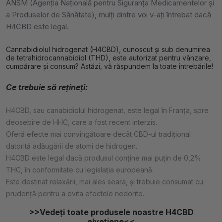
ANSM (Agenția Națională pentru Siguranța Medicamentelor și
a Produselor de Sănătate), mulți dintre voi v-ați întrebat dacă
H4CBD este legal.
Cannabidiolul hidrogenat (H4CBD), cunoscut și sub denumirea
de tetrahidrocannabidiol (THD), este autorizat pentru vânzare,
cumpărare și consum? Astăzi, vă răspundem la toate întrebările!
Ce trebuie să rețineți:
H4CBD, sau canabidiolul hidrogenat, este legal în Franța, spre
deosebire de HHC, care a fost recent interzis.
Oferă efecte mai convingătoare decât CBD-ul tradițional
datorită adăugării de atomi de hidrogen.
H4CBD este legal dacă produsul conține mai puțin de 0,2%
THC, în conformitate cu legislația europeană.
Este destinat relaxării, mai ales seara, și trebuie consumat cu
prudență pentru a evita efectele nedorite.
>>Vedeți toate produsele noastre H4CBD
elvețiene<<