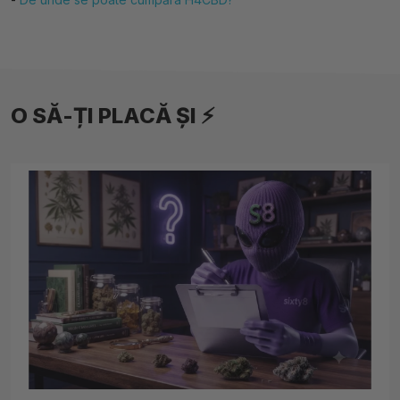
O SĂ-ȚI PLACĂ ȘI ⚡