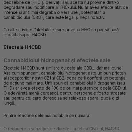
deosebire de HHC și derivații săi, acesta nu provine dintr-o
degradare sau modificare a THC-ului. Nu ar avea efecte atât de
intense și ar fi mai degrabă o versiune „potențată" a
canabidiolului (CBD), care este legal și nepsihoactiv.
Cu alte cuvinte, întrebările care priveau HHC nu par să aibă
impact asupra H4CBD.
Efectele H4CBD
Cannabidiolul hidrogenat și efectele sale
Efectele H4CBD sunt similare cu cele ale CBD… dar mai bune!
Așa cum spuneam, canabidiolul hidrogenat este un bun prieten
al receptorilor noștri CB1 și CB2, ceea ce îi conferă un potențial
de acțiune mai mare. Unii spun că canabidiolul hidrogenat (sau
THD) ar avea efecte de 100 de ori mai puternice decât CBD-ul.
O adevărată mană cerească pentru persoanele foarte stresate
sau pentru cei care doresc să se relaxeze seara, după o zi
lungă…
Printre efectele cele mai notabile se numără:
O reducere a senzației de durere. La fel ca CBD-ul, H4CBD