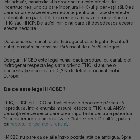
Într-adevăr, canabidiolul hidrogenat nu este afectat de
incertitudinea juridică care înconjura HHC-ul și derivații săi. Deși
pare să provoace efecte nedorite pentru unii, aceste efecte
potențiale nu par la fel de intense ca în cazul produselor cu
HHC sau HHCP. De altfel, nimic nu pare să dovedească aceste
efecte nedorite.
De asemenea, canabidiolul hidrogenat este legal în Franța. Îl
puteți cumpăra și consuma fără riscul de a încălca legea.
Desigur, H4CBD este legal numai dacă produsul cu canabidiol
hidrogenat respectă legislația privind THC, și anume o
concentrație mai mică de 0,2% de tetrahidrocanabinol în
Europa.
De ce este legal H4CBD?
HHC, HHCP și HHCO au fost interzise deoarece păreau să
reproducă, într-o anumită măsură, efectele THC-ului. ANSM
denunță efecte secundare prea importante pentru a putea lua
în considerare o comercializare fără rezerve. De altfel, puteți
citi
raportul lor pe site-ul oficial
.
H4CBD nu pare să se afle într-o poziție atât de ambiguă. Spre