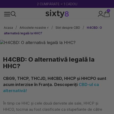
2 CUMPĂRATE = 1 CADOU
0
100% legal în Europa
Acasa
Articolele noastre ⚡
Stiri despre CBD
H4CBD: O
alternativă legală la HHC?
H4CBD: O alternativă legală la
HHC?
CBG9, THCP, THCJD, H4CBD, HHCP și HHCPO sunt
acum interzise în Franța. Descoperiți
CBD-ul ca
alternativă!
În timp ce HHC și cele două derivate ale sale, HHCP și
HHCO, tocmai au fost clasificate ca stupefiante de către