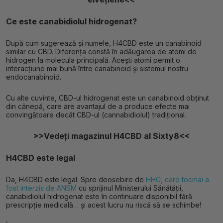
Ce este canabidiolul hidrogenat?
După cum sugerează și numele, H4CBD este un canabinoid
similar cu CBD. Diferența constă în adăugarea de atomi de
hidrogen la molecula principală. Acești atomi permit o
interacțiune mai bună între canabinoid și sistemul nostru
endocanabinoid.
Cu alte cuvinte, CBD-ul hidrogenat este un canabinoid obținut
din cânepă, care are avantajul de a produce efecte mai
convingătoare decât CBD-ul (cannabidiolul) tradițional.
>>Vedeți magazinul H4CBD al Sixty8<<
H4CBD este legal
Da, H4CBD este legal. Spre deosebire de
HHC, care tocmai a
fost interzis de ANSM
cu sprijinul Ministerului Sănătății,
canabidiolul hidrogenat este în continuare disponibil fără
prescripție medicală… și acest lucru nu riscă să se schimbe!