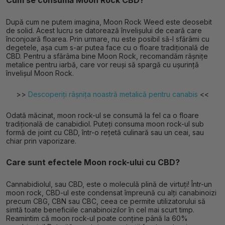
Cum se consumă Moon Rock CBD?
După cum ne putem imagina, Moon Rock Weed este deosebit
de solid. Acest lucru se datorează învelișului de ceară care
înconjoară floarea. Prin urmare, nu este posibil să-l sfărâmi cu
degetele, așa cum s-ar putea face cu o floare tradițională de
CBD. Pentru a sfărâma bine Moon Rock, recomandăm râșnițe
metalice pentru iarbă, care vor reuși să spargă cu ușurință
învelișul Moon Rock.
>>
Descoperiți râșnița noastră metalică pentru canabis
<<
Odată măcinat, moon rock-ul se consumă la fel ca o floare
tradițională de canabidiol. Puteți consuma moon rock-ul sub
formă de joint cu CBD, într-o rețetă culinară sau un ceai, sau
chiar prin vaporizare.
Care sunt efectele Moon rock-ului cu CBD?
Cannabidiolul, sau CBD, este o moleculă plină de virtuți! Într-un
moon rock, CBD-ul este condensat împreună cu alți canabinoizi
precum CBG, CBN sau CBC, ceea ce permite utilizatorului să
simtă toate beneficiile canabinoizilor în cel mai scurt timp.
Reamintim că moon rock-ul poate conține până la 60%