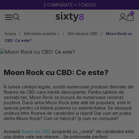
2 CUMPĂRATE = 1 CADOU
0
100% legal în Europa
Acasa
Articolele noastre ⚡
Stiri despre CBD
Moon Rock cu
CBD: Ce este?
Moon Rock cu CBD: Ce este?
În lumea cânepii legale, există numeroase produse derivate din
floarea de CBD care merită descoperite. Pentru iubitorii de
senzații tari, Moon Rock se bucură de numeroase recenzii
pozitive. Dacă iarba Moon Rock este atât de populară, este în
special pentru că îmbină puterea cu autenticitatea. Se situează
undeva între floarea de canabidiol și rășină! Dar cum am putea
defini Moon Rock? Cum se fabrică? Și cum se consumă?
Această
floare de CBD
acoperită cu „ceară" de canabidiol este
una dintre cele mai intense… Se potrivește perfect