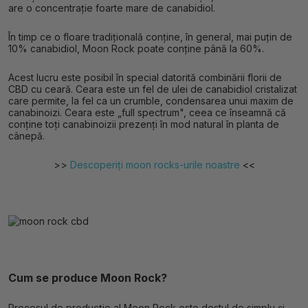
are o concentrație foarte mare de canabidiol.
În timp ce o floare tradițională conține, în general, mai puțin de
10% canabidiol, Moon Rock poate conține până la 60%.
Acest lucru este posibil în special datorită combinării florii de
CBD cu ceară. Ceara este un fel de ulei de canabidiol cristalizat
care permite, la fel ca un crumble, condensarea unui maxim de
canabinoizi. Ceara este „full spectrum", ceea ce înseamnă că
conține toți canabinoizii prezenți în mod natural în planta de
cânepă.
>>
Descoperiți moon rocks-urile noastre
<<
Cum se produce Moon Rock?
Procesul de producție al Moon Rock este destul de simplu și