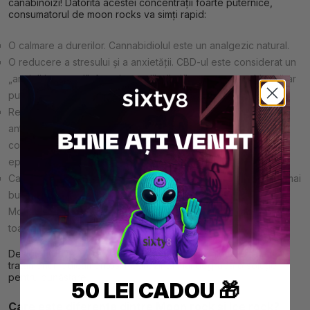
canabinoizi! Datorită acestei concentrații foarte puternice,
consumatorul de moon rocks va simți rapid:
O calmare a durerilor. Cannabidiolul este un analgezic natural.
O reducere a stresului și a anxietății. CBD-ul este considerat un
„anxiolitic natural". Anumite studii științifice ar sugera chiar că ar
putea contracara
simptomele depresiei și anxietății
.
Relaxarea musculară. Având proprietăți miorelaxante și
antispastice, canabidiolul este utilizat astăzi pentru a reduce
contracturile musculare asociate anumitor boli (cum ar fi
epilepsia) sau practicării sportului…
Canabidiolul ar putea, de asemenea, să favorizeze un somn mai
bun, să reducă inflamațiile, să consolideze sistemul imunitar…
Moon rock este un concentrat de canabidiol, deci va avea
toate aceste efecte potențiale simultan.
Desigur, CBD-ul nu este un medicament. Nu înlocuiește un
tratament medicamentos. Reprezintă mai degrabă o soluție
pentru bunăstare…
50 LEI CADOU 🎁
Care este diferența dintre Moon rock și Ice rock?