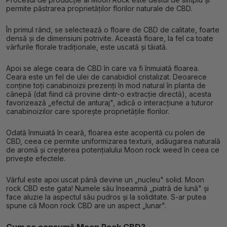
permite păstrarea proprietăților florilor naturale de CBD.
În primul rând, se selectează o floare de CBD de calitate, foarte
densă și de dimensiuni potrivite. Această floare, la fel ca toate
vârfurile florale tradiționale, este uscată și tăiată.
Apoi se alege ceara de CBD în care va fi înmuiată floarea.
Ceara este un fel de ulei de canabidiol cristalizat. Deoarece
conține toți canabinoizii prezenți în mod natural în planta de
cânepă (dat fiind că provine dintr-o extracție directă), acesta
favorizează „efectul de anturaj", adică o interacțiune a tuturor
canabinoizilor care sporește proprietățile florilor.
Odată înmuiată în ceară, floarea este acoperită cu polen de
CBD, ceea ce permite uniformizarea texturii, adăugarea naturală
de aromă și creșterea potențialului Moon rock weed în ceea ce
privește efectele.
Vârful este apoi uscat până devine un „nucleu" solid. Moon
rock CBD este gata! Numele său înseamnă „piatră de lună" și
face aluzie la aspectul său pudros și la soliditate. S-ar putea
spune că Moon rock CBD are un aspect „lunar".