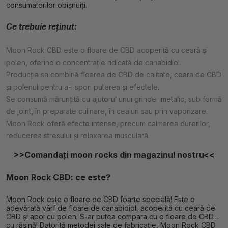
consumatorilor obișnuiți.
Ce trebuie reținut:
Moon Rock CBD este o floare de CBD acoperită cu ceară și
polen, oferind o concentrație ridicată de canabidiol.
Producția sa combină floarea de CBD de calitate, ceara de CBD
și polenul pentru a-i spori puterea și efectele.
Se consumă mărunțită cu ajutorul unui grinder metalic, sub formă
de joint, în preparate culinare, în ceaiuri sau prin vaporizare.
Moon Rock oferă efecte intense, precum calmarea durerilor,
reducerea stresului și relaxarea musculară.
>>Comandați moon rocks din magazinul nostru<<
Moon Rock CBD: ce este?
Moon Rock este o floare de CBD foarte specială! Este o
adevărată vârf de floare de canabidiol, acoperită cu ceară de
CBD și apoi cu polen. S-ar putea compara cu o floare de CBD…
cu rășină! Datorită metodei sale de fabricație, Moon Rock CBD