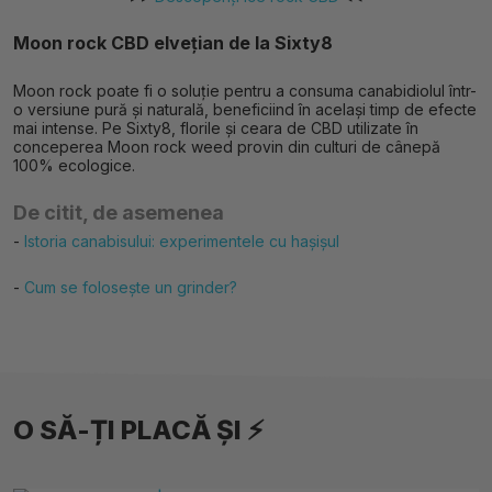
Moon rock CBD elvețian de la Sixty8
Moon rock poate fi o soluție pentru a consuma canabidiolul într-
o versiune pură și naturală, beneficiind în același timp de efecte
mai intense. Pe Sixty8, florile și ceara de CBD utilizate în
conceperea Moon rock weed provin din culturi de cânepă
100% ecologice.
De citit, de asemenea
-
Istoria canabisului: experimentele cu hașișul
-
Cum se folosește un grinder?
O SĂ-ȚI PLACĂ ȘI ⚡