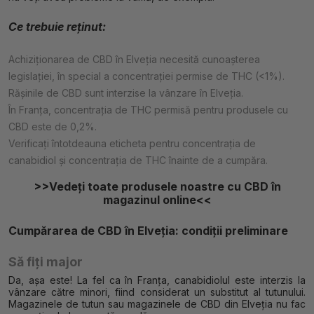
Ce trebuie reținut:
Achiziționarea de CBD în Elveția necesită cunoașterea
legislației, în special a concentrației permise de THC (<1%).
Rășinile de CBD sunt interzise la vânzare în Elveția.
În Franța, concentrația de THC permisă pentru produsele cu
CBD este de 0,2%.
Verificați întotdeauna eticheta pentru concentrația de
canabidiol și concentrația de THC înainte de a cumpăra.
>>Vedeți toate produsele noastre cu CBD în
magazinul online<<
Cumpărarea de CBD în Elveția: condiții preliminare
Să fiți major
Da, așa este! La fel ca în Franța, canabidiolul este interzis la
vânzare către minori, fiind considerat un substitut al tutunului.
Magazinele de tutun sau magazinele de CBD din Elveția nu fac