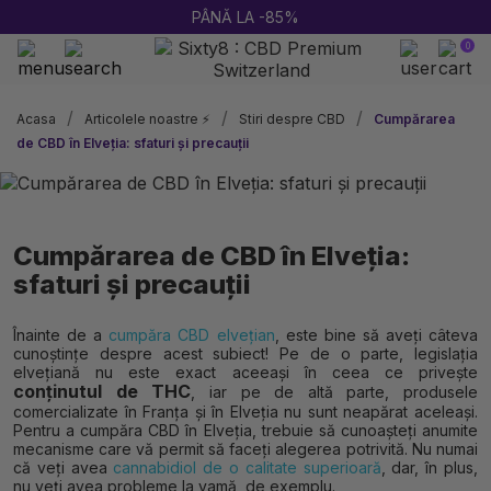
2 CUMPĂRATE = 1 CADOU
0
Acasa
Articolele noastre ⚡
Stiri despre CBD
Cumpărarea
de CBD în Elveția: sfaturi și precauții
Cumpărarea de CBD în Elveția:
sfaturi și precauții
Înainte de a
cumpăra CBD elvețian
, este bine să aveți câteva
cunoștințe despre acest subiect! Pe de o parte, legislația
elvețiană nu este exact aceeași în ceea ce privește
conținutul de THC
, iar pe de altă parte, produsele
comercializate în Franța și în Elveția nu sunt neapărat aceleași.
Pentru a cumpăra CBD în Elveția, trebuie să cunoașteți anumite
mecanisme care vă permit să faceți alegerea potrivită. Nu numai
că veți avea
cannabidiol de o calitate superioară
, dar, în plus,
nu veți avea probleme la vamă, de exemplu.