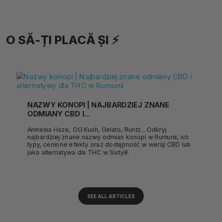
O SĂ-ȚI PLACĂ ȘI ⚡
NAZWY KONOPI | NAJBARDZIEJ ZNANE
ODMIANY CBD I...
Amnesia Haze, OG Kush, Gelato, Runtz... Odkryj
najbardziej znane nazwy odmian konopi w Rumunii, ich
typy, cenione efekty oraz dostępność w wersji CBD lub
jako alternatywa dla THC w Sixty8.
SEE ALL ARTICLES