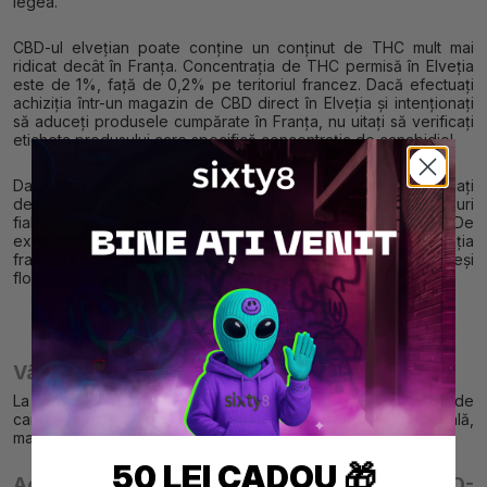
legea.
CBD-ul elvețian poate conține un conținut de THC mult mai
ridicat decât în Franța. Concentrația de THC permisă în Elveția
este de 1%, față de 0,2% pe teritoriul francez. Dacă efectuați
achiziția într-un magazin de CBD direct în Elveția și intenționați
să aduceți produsele cumpărate în Franța, nu uitați să verificați
eticheta produsului care specifică concentrația de canabidiol.
Dacă comandați de pe un site elvețian de canabidiol, verificați
descrierea produsului. Vă recomandăm să apelați la site-uri
fiabile și transparente în ceea ce privește conținutul de THC. De
exemplu, pe Sixty8, toate produsele respectă legislația
franceză, având un conținut de THC mai mic de 0,2%, deși
florile sunt produse în Elveția.
>> CBD Elveția: Produsele autorizate în Franța<<
Vârsta legală pentru achiziționarea de CBD
La fel ca în Elveția, este interzisă cumpărarea și vânzarea de
canabidiol către minori! Dacă nu ați împlinit încă vârsta legală,
mai aveți puțină răbdare!
50 LEI CADOU 🎁
Achiziționarea în cunoștință de cauză a CBD-