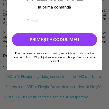
ului
la prima comandă
Fiți exigenți în ceea ce privește așteptările dumneavoastră.
CBD-ul elvețian este de foarte bună calitate, ar fi păcat să
alegeți un vânzător elvețian care nu respectă reglementările în
vigoare privind conținutul de THC.
În același mod, orientați-vă către site-urile de canabidiol
elvețian care vă permit achiziții variate la prețuri avantajoase.
PRIMEȘTE CODUL MEU
Pe Sixty8, florile de CBD sunt 100% organice și cresc într-un
mediu controlat care optimizează înflorirea…!
Prin înscrierea la newsletter-ul nostru, sunteți de acord să primiți e-
De citit și:
mailuri de la noi. Vă puteți dezabona sau modifica preferințele în orice
moment.
-
Cum să alegeți cel mai bun CBD din Elveția?
-
CBD-ul în Elveția: legalitate, concentrație de THC și utilizare
-
Angrosist de CBD în Elveția: De ce să ai încredere în Sixty8?
-
Piața CBD în Elveția: tendințe actuale și perspective