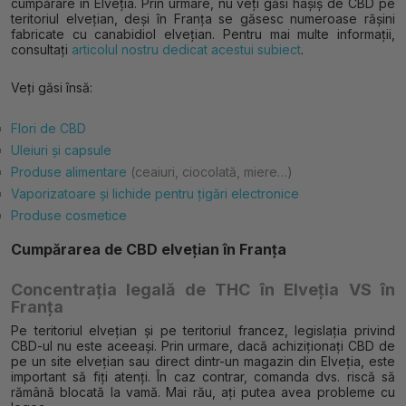
cumpărare în Elveția. Prin urmare, nu veți găsi hașiș de CBD pe
teritoriul elvețian, deși în Franța se găsesc numeroase rășini
fabricate cu canabidiol elvețian. Pentru mai multe informații,
consultați
articolul nostru dedicat acestui subiect
.
Veți găsi însă:
Flori de CBD
Uleiuri și capsule
Produse alimentare
(ceaiuri, ciocolată, miere…)
Vaporizatoare și lichide pentru țigări electronice
Produse cosmetice
Cumpărarea de CBD elvețian în Franța
Concentrația legală de THC în Elveția VS în
Franța
Pe teritoriul elvețian și pe teritoriul francez, legislația privind
CBD-ul nu este aceeași. Prin urmare, dacă achiziționați CBD de
pe un site elvețian sau direct dintr-un magazin din Elveția, este
important să fiți atenți. În caz contrar, comanda dvs. riscă să
rămână blocată la vamă. Mai rău, ați putea avea probleme cu