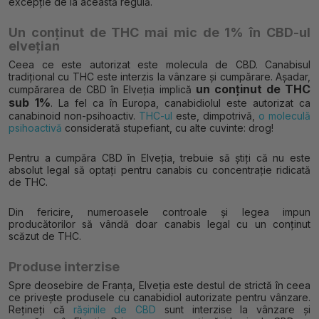
excepție de la această regulă.
Un conținut de THC mai mic de 1% în CBD-ul
elvețian
Ceea ce este autorizat este molecula de CBD. Canabisul
tradițional cu THC este interzis la vânzare și cumpărare. Așadar,
un conținut de THC
cumpărarea de CBD în Elveția implică
sub 1%
. La fel ca în Europa, canabidiolul este autorizat ca
canabinoid non-psihoactiv.
THC-ul
este, dimpotrivă,
o moleculă
psihoactivă
considerată stupefiant, cu alte cuvinte: drog!
Pentru a cumpăra CBD în Elveția, trebuie să știți că nu este
absolut legal să optați pentru canabis cu concentrație ridicată
de THC.
Din fericire, numeroasele controale și legea impun
producătorilor să vândă doar canabis legal cu un conținut
scăzut de THC.
Produse interzise
Spre deosebire de Franța, Elveția este destul de strictă în ceea
ce privește produsele cu canabidiol autorizate pentru vânzare.
Rețineți că
rășinile de CBD
sunt interzise la vânzare și