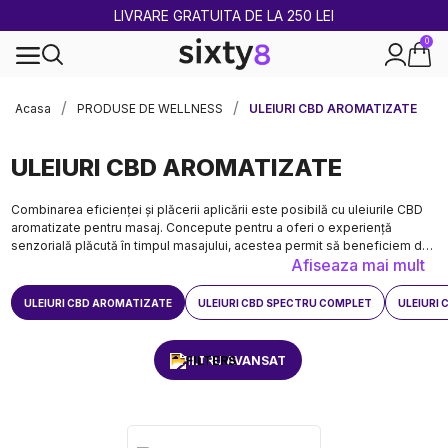
2 CUMPĂRATE = 1 CADOU
0
100% legal în Europa
Acasa
PRODUSE DE WELLNESS
ULEIURI CBD AROMATIZATE
ULEIURI CBD AROMATIZATE
Combinarea eficienței și plăcerii aplicării este posibilă cu uleiurile CBD
aromatizate pentru masaj. Concepute pentru a oferi o experiență
senzorială plăcută în timpul masajului, acestea permit să beneficiem de
Afiseaza mai mult
avantajele canabidiolului aplicat exclusiv extern, pe piele, evitând
totodată mirosul natural al cânepei. Acest produs este destinat exclusiv
aplicării externe prin masaj și nu trebuie consumat.
ULEIURI CBD AROMATIZATE
ULEIURI CBD SPECTRU COMPLET
ULEIURI
FILTRU AVANSAT