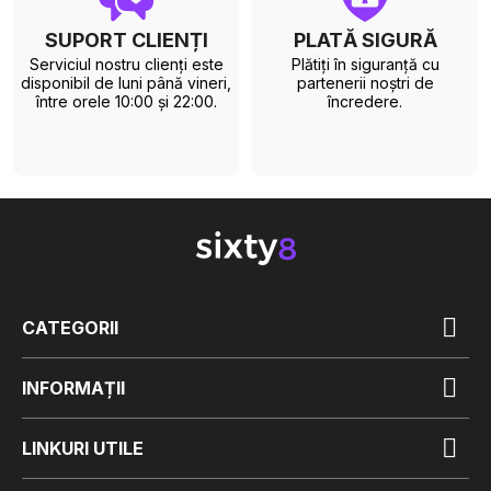
SUPORT CLIENȚI
PLATĂ SIGURĂ
Serviciul nostru clienți este
Plătiți în siguranță cu
disponibil de luni până vineri,
partenerii noștri de
între orele 10:00 și 22:00.
încredere.

CATEGORII

INFORMAȚII

LINKURI UTILE