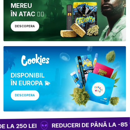
MEREU
ÎN ATAC 🏴‍☠️
DESCOPERA
DISPONIBIL
ÎN EUROPA 💫
DESCOPERA
REDUCERI DE PÂNĂ LA -85 % 
LA 250 LEI