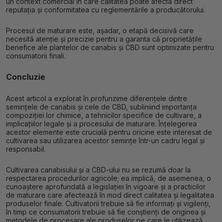
un context comercial în care calitatea poate afecta direct
reputația și conformitatea cu reglementările a producătorului.
Procesul de maturare este, așadar, o etapă decisivă care
necesită atenție și precizie pentru a garanta că proprietățile
benefice ale plantelor de canabis și CBD sunt optimizate pentru
consumatorii finali.
Concluzie
Acest articol a explorat în profunzime diferențele dintre
semințele de canabis și cele de CBD, subliniind importanța
compoziției lor chimice, a tehnicilor specifice de cultivare, a
implicațiilor legale și a procesului de maturare. Înțelegerea
acestor elemente este crucială pentru oricine este interesat de
cultivarea sau utilizarea acestor semințe într-un cadru legal și
responsabil.
Cultivarea canabisului și a CBD-ului nu se rezumă doar la
respectarea procedurilor agricole; ea implică, de asemenea, o
cunoaștere aprofundată a legislației în vigoare și a practicilor
de maturare care afectează în mod direct calitatea și legalitatea
produselor finale. Cultivatorii trebuie să fie informați și vigilenți,
în timp ce consumatorii trebuie să fie conștienți de originea și
metodele de procesare ale produselor pe care le utilizează.