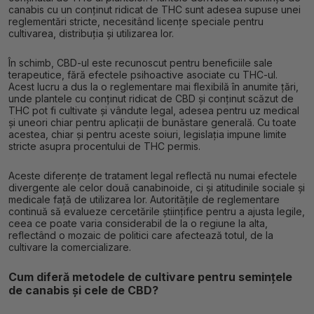
canabis cu un conținut ridicat de THC sunt adesea supuse unei
reglementări stricte, necesitând licențe speciale pentru
cultivarea, distribuția și utilizarea lor.
În schimb, CBD-ul este recunoscut pentru beneficiile sale
terapeutice, fără efectele psihoactive asociate cu THC-ul.
Acest lucru a dus la o reglementare mai flexibilă în anumite țări,
unde plantele cu conținut ridicat de CBD și conținut scăzut de
THC pot fi cultivate și vândute legal, adesea pentru uz medical
și uneori chiar pentru aplicații de bunăstare generală. Cu toate
acestea, chiar și pentru aceste soiuri, legislația impune limite
stricte asupra procentului de THC permis.
Aceste diferențe de tratament legal reflectă nu numai efectele
divergente ale celor două canabinoide, ci și atitudinile sociale și
medicale față de utilizarea lor. Autoritățile de reglementare
continuă să evalueze cercetările științifice pentru a ajusta legile,
ceea ce poate varia considerabil de la o regiune la alta,
reflectând o mozaic de politici care afectează totul, de la
cultivare la comercializare.
Cum diferă metodele de cultivare pentru semințele
de canabis și cele de CBD?