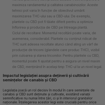
maximiza randamentul și calitatea canabinoizilor. Aceste
tehnici pot varia în funcție de obiectivul urmărit:
maximizarea THC-ului sau a CBD-ului. De exemplu,
plantele cu CBD pot fi tăiate diferit pentru a optimiza
înflorirea și producția de CBD pe întreaga plantă.
Ciclul de recoltare: Momentul recoltării poate varia, de
asemenea, considerabil. Plantele cu conținut ridicat de
THC sunt adesea recoltate atunci când ating un vârf de
producție de tricomi (glandele care produc THC), vizibil
prin culoarea și starea tricomilor. Pentru plantele cu CBD,
momentul poate fi ajustat pentru a asigura un nivel maxim
de CBD, menținând în același timp THC-ul la un nivel legal.
Impactul legislației asupra deținerii și cultivării
semințelor de canabis și CBD
Legislația joacă un rol decisiv în modul în care semințele de
canabis și CBD sunt deținute și cultivate, existând variații
semnificative nu numai între țări, ci și în interiorul granițelor
naționale. Înțelegerea acestor legi este crucială pentru orice