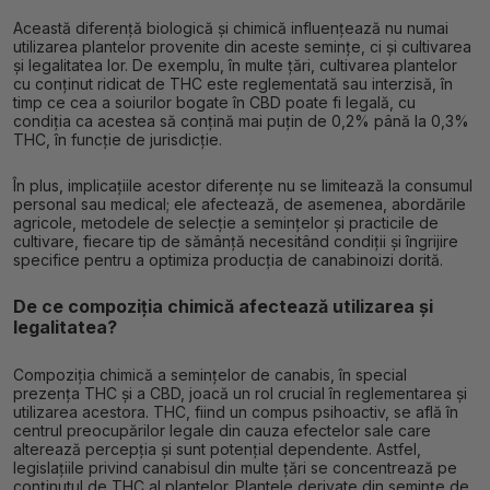
Această diferență biologică și chimică influențează nu numai
utilizarea plantelor provenite din aceste semințe, ci și cultivarea
și legalitatea lor. De exemplu, în multe țări, cultivarea plantelor
cu conținut ridicat de THC este reglementată sau interzisă, în
timp ce cea a soiurilor bogate în CBD poate fi legală, cu
condiția ca acestea să conțină mai puțin de 0,2% până la 0,3%
THC, în funcție de jurisdicție.
În plus, implicațiile acestor diferențe nu se limitează la consumul
personal sau medical; ele afectează, de asemenea, abordările
agricole, metodele de selecție a semințelor și practicile de
cultivare, fiecare tip de sămânță necesitând condiții și îngrijire
specifice pentru a optimiza producția de canabinoizi dorită.
De ce compoziția chimică afectează utilizarea și
legalitatea?
Compoziția chimică a semințelor de canabis, în special
prezența THC și a CBD, joacă un rol crucial în reglementarea și
utilizarea acestora. THC, fiind un compus psihoactiv, se află în
centrul preocupărilor legale din cauza efectelor sale care
alterează percepția și sunt potențial dependente. Astfel,
legislațiile privind canabisul din multe țări se concentrează pe
conținutul de THC al plantelor. Plantele derivate din semințe de