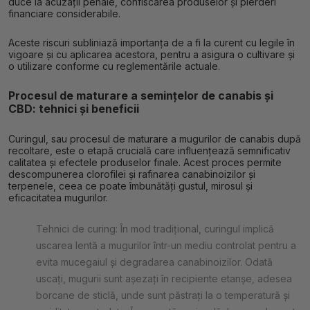
duce la acuzații penale, confiscarea produselor și pierderi
financiare considerabile.
Aceste riscuri subliniază importanța de a fi la curent cu legile în
vigoare și cu aplicarea acestora, pentru a asigura o cultivare și
o utilizare conforme cu reglementările actuale.
Procesul de maturare a semințelor de canabis și
CBD: tehnici și beneficii
Curingul, sau procesul de maturare a mugurilor de canabis după
recoltare, este o etapă crucială care influențează semnificativ
calitatea și efectele produselor finale. Acest proces permite
descompunerea clorofilei și rafinarea canabinoizilor și
terpenele, ceea ce poate îmbunătăți gustul, mirosul și
eficacitatea mugurilor.
Tehnici de curing: În mod tradițional, curingul implică
uscarea lentă a mugurilor într-un mediu controlat pentru a
evita mucegaiul și degradarea canabinoizilor. Odată
uscați, mugurii sunt așezați în recipiente etanșe, adesea
borcane de sticlă, unde sunt păstrați la o temperatură și