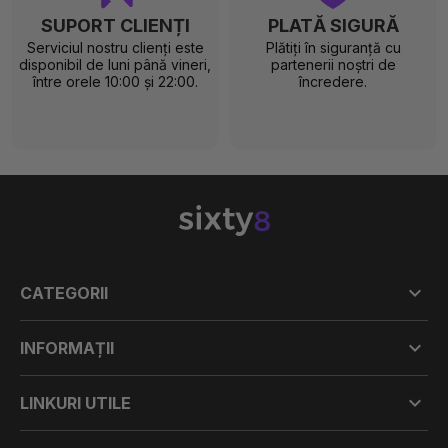
SUPORT CLIENȚI
PLATĂ SIGURĂ
Serviciul nostru clienți este
Plătiți în siguranță cu
disponibil de luni până vineri,
partenerii noștri de
între orele 10:00 și 22:00.
încredere.

CATEGORII

INFORMAȚII

LINKURI UTILE