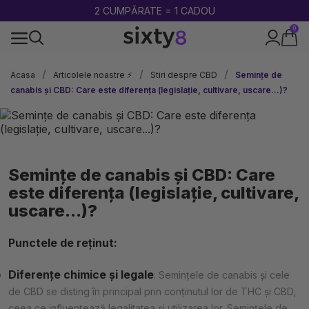
2 CUMPĂRATE = 1 CADOU
0
100% legal în Europa
Acasa
Articolele noastre ⚡
Stiri despre CBD
Semințe de
canabis și CBD: Care este diferența (legislație, cultivare, uscare...)?
Semințe de canabis și CBD: Care
este diferența (legislație, cultivare,
uscare...)?
Punctele de reținut:
Diferențe chimice și legale
: Semințele de canabis și cele
de CBD se disting în principal prin conținutul lor de THC și CBD,
ceea ce influențează legalitatea și utilizarea lor. Semințele de