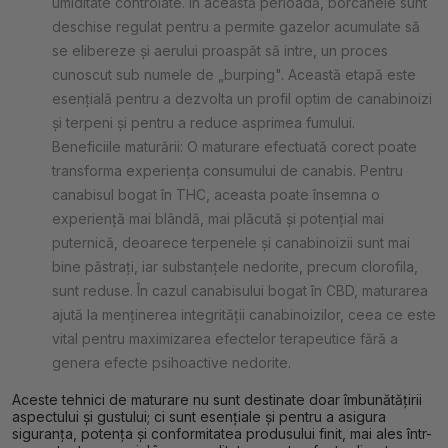
umiditate controlate. În această perioadă, borcanele sunt
deschise regulat pentru a permite gazelor acumulate să
se elibereze și aerului proaspăt să intre, un proces
cunoscut sub numele de „burping". Această etapă este
esențială pentru a dezvolta un profil optim de canabinoizi
și terpeni și pentru a reduce asprimea fumului.
Beneficiile maturării: O maturare efectuată corect poate
transforma experiența consumului de canabis. Pentru
canabisul bogat în THC, aceasta poate însemna o
experiență mai blândă, mai plăcută și potențial mai
puternică, deoarece terpenele și canabinoizii sunt mai
bine păstrați, iar substanțele nedorite, precum clorofila,
sunt reduse. În cazul canabisului bogat în CBD, maturarea
ajută la menținerea integrității canabinoizilor, ceea ce este
vital pentru maximizarea efectelor terapeutice fără a
genera efecte psihoactive nedorite.
Aceste tehnici de maturare nu sunt destinate doar îmbunătățirii
aspectului și gustului; ci sunt esențiale și pentru a asigura
siguranța, potența și conformitatea produsului finit, mai ales într-