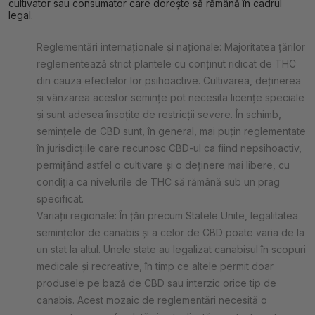
cultivator sau consumator care dorește să rămână în cadrul
legal.
Reglementări internaționale și naționale: Majoritatea țărilor
reglementează strict plantele cu conținut ridicat de THC
din cauza efectelor lor psihoactive. Cultivarea, deținerea
și vânzarea acestor semințe pot necesita licențe speciale
și sunt adesea însoțite de restricții severe. În schimb,
semințele de CBD sunt, în general, mai puțin reglementate
în jurisdicțiile care recunosc CBD-ul ca fiind nepsihoactiv,
permițând astfel o cultivare și o deținere mai libere, cu
condiția ca nivelurile de THC să rămână sub un prag
specificat.
Variații regionale: În țări precum Statele Unite, legalitatea
semințelor de canabis și a celor de CBD poate varia de la
un stat la altul. Unele state au legalizat canabisul în scopuri
medicale și recreative, în timp ce altele permit doar
produsele pe bază de CBD sau interzic orice tip de
canabis. Acest mozaic de reglementări necesită o