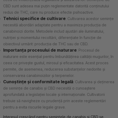
CBD sunt adesea mai puțin reglementate datorită conținutului
redus de THC, care nu produce efecte psihoactive.
Tehnici specifice de cultivare
: Cultivarea acestor semințe
necesită abordări adaptate pentru a maximiza producția de
canabinoizi dorite. Metodele includ ajustări ale iluminatului,
nutriției și momentului recoltării, diferențiate în funcție de
obiectivul urmărit: producția de THC sau de CBD.
Importanța procesului de maturare
: Procesul de
maturare este esențial pentru îmbunătățirea calității mugurilor, în
ceea ce privește gustul, mirosul și eficacitatea. Acest proces
permite, de asemenea, reducerea substanțelor nedorite și
conservarea canabinoizilor și terpenelor.
Cunoștințe și conformitate legală
: Cultivarea și deținerea
de semințe de canabis și CBD necesită o cunoaștere
aprofundată a legislației locale și internaționale. Cultivatorii
trebuie să navigheze cu prudență prin aceste reglementări
pentru a evita riscurile legale grave.
Interesul crescând pentru semințele de canabis și CBD se