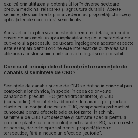
explică prin utilitatea și potențialul lor în diverse sectoare,
precum medicina, relaxarea și agricultura durabilă. Aceste
semințe, deși similare la prima vedere, au proprietăți chimice și
aplicații legale care diferă semnificativ.
Acest articol explorează aceste diferențe în detaliu, oferind o
privire de ansamblu asupra implicațiilor legale, a metodelor de
cultivare și a procesului de uscare. Înțelegerea acestor aspecte
este esențială pentru oricine este interesat de cultivarea sau
utilizarea acestor semințe într-un cadru legal și responsabil.
Care sunt principalele diferențe între semințele de
canabis și semințele de CBD?
Semințele de canabis și cele de CBD se disting în principal prin
compoziția lor chimică, în special în ceea ce privește
canabinoizii precum THC (tetrahidrocanabinol) și CBD
(cannabidiol). Semințele tradiționale de canabis pot produce
plante cu un conținut ridicat de THC, componenta psihoactivă
cunoscută pentru efectele sale euforizante. În schimb,
semințele de CBD sunt selectate și cultivate special pentru a
produce plante cu o concentrație ridicată de CBD, care nu este
psihoactiv, dar este apreciat pentru proprietățile sale
terapeutice, fără a induce un efect de „euforie".