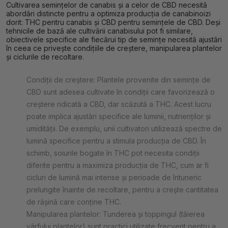
Cultivarea semințelor de canabis și a celor de CBD necesită
abordări distincte pentru a optimiza producția de canabinoizi
dorit: THC pentru canabis și CBD pentru semințele de CBD. Deși
tehnicile de bază ale cultivării canabisului pot fi similare,
obiectivele specifice ale fiecărui tip de semințe necesită ajustări
în ceea ce privește condițiile de creștere, manipularea plantelor
și ciclurile de recoltare.
Condiții de creștere: Plantele provenite din semințe de
CBD sunt adesea cultivate în condiții care favorizează o
creștere ridicată a CBD, dar scăzută a THC. Acest lucru
poate implica ajustări specifice ale luminii, nutrienților și
umidității. De exemplu, unii cultivatori utilizează spectre de
lumină specifice pentru a stimula producția de CBD. În
schimb, soiurile bogate în THC pot necesita condiții
diferite pentru a maximiza producția de THC, cum ar fi
cicluri de lumină mai intense și perioade de întuneric
prelungite înainte de recoltare, pentru a crește cantitatea
de rășină care conține THC.
Manipularea plantelor: Tunderea și toppingul (tăierea
vârfului plantelor) sunt practici utilizate frecvent pentru a