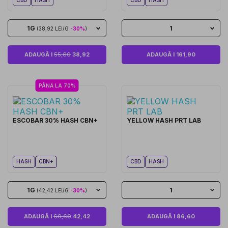
1G
1
(38,92 LEI/G
-30%
)
ADAUGĂ I
55,60
38,92
ADAUGĂ I 161,90
PÂNĂ LA 70%
ESCOBAR 30% HASH CBN+
YELLOW HASH PRT LAB
HASH
CBN+
CBD
HASH
1G
1
(42,42 LEI/G
-30%
)
ADAUGĂ I
60,60
42,42
ADAUGĂ I 86,60