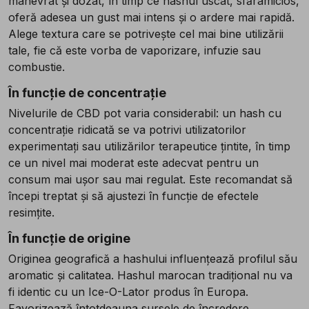
manevrat și dozat, în timp ce hashul uscat, sfărâmicios,
oferă adesea un gust mai intens și o ardere mai rapidă.
Alege textura care se potrivește cel mai bine utilizării
tale, fie că este vorba de vaporizare, infuzie sau
combustie.
În funcție de concentrație
Nivelurile de CBD pot varia considerabil: un hash cu
concentrație ridicată se va potrivi utilizatorilor
experimentați sau utilizărilor terapeutice țintite, în timp
ce un nivel mai moderat este adecvat pentru un
consum mai ușor sau mai regulat. Este recomandat să
începi treptat și să ajustezi în funcție de efectele
resimțite.
În funcție de origine
Originea geografică a hashului influențează profilul său
aromatic și calitatea. Hashul marocan tradițional nu va
fi identic cu un Ice-O-Lator produs în Europa.
Favorizează întotdeauna sursele de încredere,