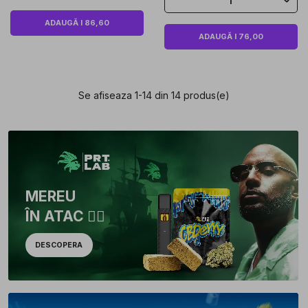
1
ADAUGĂ I 86,60
ADAUGĂ I 76,00
Se afiseaza 1-14 din 14 produs(e)
MEREU
ÎN ATAC 🏴‍☠️
DESCOPERA