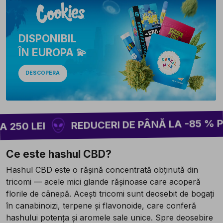
DISPONIBIL
ÎN EUROPA 💫
DESCOPERA
REDUCERI DE PÂNĂ LA -85 % PE ÎN
0 LEI
Ce este hashul CBD?
Hashul CBD este o rășină concentrată obținută din
tricomi — acele mici glande rășinoase care acoperă
florile de cânepă. Acești tricomi sunt deosebit de bogați
în canabinoizi, terpene și flavonoide, care conferă
hashului potența și aromele sale unice. Spre deosebire