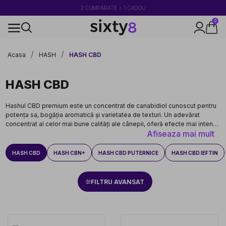
2 CUMPĂRATE = 1 CADOU
0
uropa
Livrare rapidă și 
Acasa
HASH
HASH CBD
HASH CBD
Hashul CBD premium este un concentrat de canabidiol cunoscut pentru
potența sa, bogăția aromatică și varietatea de texturi. Un adevărat
concentrat al celor mai bune calități ale cânepii, oferă efecte mai intense
Afiseaza mai mult
și mai țintite decât floarea simplă. La Sixty8, selectăm cu grijă loturile
noastre de hash CBD, garantând puritatea, trasabilitatea și conformitatea
cu standardele europene. Fie că ești un începător curios sau un
HASH CBD
HASH CBN+
HASH CBD PUTERNICE
HASH CBD IEFTIN
consumator experimentat, gama noastră premium oferă o selecție
completă de produse adaptate nevoilor și preferințelor tale, pentru o
experiență CBD excepțională.
FILTRU AVANSAT