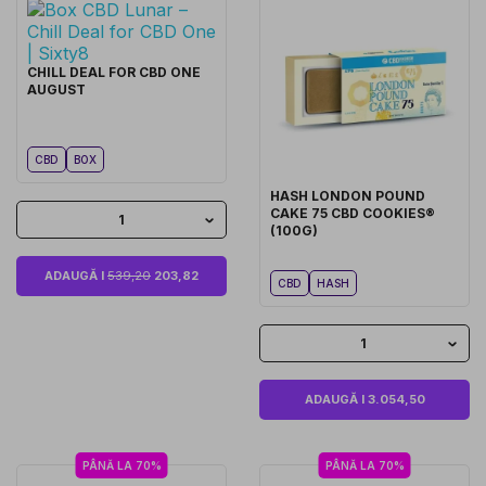
CHILL DEAL FOR CBD ONE
AUGUST
CBD
BOX
HASH LONDON POUND
CAKE 75 CBD COOKIES®
1
(100G)
ADAUGĂ I
539,20
203,82
CBD
HASH
1
ADAUGĂ I 3.054,50
PÂNĂ LA 70%
PÂNĂ LA 70%