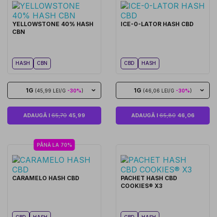
YELLOWSTONE 40% HASH
ICE-0-LATOR HASH CBD
CBN
HASH
CBN
CBD
HASH
1G
1G
(45,99 LEI/G
-30%
)
(46,06 LEI/G
-30%
)
ADAUGĂ I
65,70
45,99
ADAUGĂ I
65,80
46,06
PÂNĂ LA 70%
CARAMELO HASH CBD
PACHET HASH CBD
COOKIES® X3
CBD
HASH
CBD
HASH