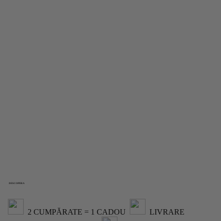
MEREU
ÎN ATAC! 🏴‍☠️
DESCOPERA
2 CUMPĂRATE = 1 CADOU
LIVRARE