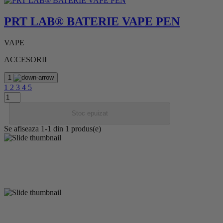
PRT LAB® BATERIE VAPE PEN
VAPE
ACCESORII
1
1
2
3
4
5
Stoc epuizat
Se afiseaza 1-1 din 1 produs(e)