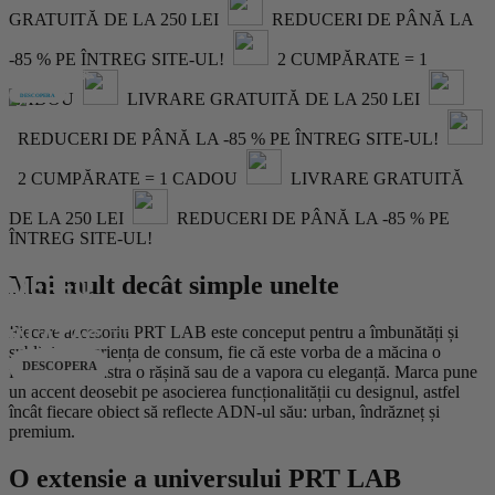
GRATUITĂ DE LA 250 LEI
REDUCERI DE PÂNĂ LA
DISPONIBIL
-85 % PE ÎNTREG SITE-UL!
2 CUMPĂRATE = 1
ÎN EUROPA 💫
CADOU
LIVRARE GRATUITĂ DE LA 250 LEI
DESCOPERA
REDUCERI DE PÂNĂ LA -85 % PE ÎNTREG SITE-UL!
2 CUMPĂRATE = 1 CADOU
LIVRARE GRATUITĂ
DE LA 250 LEI
REDUCERI DE PÂNĂ LA -85 % PE
ÎNTREG SITE-UL!
Mai mult decât simple unelte
MEREU
Fiecare accesoriu PRT LAB este conceput pentru a îmbunătăți și
ÎN ATAC 🏴‍☠️
sublinia experiența de consum, fie că este vorba de a măcina o
DESCOPERA
floare, de a păstra o rășină sau de a vapora cu eleganță. Marca pune
un accent deosebit pe asocierea funcționalității cu designul, astfel
încât fiecare obiect să reflecte ADN-ul său: urban, îndrăzneț și
premium.
O extensie a universului PRT LAB