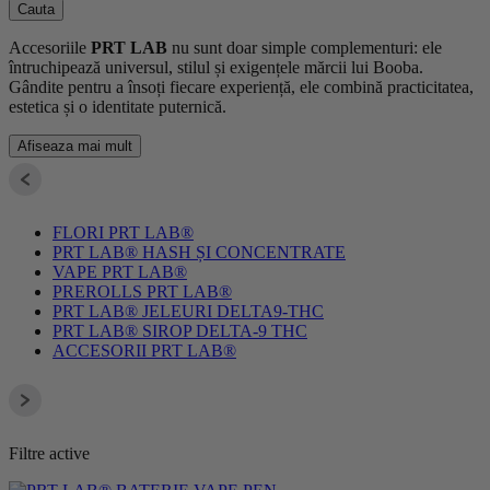
Cauta
Accesoriile
PRT LAB
nu sunt doar simple complementuri: ele
întruchipează universul, stilul și exigențele mărcii lui Booba.
Gândite pentru a însoți fiecare experiență, ele combină practicitatea,
estetica și o identitate puternică.
Afiseaza mai mult
FLORI PRT LAB®
PRT LAB® HASH ȘI CONCENTRATE
VAPE PRT LAB®
PREROLLS PRT LAB®
PRT LAB® JELEURI DELTA9-THC
PRT LAB® SIROP DELTA-9 THC
ACCESORII PRT LAB®
Filtre active