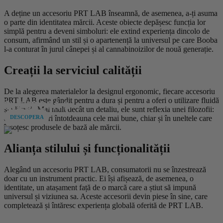
A deține un accesoriu PRT LAB înseamnă, de asemenea, a-ți asuma
o parte din identitatea mărcii. Aceste obiecte depășesc funcția lor
simplă pentru a deveni simboluri: ele extind experiența dincolo de
consum, afirmând un stil și o apartenență la universul pe care Booba
l-a conturat în jurul cânepei și al cannabinoizilor de nouă generație.
Creații la serviciul calității
DISPONIBIL
De la alegerea materialelor la designul ergonomic, fiecare accesoriu
PRT LAB este gândit pentru a dura și pentru a oferi o utilizare fluidă
ÎN EUROPA 💫
și plăcută. Mai mult decât un detaliu, ele sunt reflexia unei filozofii:
aceea de a oferi întotdeauna cele mai bune, chiar și în uneltele care
DESCOPERA
însoțesc produsele de bază ale mărcii.
Alianța stilului și funcționalității
Alegând un accesoriu PRT LAB, consumatorii nu se înzestrează
doar cu un instrument practic. Ei își afișează, de asemenea, o
identitate, un atașament față de o marcă care a știut să impună
universul și viziunea sa. Aceste accesorii devin piese în sine, care
completează și întăresc experiența globală oferită de PRT LAB.