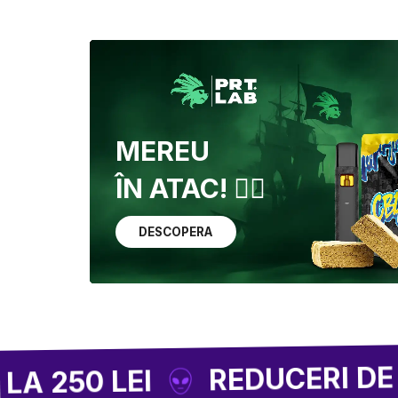
MEREU
ÎN ATAC! 🏴‍☠️
DESCOPERA
REDUCERI DE PÂNĂ L
 LEI