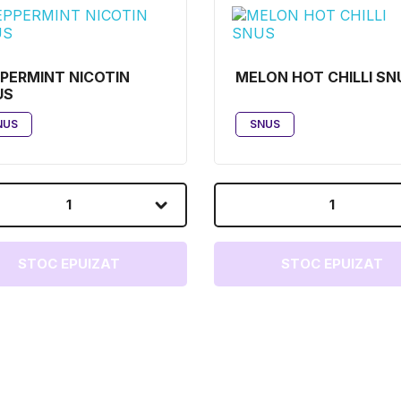
PERMINT NICOTIN
MELON HOT CHILLI SN
US
NUS
SNUS
1
1
STOC EPUIZAT
STOC EPUIZAT