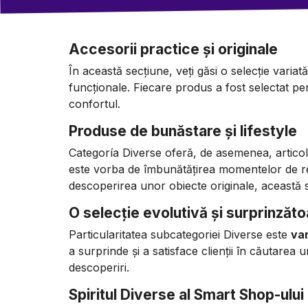
Accesorii practice și originale
În această secțiune, veți găsi o selecție variat
funcționale. Fiecare produs a fost selectat pen
confortul.
Produse de bunăstare și lifestyle
Categoría Diverse oferă, de asemenea, artico
este vorba de îmbunătățirea momentelor de re
descoperirea unor obiecte originale, această s
O selecție evolutivă și surprinzăt
Particularitatea subcategoriei Diverse este
var
a surprinde și a satisface clienții în căutarea 
descoperiri.
Spiritul Diverse al Smart Shop-ului