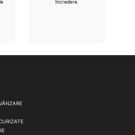
le
încredere.
 VÂNZARE
ECURIZATE
RE