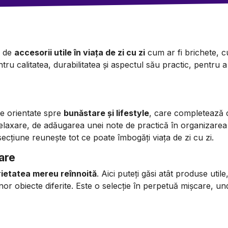
ă de
accesorii utile în viața de zi cu zi
cum ar fi brichete, cu
tru calitatea, durabilitatea și aspectul său practic, pentru a
le orientate spre
bunăstare și lifestyle
, care completează c
laxare, de adăugarea unei note de practică în organizare
ecțiune reunește tot ce poate îmbogăți viața de zi cu zi.
oare
ietatea mereu reînnoită
. Aici puteți găsi atât produse util
unor obiecte diferite. Este o selecție în perpetuă mișcare, und