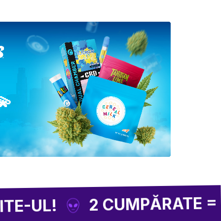
💫
2 CUMPĂRATE = 1 CAD
!