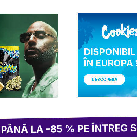
DISPONIBIL
ÎN EUROPA 
DESCOPERA
A -85 % PE ÎNTREG SITE-UL