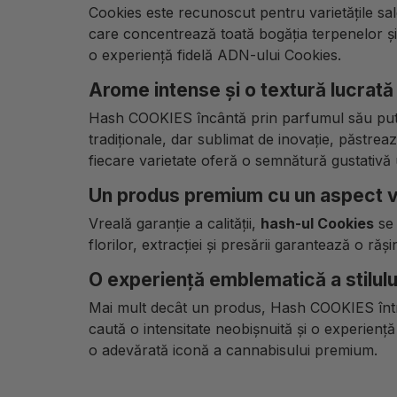
Cookies este recunoscut pentru varietățile sal
care concentrează toată bogăția terpenelor și 
o experiență fidelă ADN-ului Cookies.
Arome intense și o textură lucrată
Hash COOKIES încântă prin parfumul său putern
tradiționale, dar sublimat de inovație, păstrea
fiecare varietate oferă o semnătură gustativă 
Un produs premium cu un aspect vi
Vreală garanție a calității,
hash-ul Cookies
se 
florilor, extracției și presării garantează o ră
O experiență emblematică a stilulu
Mai mult decât un produs, Hash COOKIES întruch
caută o intensitate neobișnuită și o experienț
o adevărată iconă a cannabisului premium.