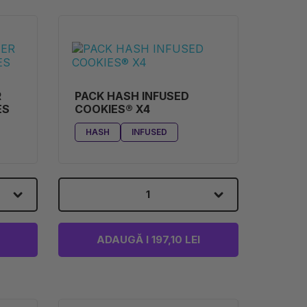
R
PACK HASH INFUSED
ES
COOKIES® X4
HASH
INFUSED
1
ADAUGĂ I 197,10 LEI