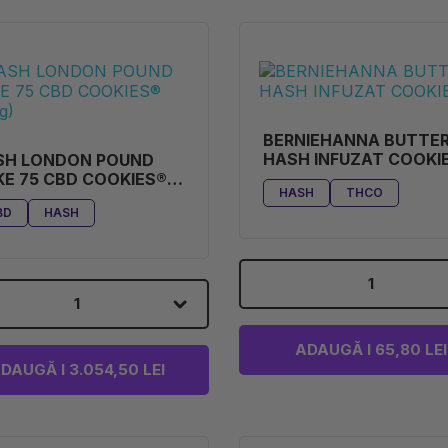
BERNIEHANNA BUTTE
HASH INFUZAT COOKI
SH LONDON POUND
E 75 CBD COOKIES®
HASH
THCO
0G)
BD
HASH
1
1
ADAUGĂ I 65,80 LEI
DAUGĂ I 3.054,50 LEI