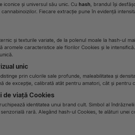
e iconice și universul său unic. Cu
hash
, brandul își desfă
cannabinoizilor. Fiecare extracție pune în evidență intensit
ic și texturile variate, de la polenul moale la hash-ul mai
ză aromele caracteristice ale florilor Cookies și le intensifi
unică.
zual unic
distinge prin culorile sale profunde, maleabilitatea și densit
șină de excepție, calibrată atât pentru amatori, cât și pentru 
i de viață Cookies
ipează identitatea unui brand cult. Simbol al îndrăznelii ș
ă senzorială rară. Alegând hash-ul Cookies, te alături unei 