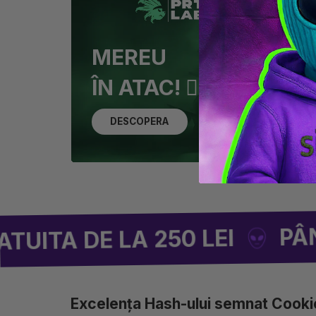
MEREU
ÎN ATAC! 🏴‍☠️
DESCOPERA
PÂNĂ L
A DE LA 250 LEI
Excelența Hash-ului semnat Cooki