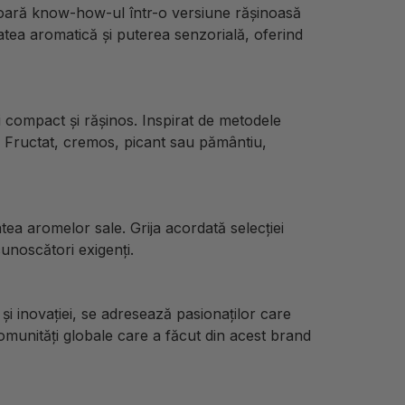
șoară know-how-ul într-o versiune rășinoasă
atea aromatică și puterea senzorială, oferind
 compact și rășinos. Inspirat de metodele
că. Fructat, cremos, picant sau pământiu,
atea aromelor sale. Grija acordată selecției
cunoscători exigenți.
i inovației, se adresează pasionaților care
comunități globale care a făcut din acest brand