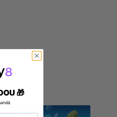
DOU 🎁
mandă