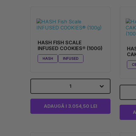
HASH FISH SCALE
INFUSED COOKIES® (100G)
HA
CAK
HASH
INFUSED
(10
C
1
ADAUGĂ I 3.054,50 LEI
A