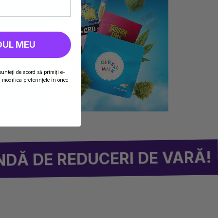
DUL MEU
💫
sunteți de acord să primiți e-
modifica preferințele în orice
LIV
 REDUCERI DE VARĂ!