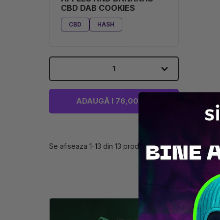
CBD DAB COOKIES
CBD
HASH
1
ADAUGĂ I 76,00 LEI
Se afiseaza 1-13 din 13 produs(e)