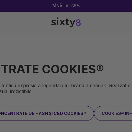
ULTIMA RUNDĂ DE REDUCERI DE VARĂ!
NTRATE COOKIES®
ntică expresie a legendarului brand american. Realizat din
al irezistibile.
NCENTRATE DE HASH ȘI CBD COOKIES®
COOKIES® IN