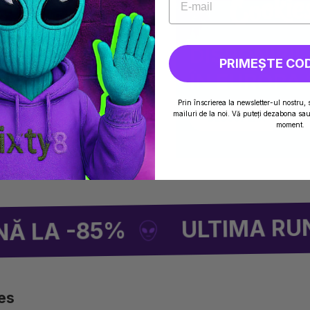
DISPONIBIL
PRIMEȘTE CO
ÎN EUROPA 
Prin înscrierea la newsletter-ul nostru, 
mailuri de la noi. Vă puteți dezabona sau 
DESCOPERA
moment.
ULTIMA RUNDĂ DE
A -85%
es