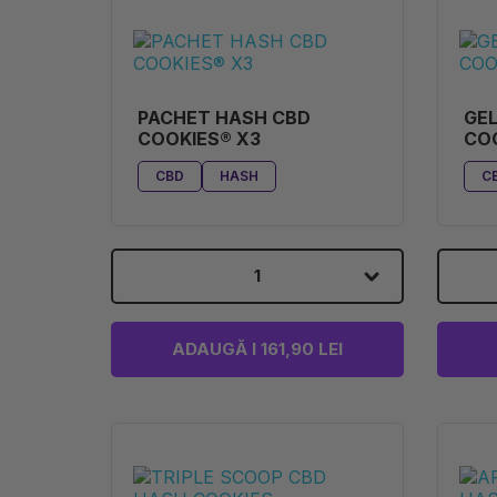
PACHET HASH CBD
GEL
COOKIES® X3
CO
CBD
HASH
C
1
ADAUGĂ I 161,90 LEI