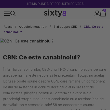
ULTIMA RUNDĂ DE REDUCERI DE VARĂ!
0
100% legal în Europa
Acasa
Articolele noastre ⚡
Stiri despre CBD
CBN: Ce este
canabinolul?
CBN: Ce este canabinolul?
În familia canabinoizilor, CBD-ul și THC-ul sunt molecule pe care
aproape nu mai este nevoie să le prezentăm. Totuși, nu același
lucru se poate spune despre CBN, care rămâne un component
destul de misterios în ochii multora! Studiat în prezent de
comunitatea științifică pentru a-i determina eventualele
proprietăți terapeutice, acest canabinoid nu a terminat încă de
dezvăluit toate secretele sale! Să ne concentrăm asupra