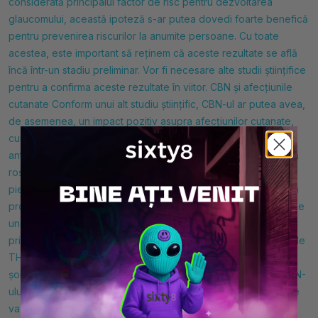
considerată principalul factor de risc pentru dezvoltarea
glaucomului, această ipoteză s-ar putea dovedi foarte benefică
pentru prevenirea riscurilor la anumite persoane. Cu toate
acestea, este important să reținem că aceste rezultate se află
încă într-un stadiu preliminar. Vor fi necesare alte studii științifice
pentru a confirma aceste rezultate în viitor. CBN și afecțiunile
cutanate Conform unui alt
studiu științific, CBN-ul ar putea avea,
de asemenea, un impact pozitiv asupra afecțiunilor cutanate,
cum ar fi psoriazisul, de exemplu. Proprietățile sale potențiale
antiinflamatorii ar putea, de asemenea, să ajute la combaterea
roșeții, a erupțiilor acneice și a iritațiilor pielii. Cannabinolul și
pierderea poftei de mâncare Deoarece CBN este, de fapt, un
produs de degradare a THC-ului, acesta ar putea beneficia de
unele dintre caracteristicile acestuia, în special în ceea ce
privește creșterea poftei de mâncare. Într-adevăr, consumul de
THC ar stimula apetitul, iar un
studiu din 2012 efectuat pe
șobolani pare să evidențieze, de asemenea, că utilizarea CBN-
ului permite îmbunătățirea apetitului la diferiți subiecți. Dacă se
va confirma în viitor, această ipoteză s-ar putea dovedi foarte