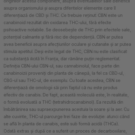
originilor acestui component, asupra eventualelor sale beneficii
asupra organismului și asupra diferitelor elemente care îl
diferențiază de CBD și THC. Ce trebuie reținut: CBN este un
canabinoid rezultat din oxidarea THC-ului, fără efecte
psihoactive notabile. Se deosebește de THC prin efectele sale,
potențial calmante și fără risc de dependență. CBN ar putea
avea beneficii asupra afecțiunilor oculare și cutanate și ar putea
stimula apetitul. Deși este legat de THC, CBN nu este clasificat
ca substanță ilicită în Franța, dar rămâne puțin reglementat.
Definiția CBN-ului CBN-ul, sau cannabinolul, face parte din
canabinoizii proveniți din planta de cânepă, la fel ca CBD-ul,
CBG-ul sau THC-ul, de exemplu. Cu toate acestea, CBN se
diferențiază de omologii săi prin faptul că nu este produs
efectiv de canabis. De fapt, această moleculă este, în realitate,
o formă evoluată a THC (tetrahidrocanabinol). Ea rezultă din
îmbătrânirea sau supraexpunerea acestuia la soare și la aer. Cu
alte cuvinte, THC-ul parcurge trei faze de evoluție: atunci când
se află în planta de canabis, este sub formă acidă (THCa).
Odată extras și după ce a suferit un proces de decarboxilare,