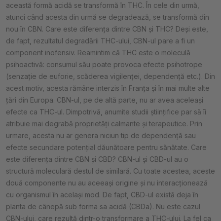
această formă acidă se transformă în THC. În cele din urmă,
atunci când acesta din urmă se degradează, se transformă din
nou în CBN. Care este diferența dintre CBN și THC? Deși este,
de fapt, rezultatul degradării THC-ului, CBN-ul pare a fi un
component inofensiv. Reamintim că THC este o moleculă
psihoactivă: consumul său poate provoca efecte psihotrope
(senzație de euforie, scăderea vigilenței, dependență etc.). Din
acest motiv, acesta rămâne interzis în Franța și în mai multe alte
țări din Europa. CBN-ul, pe de altă parte, nu ar avea aceleași
efecte ca THC-ul. Dimpotrivă, anumite studii științifice par să îi
atribuie mai degrabă proprietăți calmante și terapeutice. Prin
urmare, acesta nu ar genera niciun tip de dependență sau
efecte secundare potențial dăunătoare pentru sănătate. Care
este diferența dintre CBN și CBD? CBN-ul și CBD-ul au o
structură moleculară destul de similară. Cu toate acestea, aceste
două componente nu au aceeași origine și nu interacționează
cu organismul în același mod. De fapt, CBD-ul există deja în
planta de cânepă sub forma sa acidă (CBDa). Nu este cazul
CBN-ului, care rezultă dintr-o transformare a THC-ului. La fel ca