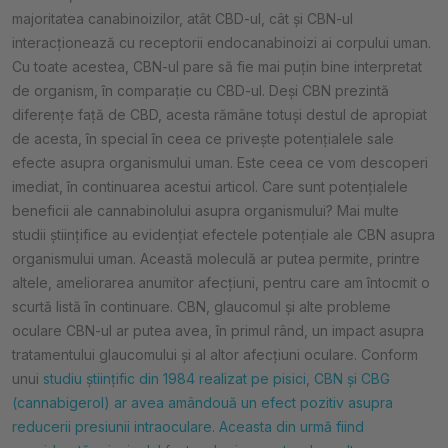
majoritatea canabinoizilor, atât CBD-ul, cât și CBN-ul
interacționează cu receptorii endocanabinoizi ai corpului uman.
Cu toate acestea, CBN-ul pare să fie mai puțin bine interpretat
de organism, în comparație cu CBD-ul. Deși CBN prezintă
diferențe față de CBD, acesta rămâne totuși destul de apropiat
de acesta, în special în ceea ce privește potențialele sale
efecte asupra organismului uman. Este ceea ce vom descoperi
imediat, în continuarea acestui articol. Care sunt potențialele
beneficii ale cannabinolului asupra organismului? Mai multe
studii științifice au evidențiat efectele potențiale ale CBN asupra
organismului uman. Această moleculă ar putea permite, printre
altele, ameliorarea anumitor afecțiuni, pentru care am întocmit o
scurtă listă în continuare. CBN, glaucomul și alte probleme
oculare CBN-ul ar putea avea, în primul rând, un impact asupra
tratamentului glaucomului și al altor afecțiuni oculare. Conform
unui
studiu științific din 1984 realizat pe pisici, CBN și CBG
(cannabigerol) ar avea amândouă un efect pozitiv asupra
reducerii presiunii intraoculare. Aceasta din urmă fiind