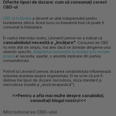
Diferite tipuri de dozare: cum să consumați corect
CBD-ul
CBD-ul în Elveția
a devenit un aliat indispensabil pentru
bunăstarea zilnică. Acest lucru nu înseamnă însă că poate fi
consumat la întâmplare.
În cadrul interviului nostru, Léonard Leinow ne-a indicat că
cannabidiolul necesită o „învățare"
. Consumul de CBD
nu este atât de simplu, mai ales dacă se dorește atingerea unui
obiectiv specific.
Adaptarea consumului la dozajul și la nevoile
proprii
ar necesita, așadar, o anumită implicare din partea
consumatorului.
Potrivit lui Léonard Leinow, dozarea canabidiolului influențează
acțiunea acestuia asupra organismului. El ne scrie că pot fi
distinse trei tipuri de dozare: microdoza, doza standard și
macrodoza (numită și „doză terapeutică").
>>Pentru a afla mai multe despre canabidiol,
consultați blogul nostru!<<
Microdozarea CBD-ului