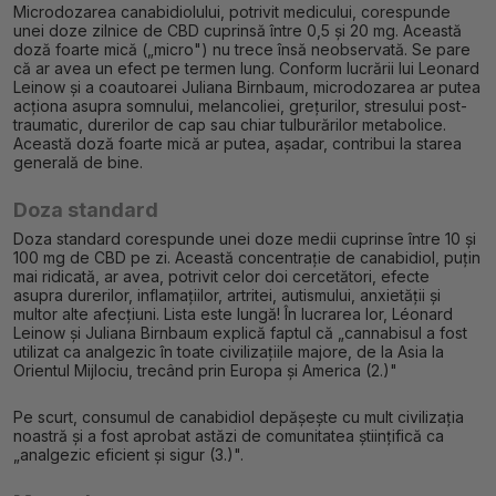
Microdozarea canabidiolului, potrivit medicului, corespunde
unei doze zilnice de CBD cuprinsă între 0,5 și 20 mg. Această
doză foarte mică („micro") nu trece însă neobservată. Se pare
că ar avea un efect pe termen lung. Conform lucrării lui Leonard
Leinow și a coautoarei Juliana Birnbaum, microdozarea ar putea
acționa asupra somnului, melancoliei, grețurilor, stresului post-
traumatic, durerilor de cap sau chiar tulburărilor metabolice.
Această doză foarte mică ar putea, așadar, contribui la starea
generală de bine.
Doza standard
Doza standard corespunde unei doze medii cuprinse între 10 și
100 mg de CBD pe zi. Această concentrație de canabidiol, puțin
mai ridicată, ar avea, potrivit celor doi cercetători, efecte
asupra durerilor, inflamațiilor, artritei, autismului, anxietății și
multor alte afecțiuni. Lista este lungă! În lucrarea lor, Léonard
Leinow și Juliana Birnbaum explică faptul că „cannabisul a fost
utilizat ca analgezic în toate civilizațiile majore, de la Asia la
Orientul Mijlociu, trecând prin Europa și America (2.)"
Pe scurt, consumul de canabidiol depășește cu mult civilizația
noastră și a fost aprobat astăzi de comunitatea științifică ca
„analgezic eficient și sigur (3.)".