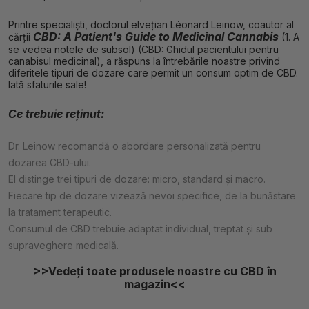
Printre specialiști, doctorul elvețian Léonard Leinow, coautor al
CBD: A Patient's Guide to Medicinal Cannabis
cărții
(1. A
se vedea notele de subsol) (CBD: Ghidul pacientului pentru
canabisul medicinal), a răspuns la întrebările noastre privind
diferitele tipuri de dozare care permit un consum optim de CBD.
Iată sfaturile sale!
Ce trebuie reținut:
Dr. Leinow recomandă o abordare personalizată pentru
dozarea CBD-ului.
El distinge trei tipuri de dozare: micro, standard și macro.
Fiecare tip de dozare vizează nevoi specifice, de la bunăstare
la tratament terapeutic.
Consumul de CBD trebuie adaptat individual, treptat și sub
supraveghere medicală.
>>Vedeți toate produsele noastre cu CBD în
magazin<<