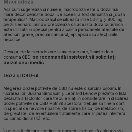
Macrodoza
Așa cum sugerează și numele, macrodoza este o doză mai
mare decât celelalte două. De aceea, a fost denumită și „doză
terapeutică". Macrodozajul se situează între 50 mg și 800 mg
pe zi. Léonard Leinow precizează că această doză puternică
este utilizată în special pentru a calma persoanele afectate de
afecțiuni grave, precum cancerul, epilepsia sau afecțiunile
hepatice.
Desigur, de la microdozare la macrodozare, înainte de a
se recomandă insistent să solicitați
consuma CBD,
avizul unui medic
.
Doza și CBD-ul
Alegerea dozei potrivite de CBD nu este o sarcină ușoară. În
lucrarea lor, Juliana Birnbaum și Léonard Leinow prezintă o listă
detaliată a factorilor care trebuie luați în considerare în stabilirea
dozei potrivite de CBD. Potrivit acestora, trebuie să ținem cont
în special de nevoile noastre, de starea fizică, de metabolism,
de greutate, de eventualele tratamente care ar putea interfera
cu canabidiolul (4.), etc.
În această căutare, medicul și pacienții trebuie să colaboreze.