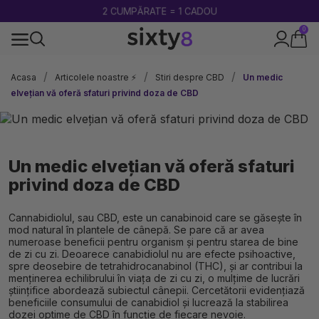
2 CUMPĂRATE = 1 CADOU
0
100% legal în Europa
Acasa
Articolele noastre ⚡
Stiri despre CBD
Un medic
elvețian vă oferă sfaturi privind doza de CBD
Un medic elvețian vă oferă sfaturi
privind doza de CBD
Cannabidiolul, sau CBD, este un canabinoid care se găsește în
mod natural în plantele de cânepă. Se pare că ar avea
numeroase beneficii pentru organism și pentru starea de bine
de zi cu zi. Deoarece canabidiolul nu are efecte psihoactive,
spre deosebire de tetrahidrocanabinol (THC), și ar contribui la
menținerea echilibrului în viața de zi cu zi, o mulțime de lucrări
științifice abordează subiectul cânepii. Cercetătorii evidențiază
beneficiile consumului de canabidiol și lucrează la stabilirea
dozei optime de CBD în funcție de fiecare nevoie.