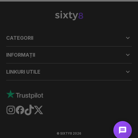

CATEGORII

INFORMAȚII

LINKURI UTILE
© SIXTY8 2026