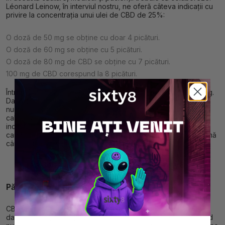
Léonard Leinow, în interviul nostru, ne oferă câteva indicații cu
privire la concentrația unui ulei de CBD de 25%:
O doză de 50 mg se obține cu doar 4 picături.
O doză de 60 mg se obține cu 5 picături.
O doză de 80 mg de CBD se obține cu 7 picături.
100 mg de CBD corespund la 8 picături.
Într-un ulei de 25%, fiecare picătură conține aproximativ 12 mg.
Dacă consumatorul alege un ulei de 15%, va trebui să verifice
numărul de miligrame conținute într-o singură picătură și să-și
calculeze doza perfectă. În general, aceste informații sunt
indicate direct pe ambalaj. În orice caz, administrarea
canabidiolului trebuie făcută treptat și durează câteva zile până
când acționează complet.
>>Consultați uleiurile CBD de la Sixty8<<
Păreri despre CBD
CBD-ul a suferit mult timp de pe urma unor păreri negative,
datorate imaginii negative a THC-ului. Totuși, acest canabinoid