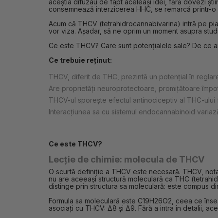
aceștia difuzau de fapt aceleași idei, fără dovezi știi
consemnează interzicerea HHC, se remarcă printr-o lip
Acum că THCV (tetrahidrocannabivarina) intră pe piață,
vor viza. Așadar, să ne oprim un moment asupra studiil
Ce este THCV? Care sunt potențialele sale? De ce a
Ce trebuie reținut:
THCV, diferit de THC, prezintă un potențial în reglarea
Are proprietăți neuroprotectoare, promițătoare împot
THCV-ul sporește efectul antinociceptiv al THC-ului f
Interacțiunea sa cu sistemul endocannabinoid variază 
Ce este THCV?
Lecție de chimie: molecula de THCV
O scurtă definiție a THCV este necesară. THCV, not
nu are aceeași structură moleculară ca THC (tetrahidr
distinge prin structura sa moleculară: este compus di
Formula sa moleculară este C19H26O2, ceea ce însea
asociați cu THCV: Δ8 și Δ9. Fără a intra în detalii,