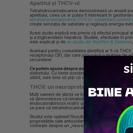
Apetitul și THCV-ul
Tetrahidrocannabivarina demonstrează un anumit pot
apetitului, ceea ce ar putea fi interesant în gestionar
tetrahidrocannabivarină (THCV): comentariu privind pot
crește senzația de sațietate și reglează energia metab
Acest studiu explică mai precis că efectul principal a
și a trigliceridelor hepatice. Studiile, efectuate în p
este explicat și de
un studiu din
Nutrition & Diabetes
Avantajul pentru comunitatea științifică ar fi că TH
receptorului CB1, dar care provoacă o mulțime de ef
secundare!
Ce putem spune despre asta?
THCV reprezintă în pre
diabetului. Cu toate acestea, studiile sunt încă în c
slăbit, este bine să știți că acesta este util doar p
THCV: un neuroprotector
Mulți oameni de știință se îndreaptă spre tetrahidro
să demonstreze că tetrahidrocannabivarina ar putea 
endocannabinoizii noștri) și ar putea, dimpotrivă, s
se pare că tetrahidrocannabivarina este un puternic 
Studiul este optimist! Rezultatele par să indice o în
proprietățile sale antioxidante, care ar putea reduce 
vorbește despre un „neuroprotector".