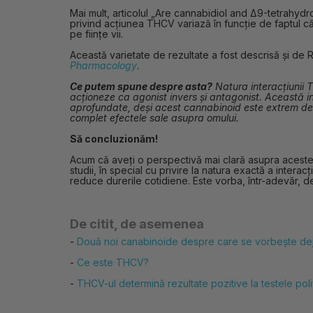
Mai mult, articolul „Are cannabidiol and Δ9-tetrahy
privind acțiunea THCV variază în funcție de faptul c
pe ființe vii.
Această varietate de rezultate a fost descrisă și de 
Pharmacology
.
Ce putem spune despre asta?
Natura interacțiunii T
acționeze ca agonist invers și antagonist. Această in
aprofundate, deși acest cannabinoid este extrem de p
complet efectele sale asupra omului.
Să concluzionăm!
Acum că aveți o perspectivă mai clară asupra acestei
studii, în special cu privire la natura exactă a intera
reduce durerile cotidiene. Este vorba, într-adevăr,
De citit, de asemenea
-
Două noi canabinoide despre care se vorbește d
-
Ce este THCV?
-
THCV-ul determină rezultate pozitive la testele poli