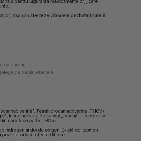
a Națională pentru Siguranța Medicamentelor), care
ante.
ilor) riscă să afecteze viitoarele dezbateri care îl
area durerii.
nțelege pe deplin efectele.
drocannabivarină". Tetrahidrocannabivarina (THCV)
, lucru indicat și de sufixul „-varină". Un propil se
 din care face parte THC-ul.
hidrogen și doi de oxigen. Există doi izomeri
i poate produce efecte diferite.