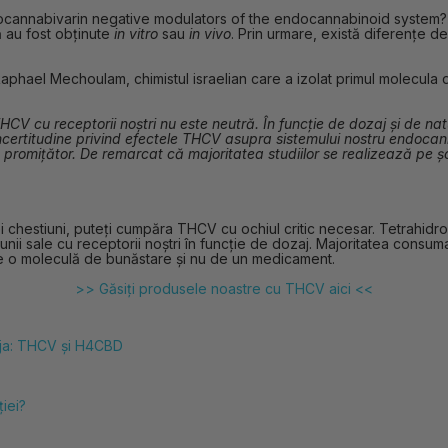
drocannabivarin negative modulators of the endocannabinoid system
ă au fost obținute
in vitro
sau
in vivo
. Prin urmare, există diferențe de
Raphael Mechoulam, chimistul israelian care a izolat primul molecula d
HCV cu receptorii noștri nu este neutră. În funcție de dozaj și de na
certitudine privind efectele THCV asupra sistemului nostru endocanna
romițător. De remarcat că majoritatea studiilor se realizează pe șo
 chestiuni, puteți cumpăra THCV cu ochiul critic necesar. Tetrahidro
cțiunii sale cu receptorii noștri în funcție de dozaj. Majoritatea consu
 de o moleculă de bunăstare și nu de un medicament.
>> Găsiți produsele noastre cu THCV aici <<
eja: THCV și H4CBD
ției?