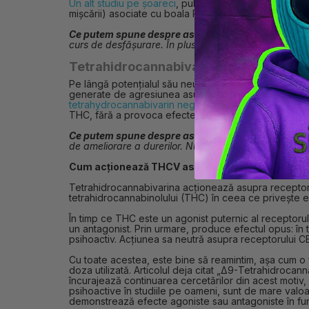
Un alt studiu pe șoareci
, publicat în revista științifică
mișcării) asociate cu boala Parkinson. Ar putea avea
Ce putem spune despre asta?
Anumite studii demons
curs de desfășurare. În plus, pentru a obține acest 
Tetrahidrocannabivarina și durerea
Pe lângă potențialul său neuroprotector și de reglar
generate de agresiunea asupra organismului, cum ar fi 
tetrahydrocannabivarin negative modulators of the 
THC, fără a provoca efectele secundare ale THC, cum
Ce putem spune despre asta?
Tetrahidrocannabivari
de ameliorare a durerilor. Nu are efectele secundare a
Cum acționează THCV asupra sistemului nostr
Tetrahidrocannabivarina acționează asupra receptori
tetrahidrocannabinolului (THC) în ceea ce privește ef
În timp ce THC este un agonist puternic al receptorul
un antagonist. Prin urmare, produce efectul opus: în 
psihoactiv. Acțiunea sa neutră asupra receptorului CB
Cu toate acestea, este bine să reamintim, așa cum o
doza utilizată. Articolul deja citat „Δ9-Tetrahidrocan
încurajează continuarea cercetărilor din acest motiv
psihoactive în studiile pe oameni, sunt de mare valo
demonstrează efecte agoniste sau antagoniste în fun