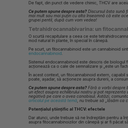
De fapt, din punct de vedere chimic, THCV are aceia
Ce putem spune despre asta?
Discursul ăsta sună fr
mai mult sau mai puțin cu alta înseamnă că este acee
grupei pentil, după cum vom vedea!
Tetrahidrocannabivarina: un fitocanna
O scurtă recapitulare a ceea ce este tetrahidrocanna
mod natural în plante, în special în cânepă.
Pe scurt, un fitocannabinoid este un cannabinoid sinte
endocannabinoid
.
Sistemul endocannabinoid este descris de biologul fra
acționează ca o cale de semnalizare și „este un factor d
În acest context, un fitocannabinoid extern, capabil
poate, așadar, să acționeze asupra durerii, a consumulu
Ce putem spune despre asta?
Fără a vorbi despre b
un efect asupra echilibrului nostru și pot reprezenta
negativă pe care o avea canabisul. Astăzi, comunitat
articolul pe această temă
, nu trebuie să „lăsăm ca c
Potențialul științific al THCV: efectele
Dar atunci, unde trebuie să ne îndreptăm pentru a înțe
asupra fitocannabinoizilor din cânepă și ar fi păcat 