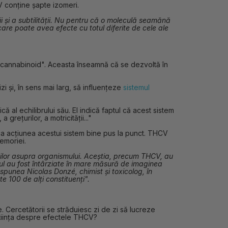
 conține șapte izomeri.
i și a subtilității. Nu pentru că o moleculă seamănă
are poate avea efecte cu totul diferite de cele ale
tocannabinoid". Aceasta înseamnă că se dezvoltă în
i și, în sens mai larg, să influențeze
sistemul
al echilibrului său. El indică faptul că acest sistem
grețurilor, a motricității..."
ca acțiunea acestui sistem bine pus la punct. THCV
memoriei.
zilor asupra organismului. Aceștia, precum THCV, au
D-ul au fost întârziate în mare măsură de imaginea
punea Nicolas Donzé, chimist și toxicolog, în
e 100 de alți constituenți".
. Cercetătorii se străduiesc zi de zi să lucreze
 știința despre efectele THCV?