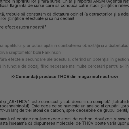
nțifice în sprijinul lor și fără surse. Chiar și raportul ANSM (Agenți
să flagrantă de surse care să conducă către studii științifice relev
 trebuie să constatăm că dictatura opiniei (a detractorilor și a adepț
or științifice efectuate și să nu cedăm!
re efect asupra noastră?
 apetitului și ar putea ajuta în combaterea obezității și a diabetului.
riva simptomelor bolii Parkinson.
ără efectele secundare ale acestuia, oferind un potențial în gestion
în funcție de dozaj, fiind necesare mai multe cercetări pentru a-i î
>>Comandați produse THCV din magazinul nostru<<
at și „Δ9-THCV", este cunoscut și sub denumirea completă „tetrahi
ocannabinolul). Este ceea ce se numește un analog al grupării „propil"
ntr-un lanț de trei atomi de carbon, spre deosebire de grupul pentil,
mnă că conține nouăsprezece atomi de carbon, douăzeci și șase de 
 aceasta înseamnă că dispunerea moleculei de THCV poate varia ușor ș