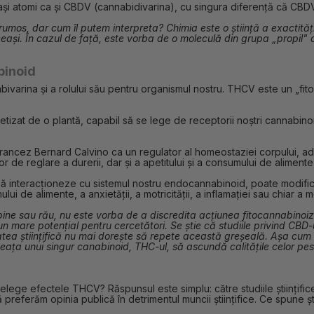
și atomi ca și CBDV (cannabidivarina), cu singura diferență că CBDV
umos, dar cum îl putem interpreta? Chimia este o știință a exactități
ași. În cazul de față, este vorba de o moleculă din grupa „propil" c
binoid
bivarina și a rolului său pentru organismul nostru. THCV este un „fi
tizat de o plantă, capabil să se lege de receptorii noștri cannabinoiz
ncez Bernard Calvino ca un regulator al homeostaziei corpului, adică 
e reglare a durerii, dar și a apetitului și a consumului de alimente, a 
 să interacționeze cu sistemul nostru endocannabinoid, poate modifi
i de alimente, a anxietății, a motricității, a inflamației sau chiar a 
ine sau rău, nu este vorba de a discredita acțiunea fitocannabinoi
 un mare potențial pentru cercetători. Se știe că studiile privind CB
ea științifică nu mai dorește să repete această greșeală. Așa cum s
eața unui singur canabinoid, THC-ul, să ascundă calitățile celor pest
lege efectele THCV? Răspunsul este simplu: către studiile științifice
să preferăm opinia publică în detrimentul muncii științifice. Ce spune