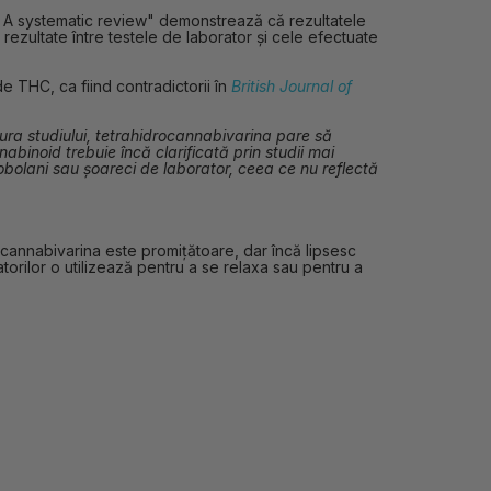
? A systematic review" demonstrează că rezultatele
 rezultate între testele de laborator și cele efectuate
e THC, ca fiind contradictorii în
British Journal of
tura studiului, tetrahidrocannabivarina pare să
binoid trebuie încă clarificată prin studii mai
bolani sau șoareci de laborator, ceea ce nu reflectă
cannabivarina este promițătoare, dar încă lipsesc
matorilor o utilizează pentru a se relaxa sau pentru a