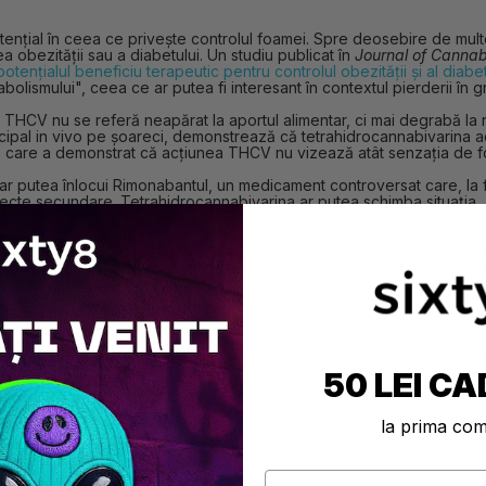
ențial în ceea ce privește controlul foamei. Spre deosebire de mul
ea obezității sau a diabetului. Un studiu publicat în
Journal of Cannab
ențialul beneficiu terapeutic pentru controlul obezității și al diabet
olismului", ceea ce ar putea fi interesant în contextul pierderii în gr
l THCV nu se referă neapărat la aportul alimentar, ci mai degrabă la r
rincipal in vivo pe șoareci, demonstrează că tetrahidrocannabivarina ac
, care a demonstrat că acțiunea THCV nu vizează atât senzația de fo
CV ar putea înlocui Rimonabantul, un medicament controversat care, l
ecte secundare. Tetrahidrocannabivarina ar putea schimba situația,
zent un adevărat potențial terapeutic pentru comunitatea științifică
urs de desfășurare. Înainte de a crede utilizatorii de Instagram care
entru persoanele care au cu adevărat nevoie de el.
cannabivarină pentru proprietățile sale neuroprotectoare. Un
studiu p
reduce simptomele bolii Parkinson. Motivul? THCV activează receptor
50 LEI CA
ă acționeze ca agonist/antagonist asupra receptorilor CB1, care gesti
antioxidant.
la prima co
cetinire a procesului degenerativ. Se pare că nu atât acțiunea sa asu
pierderea anumitor neuroni (în special a neuronilor dopaminergici nigr