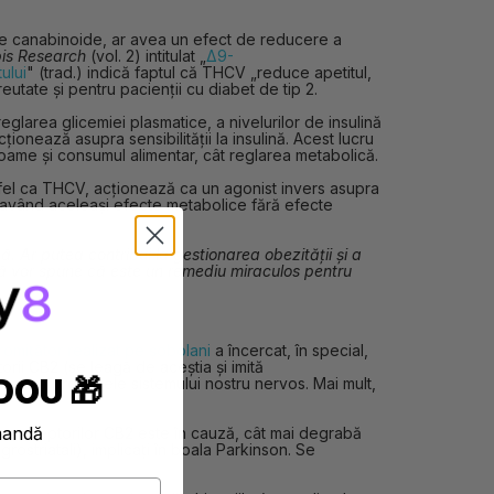
te canabinoide, ar avea un efect de reducere a
is Research
(vol. 2) intitulat „
Δ9-
ului
" (trad.) indică faptul că THCV „reduce apetitul,
eutate și pentru pacienții cu diabet de tip 2.
eglarea glicemiei plasmatice, a nivelurilor de insulină
ționează asupra sensibilității la insulină. Acest lucru
ame și consumul alimentar, cât reglarea metabolică.
a fel ca THCV, acționează ca un agonist invers asupra
 având aceleași efecte metabolice fără efecte
. Ar putea contribui la gestionarea obezității și a
 vă vor spune că este un remediu miraculos pentru
romițător realizat pe șobolani
a încercat, în special,
ii CB2 (se leagă de aceștia și imită
DOU 🎁
onează procesele sistemului nostru nervos. Mai mult,
mandă
pra receptorilor CB2 este în cauză, cât mai degrabă
ostriatali), implicați în boala Parkinson. Se