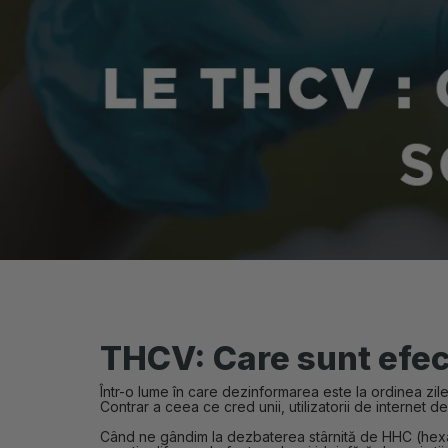
THCV: Care sunt efec
Într-o lume în care dezinformarea este la ordinea zilei
Contrar a ceea ce cred unii, utilizatorii de internet d
Când ne gândim la dezbaterea stârnită de HHC (hexahi