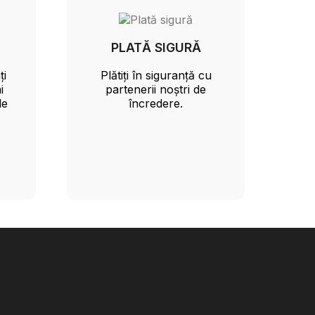
PLATĂ SIGURĂ
ți
Plătiți în siguranță cu
i
partenerii noștri de
le
încredere.