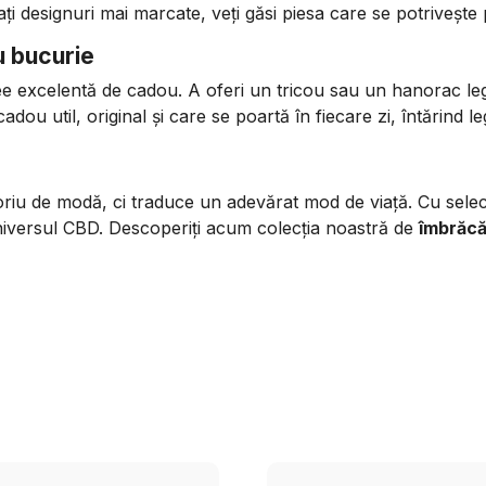
ți designuri mai marcate, veți găsi piesa care se potrivește
 bucurie
ee excelentă de cadou. A oferi un tricou sau un hanorac l
dou util, original și care se poartă în fiecare zi, întărind le
u de modă, ci traduce un adevărat mod de viață. Cu selecți
 universul CBD. Descoperiți acum colecția noastră de
îmbrăcă