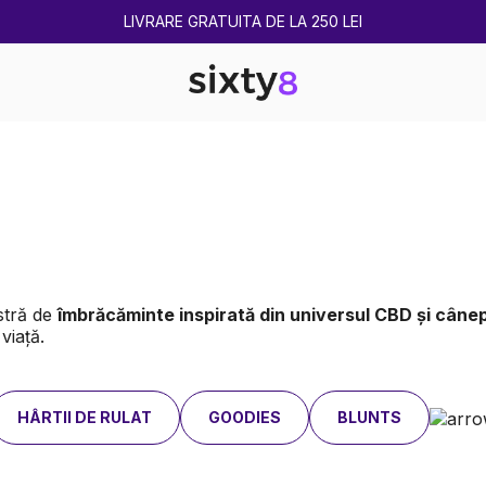
2 CUMPĂRATE = 1 CADOU
astră de
îmbrăcăminte inspirată din universul CBD și câne
viață.
HÂRTII DE RULAT
GOODIES
BLUNTS