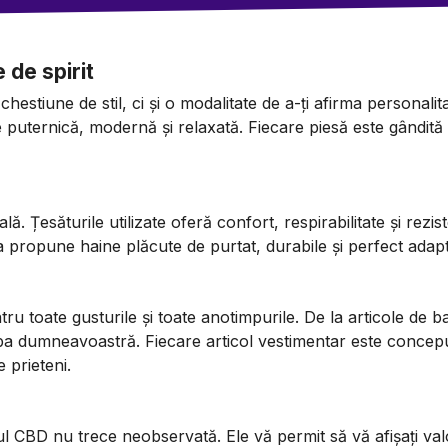
 de spirit
hestiune de stil, ci și o modalitate de a-ți afirma personali
 puternică, modernă și relaxată. Fiecare piesă este gândită
lă. Țesăturile utilizate oferă confort, respirabilitate și rezi
 propune haine plăcute de purtat, durabile și perfect adapta
u toate gusturile și toate anotimpurile. De la articole de 
a dumneavoastră. Fiecare articol vestimentar este conceput p
 prieteni.
CBD nu trece neobservată. Ele vă permit să vă afișați valorile