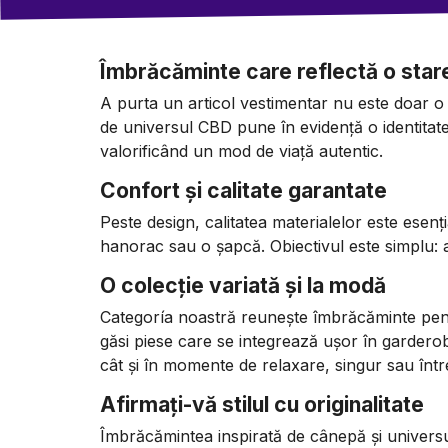
Îmbrăcăminte care reflectă o stare
A purta un articol vestimentar nu este doar o c
de universul CBD pune în evidență o identitate
valorificând un mod de viață autentic.
Confort și calitate garantate
Peste design, calitatea materialelor este esenția
hanorac sau o șapcă. Obiectivul este simplu: a
O colecție variată și la modă
Categoría noastră reunește îmbrăcăminte pentr
găsi piese care se integrează ușor în garderob
cât și în momente de relaxare, singur sau între
Afirmați-vă stilul cu originalitate
Îmbrăcămintea inspirată de cânepă și universul 