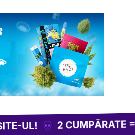
💫
2 CUMPĂRATE = 1 CA
L!