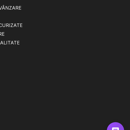
 VÂNZARE
ECURIZATE
RE
IALITATE