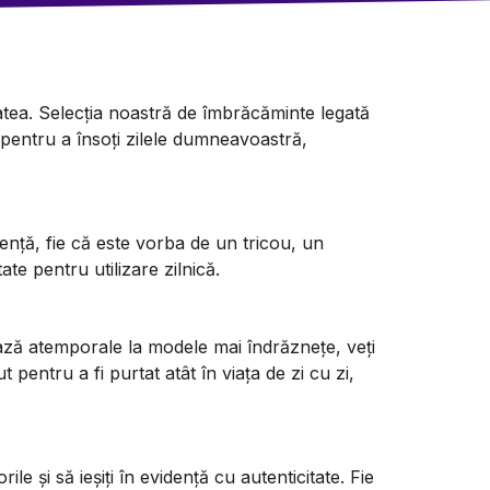
tatea. Selecția noastră de îmbrăcăminte legată
 pentru a însoți zilele dumneavoastră,
stență, fie că este vorba de un tricou, un
te pentru utilizare zilnică.
bază atemporale la modele mai îndrăznețe, veți
entru a fi purtat atât în viața de zi cu zi,
 și să ieșiți în evidență cu autenticitate. Fie