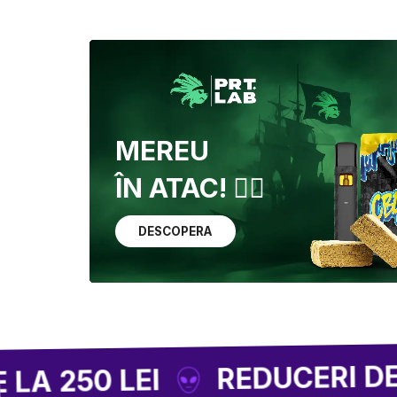
MEREU
ÎN ATAC! 🏴‍☠️
DESCOPERA
REDUCERI DE PÂNĂ L
0 LEI