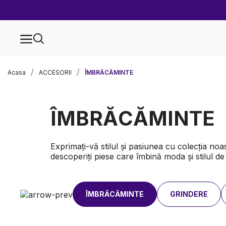
Acasa
ACCESORII
ÎMBRĂCĂMINTE
ÎMBRĂCĂMINTE
Exprimați-vă stilul și pasiunea cu colecția no
descoperiți piese care îmbină moda și stilul de 
ÎMBRĂCĂMINTE
GRINDERE