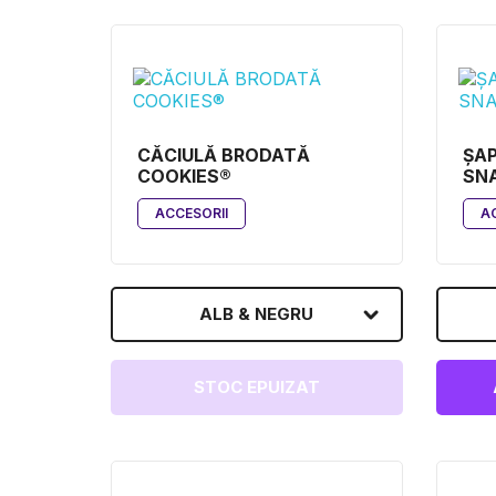
CĂCIULĂ BRODATĂ
ȘAP
COOKIES®
SN
ACCESORII
A
ALB & NEGRU
STOC EPUIZAT