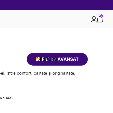
0
FILTRU AVANSAT
pei
. Între confort, calitate și originalitate,