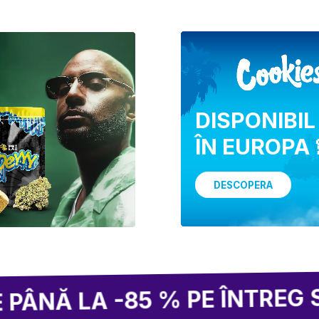
DISPONIBIL
ÎN EUROPA 
DESCOPERA
A -85 % PE ÎNTREG SITE-U