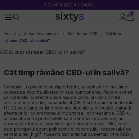
2 CUMPĂRATE = 1 CADOU
0
100% legal în Europa
Acasa
Articolele noastre ⚡
Stiri despre CBD
Cât timp
rămâne CBD-ul în salivă?
Cât timp rămâne CBD-ul în salivă?
Canabisul, o plantă cu multiple fațete, a captivat de mult timp
societatea datorită diverselor sale componente, fiecare având
caracteristici și efecte unice asupra corpului uman. Dintre
aceste componente, canabidiolul (CBD) și tetrahidrocanabinolul
(THC) se disting ca fiind cele mai studiate și discutate, datorită
efectelor lor contrastante și importanței lor crescânde. CBD-ul,
cunoscut pentru potențialele sale beneficii terapeutice, nu
provoacă efecte psihoactive, spre deosebire de THC, care
este principalul agent psihoactiv al canabisului, responsabil de
senzația de „high". Această distincție fundamentală între CBD și