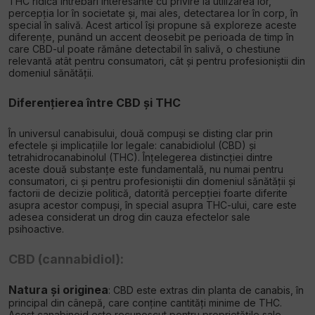
THC ridică întrebări interesante cu privire la utilizarea lor,
percepția lor în societate și, mai ales, detectarea lor în corp, în
special în salivă. Acest articol își propune să exploreze aceste
diferențe, punând un accent deosebit pe perioada de timp în
care CBD-ul poate rămâne detectabil în salivă, o chestiune
relevantă atât pentru consumatori, cât și pentru profesioniștii din
domeniul sănătății.
Diferențierea între CBD și THC
În universul canabisului, două compuși se disting clar prin
efectele și implicațiile lor legale: canabidiolul (CBD) și
tetrahidrocanabinolul (THC). Înțelegerea distincției dintre
aceste două substanțe este fundamentală, nu numai pentru
consumatori, ci și pentru profesioniștii din domeniul sănătății și
factorii de decizie politică, datorită percepției foarte diferite
asupra acestor compuși, în special asupra THC-ului, care este
adesea considerat un drog din cauza efectelor sale
psihoactive.
CBD (cannabidiol):
Natura și originea
: CBD este extras din planta de canabis, în
principal din cânepă, care conține cantități minime de THC.
Acest canabinoid este recunoscut pentru proprietățile sale