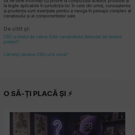
să fie bine informați cu privire la compoziția acestor produse și
la legile aplicabile în jurisdicția lor. În cele din urmă, cunoașterea
și prudența sunt esențiale pentru a naviga în peisajul complex al
canabisului și al componentelor sale.
De citit și:
CBD și testul de salivă: Este canabidiolul detectat de testele
poliției?
Cât timp rămâne CBD-ul în urină?
O SĂ-ȚI PLACĂ ȘI ⚡