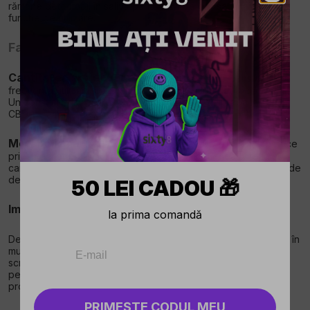
rămâne detectabil în salivă până la 24 de ore sau mai mult, în
funcție de utilizare.
Factori care influențează detectarea
Cantitatea și frecvența
: Cantitatea de CBD consumată și
frecvența utilizării joacă un rol crucial în durata detectării sale.
Un consum ridicat și regulat poate prelungi perioada în care
CBD-ul rămâne detectabil.
Metabolismul individual
: Diferențele individuale în ceea ce
privește metabolismul pot influența, de asemenea, viteza cu
care CBD-ul este eliminat din organism și, prin urmare, durata de
detectare a acestuia în salivă.
50 LEI CADOU 🎁
Implicații practice și legale
la prima comandă
Deși CBD-ul este acceptat din punct de vedere legal și social în
multe regiuni, posibilitatea detectării sale în testele de
screening, în special în salivă, poate avea implicații pentru
persoanele supuse controalelor regulate, cum ar fi șoferii
profesioniști sau angajații din anumite industrii.
PRIMEȘTE CODUL MEU