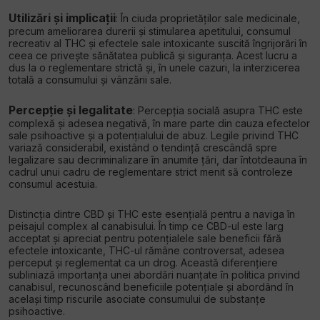
Utilizări și implicații
: În ciuda proprietăților sale medicinale,
precum ameliorarea durerii și stimularea apetitului, consumul
recreativ al THC și efectele sale intoxicante suscită îngrijorări în
ceea ce privește sănătatea publică și siguranța. Acest lucru a
dus la o reglementare strictă și, în unele cazuri, la interzicerea
totală a consumului și vânzării sale.
Percepție și legalitate
: Percepția socială asupra THC este
complexă și adesea negativă, în mare parte din cauza efectelor
sale psihoactive și a potențialului de abuz. Legile privind THC
variază considerabil, existând o tendință crescândă spre
legalizare sau decriminalizare în anumite țări, dar întotdeauna în
cadrul unui cadru de reglementare strict menit să controleze
consumul acestuia.
Distincția dintre CBD și THC este esențială pentru a naviga în
peisajul complex al canabisului. În timp ce CBD-ul este larg
acceptat și apreciat pentru potențialele sale beneficii fără
efectele intoxicante, THC-ul rămâne controversat, adesea
perceput și reglementat ca un drog. Această diferențiere
subliniază importanța unei abordări nuanțate în politica privind
canabisul, recunoscând beneficiile potențiale și abordând în
același timp riscurile asociate consumului de substanțe
psihoactive.