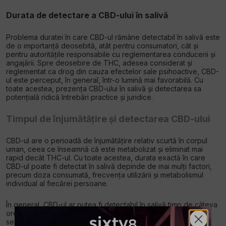
Durata de detectare a CBD-ului în salivă
Problema duratei în care CBD-ul rămâne detectabil în salivă este
de o importanță deosebită, atât pentru consumatori, cât și
pentru autoritățile responsabile cu reglementarea conducerii și
angajării. Spre deosebire de THC, adesea considerat și
reglementat ca drog din cauza efectelor sale psihoactive, CBD-
ul este perceput, în general, într-o lumină mai favorabilă. Cu
toate acestea, prezența CBD-ului în salivă și detectarea sa
potențială ridică întrebări practice și juridice.
Timpul de înjumătățire și detectarea CBD-ului
CBD-ul are o perioadă de înjumătățire relativ scurtă în corpul
uman, ceea ce înseamnă că este metabolizat și eliminat mai
rapid decât THC-ul. Cu toate acestea, durata exactă în care
CBD-ul poate fi detectat în salivă depinde de mai mulți factori,
precum doza consumată, frecvența utilizării și metabolismul
individual al fiecărei persoane.
În general, CBD-ul ar putea fi detectabil în salivă timp de câteva
ore după consum. Această fereastră de detectare este
semnificativ mai scurtă decât cea a THC-ului, care poate