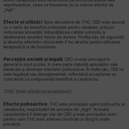
nepsihoactive, ceea ce înseamnă că nu induce efectul de
„high".
Efecte și utilizări
: Spre deosebire de THC, CBD este asociat
cu o serie de beneficii potențiale pentru sănătate, precum
reducerea anxietății, îmbunătățirea calității somnului și
ameliorarea anumitor forme de durere. Profilul său de siguranță
și absența efectelor intoxicante îl fac atractiv pentru utilizarea
terapeutică și de bunăstare.
Percepția socială și legală
: CBD-ul este perceput în
general în mod pozitiv, în mare parte datorită aplicațiilor sale
medicale și absenței efectelor psihoactive. În multe țări, CBD-ul
este legalizat sau dereglementat, reflectând acceptarea sa
crescândă ca componentă benefică a canabisului.
THC (tetrahidrocanabinol):
Efecte psihoactive
: THC este principalul agent psihoactiv al
canabisului, responsabil de senzația de „high". Această
caracteristică îl distinge clar de CBD și este principalul motiv
pentru care THC este adesea clasificat ca drog în multe
jurisdicții.