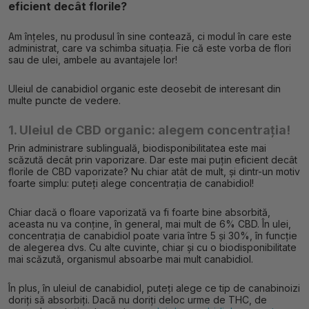
eficient decât florile?
Am înțeles, nu produsul în sine contează, ci modul în care este
administrat, care va schimba situația. Fie că este vorba de flori
sau de ulei, ambele au avantajele lor!
Uleiul de canabidiol organic este deosebit de interesant din
multe puncte de vedere.
1. Uleiul de CBD organic: alegem concentrația!
Prin administrare sublinguală, biodisponibilitatea este mai
scăzută decât prin vaporizare. Dar este mai puțin eficient decât
florile de CBD vaporizate? Nu chiar atât de mult, și dintr-un motiv
foarte simplu: puteți alege concentrația de canabidiol!
Chiar dacă o floare vaporizată va fi foarte bine absorbită,
aceasta nu va conține, în general, mai mult de 6% CBD. În ulei,
concentrația de canabidiol poate varia între 5 și 30%, în funcție
de alegerea dvs. Cu alte cuvinte, chiar și cu o biodisponibilitate
mai scăzută, organismul absoarbe mai mult canabidiol.
În plus, în uleiul de canabidiol, puteți alege ce tip de canabinoizi
doriți să absorbiți. Dacă nu doriți deloc urme de THC, de