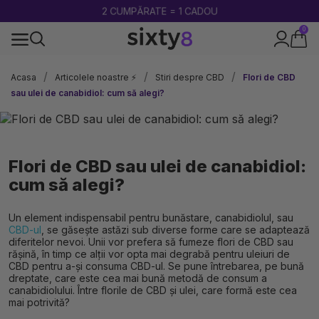
2 CUMPĂRATE = 1 CADOU
0
100% legal în Europa
Acasa
Articolele noastre ⚡
Stiri despre CBD
Flori de CBD
sau ulei de canabidiol: cum să alegi?
Flori de CBD sau ulei de canabidiol:
cum să alegi?
Un element indispensabil pentru bunăstare, canabidiolul, sau
CBD-ul
, se găsește astăzi sub diverse forme care se adaptează
diferitelor nevoi. Unii vor prefera să fumeze flori de CBD sau
rășină, în timp ce alții vor opta mai degrabă pentru uleiuri de
CBD pentru a-și consuma CBD-ul. Se pune întrebarea, pe bună
dreptate, care este cea mai bună metodă de consum a
canabidiolului. Între florile de CBD și ulei, care formă este cea
mai potrivită?