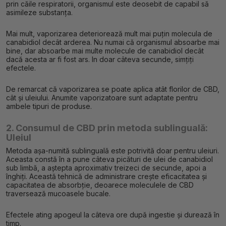
prin căile respiratorii, organismul este deosebit de capabil să
asimileze substanța.
Mai mult, vaporizarea deteriorează mult mai puțin molecula de
canabidiol decât arderea. Nu numai că organismul absoarbe mai
bine, dar absoarbe mai multe molecule de canabidiol decât
dacă acesta ar fi fost ars. In doar câteva secunde, simțiți
efectele.
De remarcat că vaporizarea se poate aplica atât florilor de CBD,
cât și uleiului. Anumite vaporizatoare sunt adaptate pentru
ambele tipuri de produse.
2. Consumul de CBD prin metoda sublinguală:
Uleiul
Metoda așa-numită sublinguală este potrivită doar pentru uleiuri.
Aceasta constă în a pune câteva picături de ulei de canabidiol
sub limbă, a aștepta aproximativ treizeci de secunde, apoi a
înghiți. Această tehnică de administrare crește eficacitatea și
capacitatea de absorbție, deoarece moleculele de CBD
traversează mucoasele bucale.
Efectele ating apogeul la câteva ore după ingestie și durează în
timp.