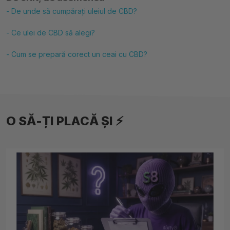
- De unde să cumpărați uleiul de CBD?
- Ce ulei de CBD să alegi?
- Cum se prepară corect un ceai cu CBD?
O SĂ-ȚI PLACĂ ȘI ⚡