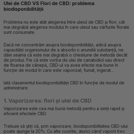
Ulei de CBD VS Flori de CBD: problema
biodisponibilității
Problema nu este atât alegerea între uleiul de CBD și flori, cât
mai degrabă alegerea modului în care uleiul sau vârfurile florale
sunt consumate.
Dacă ne concentrăm asupra biodisponibilității, adică asupra
capacității organismului de a absorbi o anumită substanță, ne
dăm seama că este mai degrabă o chestiune de metodă decât
de produs. Fie că este vorba de ulei de canabidiol sau direct
de floarea de cânepă, CBD-ul va avea efecte mai bune în
funcție de modul în care este vaporizat, fumat, ingerat…
Iată clasamentul biodisponibilității CBD în funcție de modul de
administrare:
1. Vaporizarea: flori și ulei de CBD
Vaporizarea este cea mai bună metodă pentru a simți rapid și
eficient efectele CBD.
Trebuie să știți că, prin vaporizare, biodisponibilitatea CBD-ului
poate ajunge la 20%. Cu alte cuvinte, atunci când vaporii trec