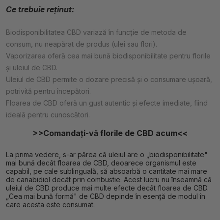
Ce trebuie reținut:
Biodisponibilitatea CBD variază în funcție de metoda de
consum, nu neapărat de produs (ulei sau flori).
Vaporizarea oferă cea mai bună biodisponibilitate pentru florile
și uleiul de CBD.
Uleiul de CBD permite o dozare precisă și o consumare ușoară,
potrivită pentru începători.
Floarea de CBD oferă un gust autentic și efecte imediate, fiind
ideală pentru cunoscători.
>>Comandați-vă florile de CBD acum<<
La prima vedere, s-ar părea că uleiul are o „biodisponibilitate"
mai bună decât floarea de CBD, deoarece organismul este
capabil, pe cale sublinguală, să absoarbă o cantitate mai mare
de canabidiol decât prin combustie. Acest lucru nu înseamnă că
uleiul de CBD produce mai multe efecte decât floarea de CBD.
„Cea mai bună formă" de CBD depinde în esență de modul în
care acesta este consumat.