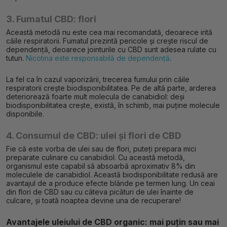
3. Fumatul CBD: flori
Această metodă nu este cea mai recomandată, deoarece irită
căile respiratorii. Fumatul prezintă pericole și crește riscul de
dependență, deoarece jointurile cu CBD sunt adesea rulate cu
tutun.
Nicotina este responsabilă de dependență
.
La fel ca în cazul vaporizării, trecerea fumului prin căile
respiratorii crește biodisponibilitatea. Pe de altă parte, arderea
deteriorează foarte mult molecula de canabidiol: deși
biodisponibilitatea crește, există, în schimb, mai puține molecule
disponibile.
4. Consumul de CBD: ulei și flori de CBD
Fie că este vorba de ulei sau de flori, puteți prepara mici
preparate culinare cu canabidiol. Cu această metodă,
organismul este capabil să absoarbă aproximativ 8% din
moleculele de canabidiol. Această biodisponibilitate redusă are
avantajul de a produce efecte blânde pe termen lung. Un ceai
din flori de CBD sau cu câteva picături de ulei înainte de
culcare, și toată noaptea devine una de recuperare!
Avantajele uleiului de CBD organic: mai puțin sau mai