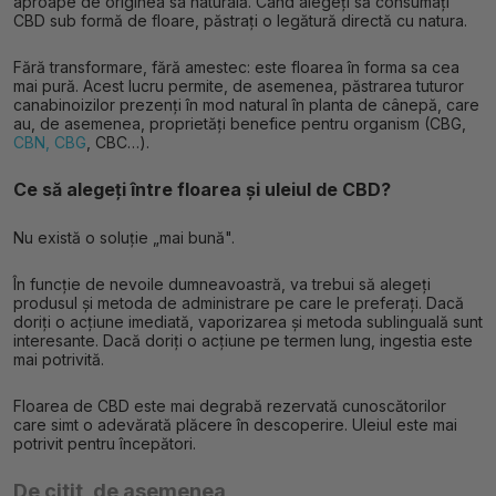
aproape de originea sa naturală. Când alegeți să consumați
CBD sub formă de floare, păstrați o legătură directă cu natura.
Fără transformare, fără amestec: este floarea în forma sa cea
mai pură. Acest lucru permite, de asemenea, păstrarea tuturor
canabinoizilor prezenți în mod natural în planta de cânepă, care
au, de asemenea, proprietăți benefice pentru organism (CBG,
CBN, CBG
, CBC…).
Ce să alegeți între floarea și uleiul de CBD?
Nu există o soluție „mai bună".
În funcție de nevoile dumneavoastră, va trebui să alegeți
produsul și metoda de administrare pe care le preferați. Dacă
doriți o acțiune imediată, vaporizarea și metoda sublinguală sunt
interesante. Dacă doriți o acțiune pe termen lung, ingestia este
mai potrivită.
Floarea de CBD este mai degrabă rezervată cunoscătorilor
care simt o adevărată plăcere în descoperire. Uleiul este mai
potrivit pentru începători.
De citit, de asemenea