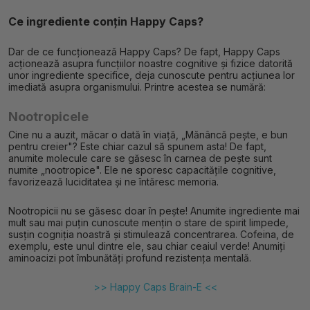
Ce ingrediente conțin Happy Caps?
Dar de ce funcționează Happy Caps? De fapt, Happy Caps
acționează asupra funcțiilor noastre cognitive și fizice datorită
unor ingrediente specifice, deja cunoscute pentru acțiunea lor
imediată asupra organismului. Printre acestea se numără:
Nootropicele
Cine nu a auzit, măcar o dată în viață, „Mănâncă pește, e bun
pentru creier"? Este chiar cazul să spunem asta! De fapt,
anumite molecule care se găsesc în carnea de pește sunt
numite „nootropice". Ele ne sporesc capacitățile cognitive,
favorizează luciditatea și ne întăresc memoria.
Nootropicii nu se găsesc doar în pește! Anumite ingrediente mai
mult sau mai puțin cunoscute mențin o stare de spirit limpede,
susțin cogniția noastră și stimulează concentrarea. Cofeina, de
exemplu, este unul dintre ele, sau chiar ceaiul verde! Anumiți
aminoacizi pot îmbunătăți profund rezistența mentală.
>> Happy Caps Brain-E <<