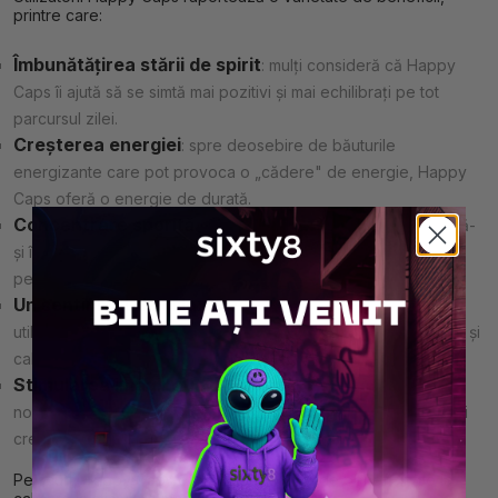
printre care:
Îmbunătățirea stării de spirit
: mulți consideră că Happy
Caps îi ajută să se simtă mai pozitivi și mai echilibrați pe tot
parcursul zilei.
Creșterea energiei
: spre deosebire de băuturile
energizante care pot provoca o „cădere" de energie, Happy
Caps oferă o energie de durată.
Concentrare sporită
: este ideal pentru cei care doresc să-
și îmbunătățească productivitatea sau concentrarea pe
perioade lungi de timp.
Un sentiment de relaxare
: Deși pot crește energia, mulți
utilizatori raportează, de asemenea, un sentiment de relaxare și
calm după ce au luat un Happy Cap.
Stimularea imaginației
: unele Happy Caps conțin
nootropice deosebit de eficiente pentru a genera motivație și
creativitate.
Pe scurt, Happy Caps oferă o multitudine de beneficii, de la