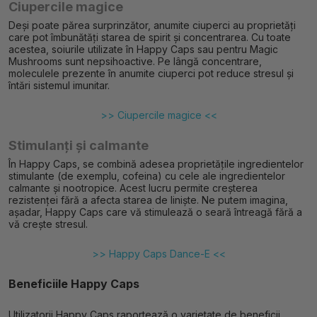
Ciupercile magice
Deși poate părea surprinzător, anumite ciuperci au proprietăți
care pot îmbunătăți starea de spirit și concentrarea. Cu toate
acestea, soiurile utilizate în Happy Caps sau pentru Magic
Mushrooms sunt nepsihoactive. Pe lângă concentrare,
moleculele prezente în anumite ciuperci pot reduce stresul și
întări sistemul imunitar.
>> Ciupercile magice <<
Stimulanți și calmante
În Happy Caps, se combină adesea proprietățile ingredientelor
stimulante (de exemplu, cofeina) cu cele ale ingredientelor
calmante și nootropice. Acest lucru permite creșterea
rezistenței fără a afecta starea de liniște. Ne putem imagina,
așadar, Happy Caps care vă stimulează o seară întreagă fără a
vă crește stresul.
>> Happy Caps Dance-E <<
Beneficiile Happy Caps
Utilizatorii Happy Caps raportează o varietate de beneficii,