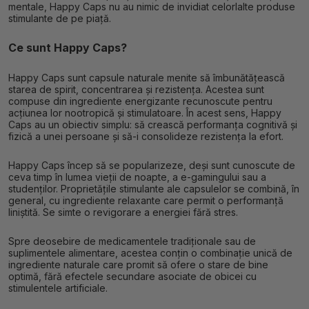
mentale, Happy Caps nu au nimic de invidiat celorlalte produse
stimulante de pe piață.
Ce sunt Happy Caps?
Happy Caps sunt capsule naturale menite să îmbunătățească
starea de spirit, concentrarea și rezistența. Acestea sunt
compuse din ingrediente energizante recunoscute pentru
acțiunea lor nootropică și stimulatoare. În acest sens, Happy
Caps au un obiectiv simplu: să crească performanța cognitivă și
fizică a unei persoane și să-i consolideze rezistența la efort.
Happy Caps încep să se popularizeze, deși sunt cunoscute de
ceva timp în lumea vieții de noapte, a e-gamingului sau a
studenților. Proprietățile stimulante ale capsulelor se combină, în
general, cu ingrediente relaxante care permit o performanță
liniștită. Se simte o revigorare a energiei fără stres.
Spre deosebire de medicamentele tradiționale sau de
suplimentele alimentare, acestea conțin o combinație unică de
ingrediente naturale care promit să ofere o stare de bine
optimă, fără efectele secundare asociate de obicei cu
stimulentele artificiale.