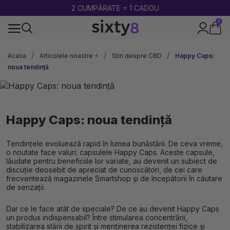
2 CUMPĂRATE = 1 CADOU
0
100% legal în Europa
Acasa
Articolele noastre ⚡
Stiri despre CBD
Happy Caps:
noua tendință
Happy Caps: noua tendință
Tendințele evoluează rapid în lumea bunăstării. De ceva vreme,
o noutate face valuri: capsulele Happy Caps. Aceste capsule,
lăudate pentru beneficiile lor variate, au devenit un subiect de
discuție deosebit de apreciat de cunoscători, de cei care
frecventează magazinele Smartshop și de începătorii în căutare
de senzații.
Dar ce le face atât de speciale? De ce au devenit Happy Caps
un produs indispensabil? Între stimularea concentrării,
stabilizarea stării de spirit și menținerea rezistenței fizice și