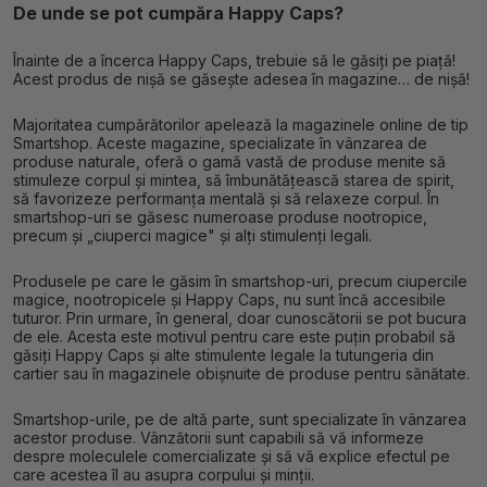
De unde se pot cumpăra Happy Caps?
Înainte de a încerca Happy Caps, trebuie să le găsiți pe piață!
Acest produs de nișă se găsește adesea în magazine… de nișă!
Majoritatea cumpărătorilor apelează la magazinele online de tip
Smartshop. Aceste magazine, specializate în vânzarea de
produse naturale, oferă o gamă vastă de produse menite să
stimuleze corpul și mintea, să îmbunătățească starea de spirit,
să favorizeze performanța mentală și să relaxeze corpul. În
smartshop-uri se găsesc numeroase produse nootropice,
precum și „ciuperci magice" și alți stimulenți legali.
Produsele pe care le găsim în smartshop-uri, precum ciupercile
magice, nootropicele și Happy Caps, nu sunt încă accesibile
tuturor. Prin urmare, în general, doar cunoscătorii se pot bucura
de ele. Acesta este motivul pentru care este puțin probabil să
găsiți Happy Caps și alte stimulente legale la tutungeria din
cartier sau în magazinele obișnuite de produse pentru sănătate.
Smartshop-urile, pe de altă parte, sunt specializate în vânzarea
acestor produse. Vânzătorii sunt capabili să vă informeze
despre moleculele comercializate și să vă explice efectul pe
care acestea îl au asupra corpului și minții.