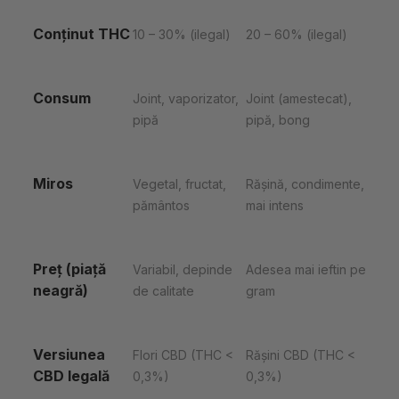
Conținut THC
10 – 30% (ilegal)
20 – 60% (ilegal)
Consum
Joint, vaporizator,
Joint (amestecat),
pipă
pipă, bong
Miros
Vegetal, fructat,
Rășină, condimente,
pământos
mai intens
Preț (piață
Variabil, depinde
Adesea mai ieftin pe
neagră)
de calitate
gram
Versiunea
Flori CBD (THC <
Rășini CBD (THC <
CBD legală
0,3%)
0,3%)