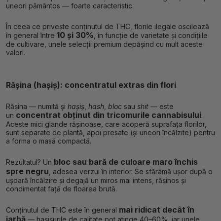
uneori pământos — foarte caracteristic.
În ceea ce privește conținutul de THC, florile ilegale oscilează
10 și 30%
în general între
, în funcție de varietate și condițiile
de cultivare, unele selecții premium depășind cu mult aceste
valori.
Rășina (hașiș): concentratul extras din flori
Rășina — numită și
hașiș
,
hash
,
bloc
sau
shit
— este
concentrat obținut din tricomurile cannabisului
un
.
Aceste mici glande rășinoase, care acoperă suprafața florilor,
sunt separate de plantă, apoi presate (și uneori încălzite) pentru
a forma o masă compactă.
bloc sau bară de culoare maro închis
Rezultatul? Un
spre negru
, adesea verzui în interior. Se sfărâmă ușor după o
ușoară încălzire și degajă un miros mai intens, rășinos și
condimentat față de floarea brută.
mai ridicat decât în
Conținutul de THC este în general
iarbă
— hașișurile de calitate pot atinge 40–60%, iar unele