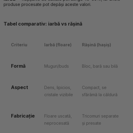
produse procesate pot depăși aceste valori.
Tabel comparativ: iarbă vs rășină
Criteriu
Iarbă (floare)
Rășină (hașiș)
Formă
Muguri/buds
Bloc, bară sau bilă
Aspect
Dens, lipicios,
Compact, se
cristale vizibile
sfărâmă la căldură
Fabricație
Floare uscată,
Tricomuri separate
neprocesată
și presate