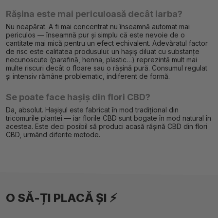
Rășina este mai periculoasă decât iarba?
Nu neapărat. A fi mai concentrat nu înseamnă automat mai
periculos — înseamnă pur și simplu că este nevoie de o
cantitate mai mică pentru un efect echivalent. Adevăratul factor
de risc este calitatea produsului: un hașiș diluat cu substanțe
necunoscute (parafină, henna, plastic…) reprezintă mult mai
multe riscuri decât o floare sau o rășină pură. Consumul regulat
și intensiv rămâne problematic, indiferent de formă.
Se poate face hașiș din flori CBD?
Da, absolut. Hașișul este fabricat în mod tradițional din
tricomurile plantei — iar florile CBD sunt bogate în mod natural în
acestea. Este deci posibil să produci acasă rășină CBD din flori
CBD, urmând diferite metode.
O SĂ-ȚI PLACĂ ȘI ⚡