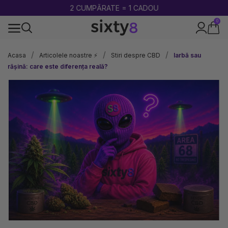
2 CUMPĂRATE = 1 CADOU
0
100% legal în Europa
Acasa
Articolele noastre ⚡
Stiri despre CBD
Iarbă sau
rășină: care este diferența reală?