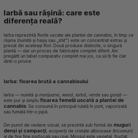
Iarbă sau rășină: care este
diferența reală?
Iarba reprezintă florile uscate ale plantei de cannabis, în timp ce
rășina (numită și hașiș sau „shit") este un concentrat extras și
presat din aceleași flori. Două produse distincte, o singură
plantă — dar un proces de fabricație complet diferit. Am
pregătit un tabel comparativ complet mai jos, ca să îți fie clar
dintr-o privire.
Iarba: floarea brută a cannabisului
Iarba — numită și
marijuana
,
weed
,
iarbă
,
verde
sau
ganjă
—
floarea femelă uscată a plantei de
este pur și simplu
cannabis
. Se consumă în principal rulată în joint, vaporizată
sau fumată într-o pipă.
muguri
Din punct de vedere vizual, se prezintă sub formă de
denși și compacți
, acoperiți de cristale albicioase (tricomuri)
și de fire fine portocalii sau roșii. Mirosul este vegetal, fructat,