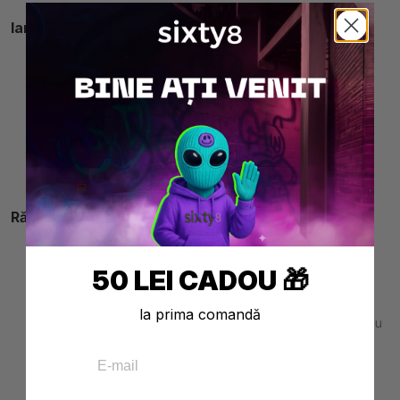
Iarba:
Aspect de mugure floral, dens și lipicios la atingere
Acoperit de tricomuri strălucitoare (cristale mici) și pistile
colorate
Miros vegetal și fructat, uneori cu note de pin, citrice sau
pământ
Rășina:
Bloc compact și omogen, maro-negru la exterior, verzui în
50 LEI CADOU 🎁
interior
Se sfărâmă ușor când o încălzești ușor între degete
la prima comandă
Miros mai greu și rășinos, cu note de condimente, piele sau
pădure