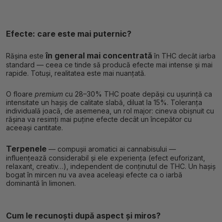
Efecte: care este mai puternic?
în general mai concentrată
Rășina este
în THC decât iarba
standard — ceea ce tinde să producă efecte mai intense și mai
rapide. Totuși, realitatea este mai nuanțată.
O floare
premium
cu 28–30% THC poate depăși cu ușurință ca
intensitate un hașiș de calitate slabă, diluat la 15%. Toleranța
individuală joacă, de asemenea, un rol major: cineva obișnuit cu
rășina va resimți mai puține efecte decât un începător cu
aceeași cantitate.
Terpenele
— compușii aromatici ai cannabisului —
influențează considerabil și ele experiența (efect euforizant,
relaxant, creativ…), independent de conținutul de THC. Un hașiș
bogat în mircen nu va avea aceleași efecte ca o iarbă
dominantă în limonen.
Cum le recunoști după aspect și miros?