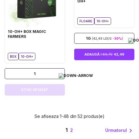
OH+
FLOARE
10-OH+
10-OH+ BOX MAGIC
FARMERS
1G
(42,49 LEI/G
-30%
)
ADAUGĂ I
60,70
42,49
BOX
10-OH+
1
STOC EPUIZAT
Se afiseaza 1-48 din 52 produs(e)
1

Urmatorul
2