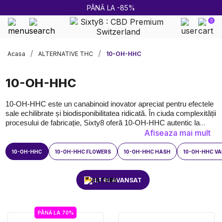
ULTIMA RUNDĂ DE REDUCERI DE VARĂ!
0
Livrare rapidă și sigură
Acasa
ALTERNATIVE THC
10-OH-HHC
10-OH-HHC
10-OH-HHC este un canabinoid inovator apreciat pentru efectele
sale echilibrate și biodisponibilitatea ridicată. În ciuda complexității
procesului de fabricație, Sixty8 oferă 10-OH-HHC autentic la
Afiseaza mai mult
prețuri competitive. Toate produsele noastre sunt testate în
laborator pentru a garanta calitatea și puritatea. Disponibile în mai
multe formate, ele se adaptează tuturor bugetelor. Livrare rapidă
10-OH-HHC
10-OH-HHC FLOWERS
10-OH-HHC HASH
10-OH-HHC VA
și serviciu clienți atent la nevoile dumneavoastră.
FILTRU AVANSAT
PÂNĂ LA 70%