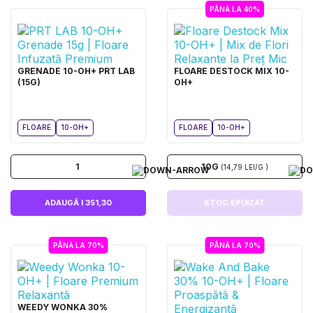
PÂNĂ LA 40%
GRENADE 10-OH+ PRT LAB
FLOARE DESTOCK MIX 10-
(15G)
OH+
FLOARE
10-OH+
FLOARE
10-OH+
1
10G
(14,79 LEI/G )
ADAUGĂ I 351,30
STOC EPUIZAT
PÂNĂ LA 70%
PÂNĂ LA 70%
WEEDY WONKA 30%