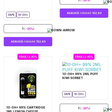
1
(
-25%
)
ADAUGĂ I
203,50
152,63
VAPE
10-OH+
1
(
-25%
)
ADAUGĂ I
203,50
152,63
PÂNĂ LA 45%
PÂNĂ LA 45%
10-OH+ 99% 2ML PUFF
KIWI SORBET
VAPE
10-OH+
10-OH+ 99% CARTRIDGE
1
(
-25%
)
1ML LEMON CHEESE