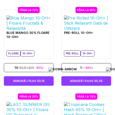
PÂNĂ LA 70%
PÂNĂ LA 45%
BLUE MANGO 30% FLOARE
PRE-ROLL 10-OH+
10-OH+
FLOARE
10-OH+
PRE-ROLL
10-OH+
1G
1
(53,13 LEI/G
-30%
)
(
-30%
)
ADAUGĂ I
75,90
53,13
ADAUGĂ I
50,50
35,35
PÂNĂ LA 20%
PÂNĂ LA 70%