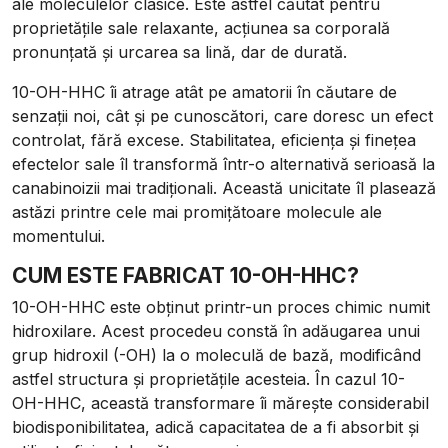
ale moleculelor clasice. Este astfel căutat pentru
proprietățile sale relaxante, acțiunea sa corporală
pronunțată și urcarea sa lină, dar de durată.
10-OH-HHC îi atrage atât pe amatorii în căutare de
senzații noi, cât și pe cunoscători, care doresc un efect
controlat, fără excese. Stabilitatea, eficiența și finețea
efectelor sale îl transformă într-o alternativă serioasă la
canabinoizii mai tradiționali. Această unicitate îl plasează
astăzi printre cele mai promițătoare molecule ale
momentului.
CUM ESTE FABRICAT 10-OH-HHC?
10-OH-HHC este obținut printr-un proces chimic numit
hidroxilare. Acest procedeu constă în adăugarea unui
grup hidroxil (-OH) la o moleculă de bază, modificând
astfel structura și proprietățile acesteia. În cazul 10-
OH-HHC, această transformare îi mărește considerabil
biodisponibilitatea, adică capacitatea de a fi absorbit și