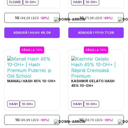
FLOARE
10-OH+
HASH
10-OH+
1G
1G
(46,06 LEI/G
-30%
)
(71,08 LEI/G
-60%
)
ADAUGĂ I
65,80
46,06
ADAUGĂ I
177,70
71,08
PÂNĂ LA 70%
PÂNĂ LA 70%
MANALI HASH 45% 10-OH+
KASHMIR GELATO HASH
45% 10-OH+
HASH
10-OH+
HASH
10-OH+
1G
1G
(45,99 LEI/G
-30%
)
(56,70 LEI/G
-30%
)