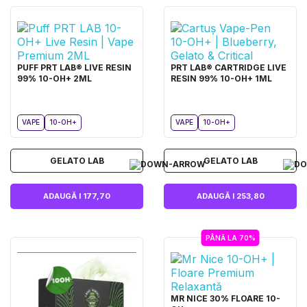
PUFF PRT LAB® LIVE RESIN
PRT LAB® CARTRIDGE LIVE
99% 10-OH+ 2ML
RESIN 99% 10-OH+ 1ML
VAPE
10-OH+
VAPE
10-OH+
GELATO LAB
GELATO LAB
ADAUGĂ I 177,70
ADAUGĂ I 253,80
PÂNĂ LA 70%
MR NICE 30% FLOARE 10-