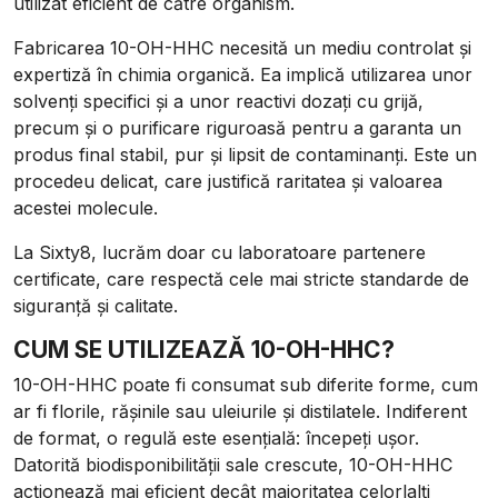
utilizat eficient de către organism.
Fabricarea 10-OH-HHC necesită un mediu controlat și
expertiză în chimia organică. Ea implică utilizarea unor
solvenți specifici și a unor reactivi dozați cu grijă,
precum și o purificare riguroasă pentru a garanta un
produs final stabil, pur și lipsit de contaminanți. Este un
procedeu delicat, care justifică raritatea și valoarea
acestei molecule.
La Sixty8, lucrăm doar cu laboratoare partenere
certificate, care respectă cele mai stricte standarde de
siguranță și calitate.
CUM SE UTILIZEAZĂ 10-OH-HHC?
10-OH-HHC poate fi consumat sub diferite forme, cum
ar fi florile, rășinile sau uleiurile și distilatele. Indiferent
de format, o regulă este esențială: începeți ușor.
Datorită biodisponibilității sale crescute, 10-OH-HHC
acționează mai eficient decât majoritatea celorlalți