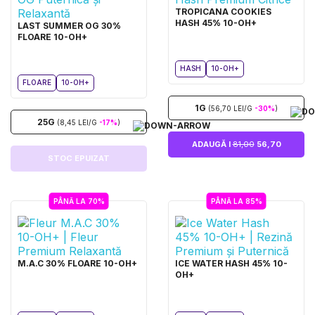
TROPICANA COOKIES
HASH 45% 10-OH+
LAST SUMMER OG 30%
FLOARE 10-OH+
HASH
10-OH+
FLOARE
10-OH+
1G
(56,70 LEI/G
-30%
)
25G
(8,45 LEI/G
-17%
)
ADAUGĂ I
81,00
56,70
STOC EPUIZAT
PÂNĂ LA 70%
PÂNĂ LA 85%
M.A.C 30% FLOARE 10-OH+
ICE WATER HASH 45% 10-
OH+