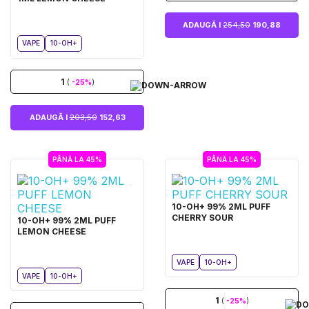
ADAUGĂ I
254,50
190,88
VAPE
10-OH+
1
(
-25%
)
ADAUGĂ I
203,50
152,63
PÂNĂ LA 45%
PÂNĂ LA 45%
10-OH+ 99% 2ML PUFF
CHERRY SOUR
10-OH+ 99% 2ML PUFF
LEMON CHEESE
VAPE
10-OH+
VAPE
10-OH+
1
(
-25%
)