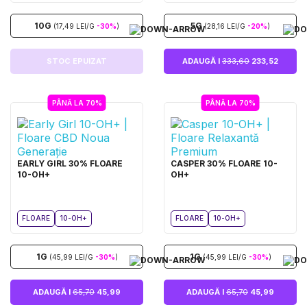
10G
5G
(17,49 LEI/G
-30%
)
(28,16 LEI/G
-20%
)
STOC EPUIZAT
ADAUGĂ I
333,60
233,52
PÂNĂ LA 70%
PÂNĂ LA 70%
EARLY GIRL 30% FLOARE
CASPER 30% FLOARE 10-
10-OH+
OH+
FLOARE
10-OH+
FLOARE
10-OH+
1G
1G
(45,99 LEI/G
-30%
)
(45,99 LEI/G
-30%
)
ADAUGĂ I
65,70
45,99
ADAUGĂ I
65,70
45,99