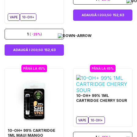
ADAUGĂ I
203,50
152,63
VAPE
10-OH+
1
(
-25%
)
ADAUGĂ I
203,50
152,63
PÂNĂ LA 45%
PÂNĂ LA 45%
10-OH+ 99% 1ML
CARTRIDGE CHERRY SOUR
VAPE
10-OH+
10-OH+ 99% CARTRIDGE
1ML MAUI MANGO