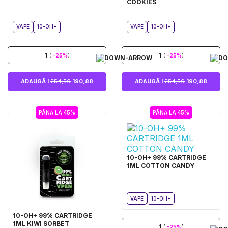
COOKIES
VAPE
10-OH+
VAPE
10-OH+
1
1
(
-25%
)
(
-25%
)
ADAUGĂ I
254,50
190,88
ADAUGĂ I
254,50
190,88
PÂNĂ LA 45%
PÂNĂ LA 45%
10-OH+ 99% CARTRIDGE
1ML COTTON CANDY
VAPE
10-OH+
10-OH+ 99% CARTRIDGE
1ML KIWI SORBET
1
(
-25%
)