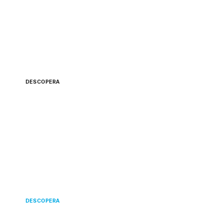
MEREU
ÎN ATAC 🏴‍☠️
DESCOPERA
DISPONIBIL
ÎN EUROPA 💫
DESCOPERA