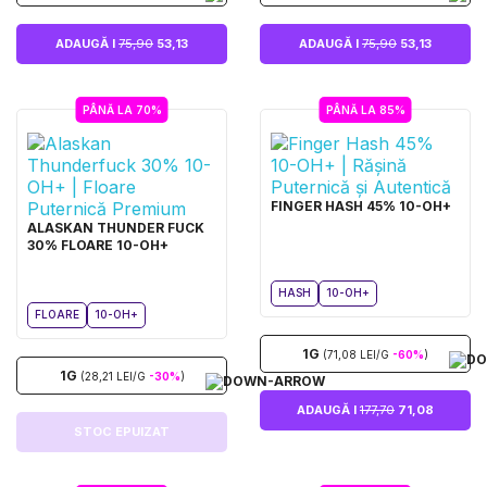
ADAUGĂ I
75,90
53,13
ADAUGĂ I
75,90
53,13
PÂNĂ LA 70%
PÂNĂ LA 85%
FINGER HASH 45% 10-OH+
ALASKAN THUNDER FUCK
30% FLOARE 10-OH+
HASH
10-OH+
FLOARE
10-OH+
1G
(71,08 LEI/G
-60%
)
1G
(28,21 LEI/G
-30%
)
ADAUGĂ I
177,70
71,08
STOC EPUIZAT