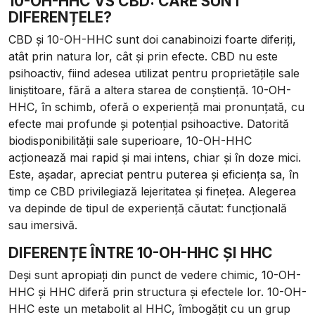
10-OH-HHC VS CBD: CARE SUNT
DIFERENȚELE?
CBD și 10-OH-HHC sunt doi canabinoizi foarte diferiți,
atât prin natura lor, cât și prin efecte. CBD nu este
psihoactiv, fiind adesea utilizat pentru proprietățile sale
liniștitoare, fără a altera starea de conștiență. 10-OH-
HHC, în schimb, oferă o experiență mai pronunțată, cu
efecte mai profunde și potențial psihoactive. Datorită
biodisponibilității sale superioare, 10-OH-HHC
acționează mai rapid și mai intens, chiar și în doze mici.
Este, așadar, apreciat pentru puterea și eficiența sa, în
timp ce CBD privilegiază lejeritatea și finețea. Alegerea
va depinde de tipul de experiență căutat: funcțională
sau imersivă.
DIFERENȚE ÎNTRE 10-OH-HHC ȘI HHC
Deși sunt apropiați din punct de vedere chimic, 10-OH-
HHC și HHC diferă prin structura și efectele lor. 10-OH-
HHC este un metabolit al HHC, îmbogățit cu un grup