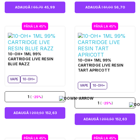
ADAUGĂ I
65,70
45,99
ADAUGĂ I
81,00
56,70
PÂNĂ LA 45%
PÂNĂ LA 45%
10-OH+ 1ML 99%
CARTRIDGE LIVE RESIN
10-OH+ 1ML 99%
BLUE RAZZ
CARTRIDGE LIVE RESIN
TART APRICOTT
VAPE
10-OH+
VAPE
10-OH+
1
(
-25%
)
1
(
-25%
)
ADAUGĂ I
203,50
152,63
ADAUGĂ I
203,50
152,63
PÂNĂ LA 45%
PÂNĂ LA 45%