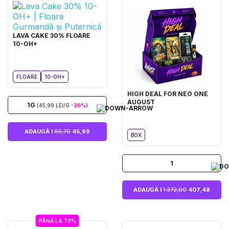
LAVA CAKE 30% FLOARE
10-OH+
FLOARE
10-OH+
HIGH DEAL FOR NEO ONE
AUGUST
1G
(45,99 LEI/G
-30%
)
ADAUGĂ I
65,70
45,99
BOX
1
ADAUGĂ I
1.372,00
407,48
PÂNĂ LA 70%