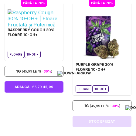
PÂNĂ LA 70%
PÂNĂ LA 70%
RASPBERRY COUGH 30%
FLOARE 10-OH+
FLOARE
10-OH+
PURPLE GRAPE 30%
FLOARE 10-OH+
1G
(45,99 LEI/G
-30%
)
ADAUGĂ I
65,70
45,99
FLOARE
10-OH+
1G
(45,99 LEI/G
-30%
)
STOC EPUIZAT