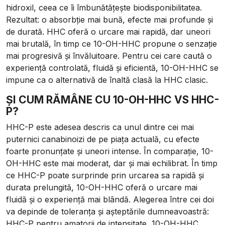
hidroxil, ceea ce îi îmbunătățește biodisponibilitatea.
Rezultat: o absorbție mai bună, efecte mai profunde și
de durată. HHC oferă o urcare mai rapidă, dar uneori
mai brutală, în timp ce 10-OH-HHC propune o senzație
mai progresivă și învăluitoare. Pentru cei care caută o
experiență controlată, fluidă și eficientă, 10-OH-HHC se
impune ca o alternativă de înaltă clasă la HHC clasic.
ȘI CUM RĂMÂNE CU 10-OH-HHC VS HHC-
P?
HHC-P este adesea descris ca unul dintre cei mai
puternici canabinoizi de pe piața actuală, cu efecte
foarte pronunțate și uneori intense. În comparație, 10-
OH-HHC este mai moderat, dar și mai echilibrat. În timp
ce HHC-P poate surprinde prin urcarea sa rapidă și
durata prelungită, 10-OH-HHC oferă o urcare mai
fluidă și o experiență mai blândă. Alegerea între cei doi
va depinde de toleranța și așteptările dumneavoastră:
HHC-P pentru amatorii de intensitate, 10-OH-HHC