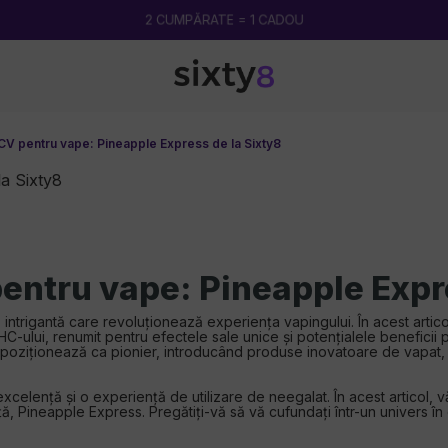
2 CUMPĂRATE = 1 CADOU
V pentru vape: Pineapple Express de la Sixty8
ntru vape: Pineapple Expre
 intrigantă care revoluționează experiența vapingului. În acest arti
HC-ului, renumit pentru efectele sale unice și potențialele beneficii
e poziționează ca pionier, introducând produse inovatoare de vapat,
celență și o experiență de utilizare de neegalat. În acest articol, 
 Pineapple Express. Pregătiți-vă să vă cufundați într-un univers în c