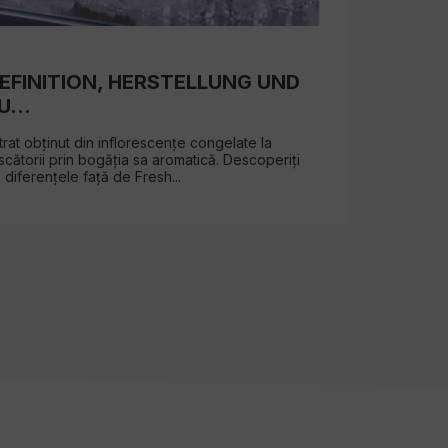
EFINITION, HERSTELLUNG UND
PLA
...
TUT
at obținut din inflorescențe congelate la
Lumân
cătorii prin bogăția sa aromatică. Descoperiți
plante
 diferențele față de Fresh...
creezi