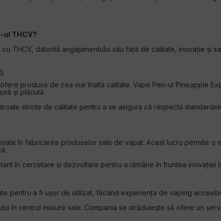
pe-ul THCV?
 cu THCV, datorită angajamentului său față de calitate, inovație și sat
ă
 ofere produse de cea mai înaltă calitate. Vape Pen-ul Pineapple Ex
ură și plăcută.
troale stricte de calitate pentru a se asigura că respectă standardel
ansate în fabricarea produselor sale de vapat. Acest lucru permite o 
că.
ant în cercetare și dezvoltare pentru a rămâne în fruntea inovației
 pentru a fi ușor de utilizat, făcând experiența de vaping accesibilă 
tului în centrul misiunii sale. Compania se străduiește să ofere un ser