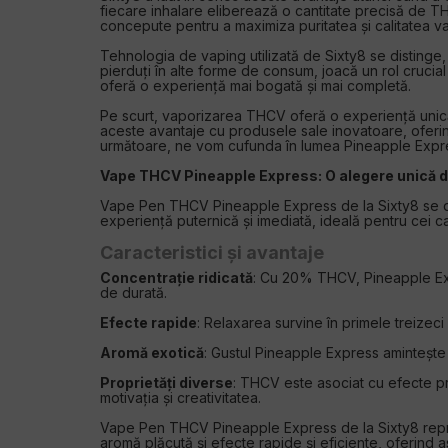
fiecare inhalare eliberează o cantitate precisă de TH
concepute pentru a maximiza puritatea și calitatea vap
Tehnologia de vaping utilizată de Sixty8 se distinge
pierduți în alte forme de consum, joacă un rol crucia
oferă o experiență mai bogată și mai completă.
Pe scurt, vaporizarea THCV oferă o experiență unică,
aceste avantaje cu produsele sale inovatoare, oferin
următoare, ne vom cufunda în lumea Pineapple Express
Vape THCV Pineapple Express: O alegere unică de
Vape Pen THCV Pineapple Express de la Sixty8 se d
experiență puternică și imediată, ideală pentru cei ca
Caracteristici și avantaje
Concentrație ridicată
: Cu 20% THCV, Pineapple Expr
de durată.
Efecte rapide
: Relaxarea survine în primele treize
Aromă exotică
: Gustul Pineapple Express amintește 
Proprietăți diverse
: THCV este asociat cu efecte pr
motivația și creativitatea.
Vape Pen THCV Pineapple Express de la Sixty8 repre
aromă plăcută și efecte rapide și eficiente, oferind