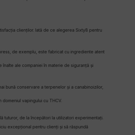
isfacția clienților. Iată de ce alegerea Sixty8 pentru
press, de exemplu, este fabricat cu ingrediente atent
e înalte ale companiei în materie de siguranță și
mai bună conservare a terpenelor și a canabinoizilor,
 în domeniul vapingului cu THCV.
tuturor, de la începători la utilizatori experimentați.
viciu excepțional pentru clienți și să răspundă