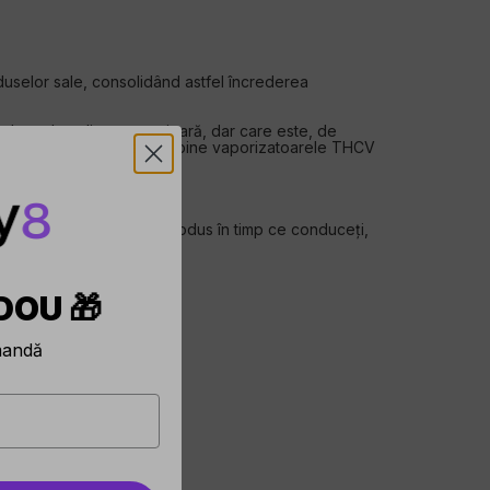
uselor sale, consolidând astfel încrederea
duse de calitate superioară, dar care este, de
ora cum să utilizați cel mai bine vaporizatoarele THCV
ă să nu utilizați acest produs în timp ce conduceți,
ite afecțiuni.
DOU 🎁
mandă