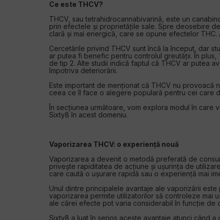
Ce este THCV?
THCV, sau tetrahidrocannabivarină, este un canabino
prin efectele și proprietățile sale. Spre deosebire
clară și mai energică, care se opune efectelor THC. 
Cercetările privind THCV sunt încă la început, dar st
ar putea fi benefic pentru controlul greutății. În pl
de tip 2. Alte studii indică faptul că THCV ar putea
împotriva deteriorării.
Este important de menționat că THCV nu provoacă neap
ceea ce îl face o alegere populară pentru cei care 
În secțiunea următoare, vom explora modul în care v
Sixty8 în acest domeniu.
Vaporizarea THCV: o experiență nouă
Vaporizarea a devenit o metodă preferată de consum 
privește rapiditatea de acțiune și ușurința de utiliz
care caută o ușurare rapidă sau o experiență mai ime
Unul dintre principalele avantaje ale vaporizării est
vaporizarea permite utilizatorilor să controleze ma
ale cărei efecte pot varia considerabil în funcție de 
Sixty8 a luat în serios aceste avantaje atunci când 