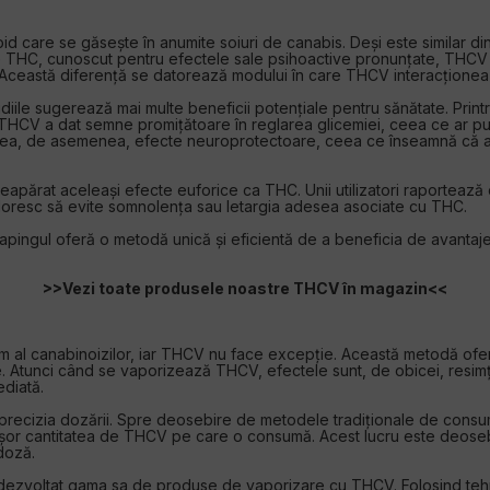
id care se găsește în anumite soiuri de canabis. Deși este similar 
 de THC, cunoscut pentru efectele sale psihoactive pronunțate, THC
Această diferență se datorează modului în care THCV interacționează
udiile sugerează mai multe beneficii potențiale pentru sănătate. Pri
us, THCV a dat semne promițătoare în reglarea glicemiei, ceea ce ar 
 avea, de asemenea, efecte neuroprotectoare, ceea ce înseamnă că ar
ărat aceleași efecte euforice ca THC. Unii utilizatori raportează o
doresc să evite somnolența sau letargia adesea asociate cu THC.
apingul oferă o metodă unică și eficientă de a beneficia de avanta
>>Vezi toate produsele noastre THCV în magazin<<
al canabinoizilor, iar THCV nu face excepție. Această metodă oferă 
are. Atunci când se vaporizează THCV, efectele sunt, de obicei, resi
diată.
e precizia dozării. Spre deosebire de metodele tradiționale de consu
i ușor cantitatea de THCV pe care o consumă. Acest lucru este deos
doză.
a dezvoltat gama sa de produse de vaporizare cu THCV. Folosind tehn