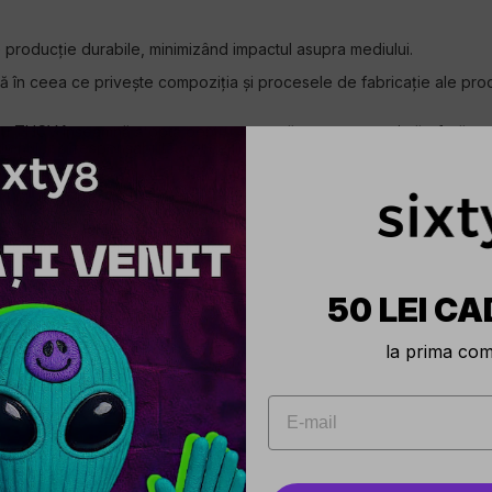
e producție durabile, minimizând impactul asupra mediului.
în ceea ce privește compoziția și procesele de fabricație ale prod
 cu THCV înseamnă a opta pentru o marcă care nu numai că oferă pro
clienților și responsabilității etice. În secțiunea următoare, vom expl
erimentați datorită concentrației sale ridicate de THCV. Se recomand
 recomandat femeilor însărcinate sau persoanelor care suferă de anum
50 LEI CA
la prima co