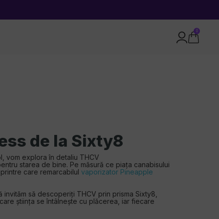
0
ss de la Sixty8
col, vom explora în detaliu THCV
 pentru starea de bine. Pe măsură ce piața canabisului
 printre care remarcabilul
vaporizator Pineapple
vă invităm să descoperiți THCV prin prisma Sixty8,
are știința se întâlnește cu plăcerea, iar fiecare