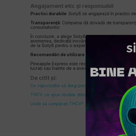
Angajament etic și responsabil
Practici durabile
: Sixty8 se angajează în practici d
Transparență
: Compania dă dovadă de transparență 
consumatorilor.
În concluzie, a alege Sixty8 pentru experiența dvs.
asemenea, dedicată inovării, siguranței, satisfacției 
de la Sixty8 pentru o experiență optimă.
Recomandări de utilizare
Pineapple Express este recomandat utilizatorilor exp
lucrați sau înainte de a avea grijă de copii. Nu este
De citit și:
Ce vaporizator să alegi pentru CBD?
THCV: ce spun studiile științifice?
Unde să cumpărați THCV?