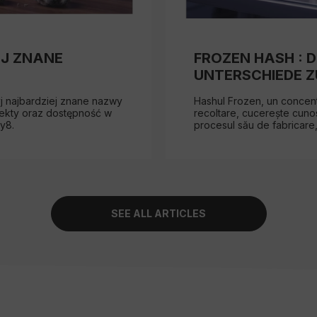
EJ ZNANE
FROZEN HASH : D
UNTERSCHIEDE ZU
yj najbardziej znane nazwy
Hashul Frozen, un concentr
fekty oraz dostępność w
recoltare, cucerește cunos
y8.
procesul său de fabricare,
SEE ALL ARTICLES