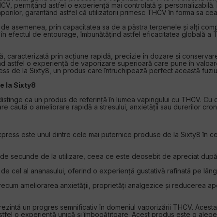
CV, permițând astfel o experiență mai controlată și personalizabilă. Î
orilor, garantând astfel că utilizatorii primesc THCV în forma sa cea
, de asemenea, prin capacitatea sa de a păstra terpenele și alți com
l în efectul de entourage, îmbunătățind astfel eficacitatea globală 
 caracterizată prin acțiune rapidă, precizie în dozare și conservare
d astfel o experiență de vaporizare superioară care pune în valoare
 de la Sixty8, un produs care întruchipează perfect această fuziune 
 la Sixty8
istinge ca un produs de referință în lumea vapingului cu THCV. Cu
re caută o ameliorare rapidă a stresului, anxietății sau durerilor cron
ess este unul dintre cele mai puternice produse de la Sixty8 în cee
ci de secunde de la utilizare, ceea ce este deosebit de apreciat dup
de cel al ananasului, oferind o experiență gustativă rafinată pe lâng
ecum ameliorarea anxietății, proprietăți analgezice și reducerea ap
zintă un progres semnificativ în domeniul vaporizării THCV. Acest
 astfel o experiență unică și îmbogățitoare. Acest produs este o al