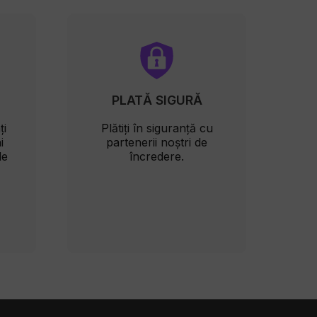
PLATĂ SIGURĂ
ți
Plătiți în siguranță cu
i
partenerii noștri de
le
încredere.