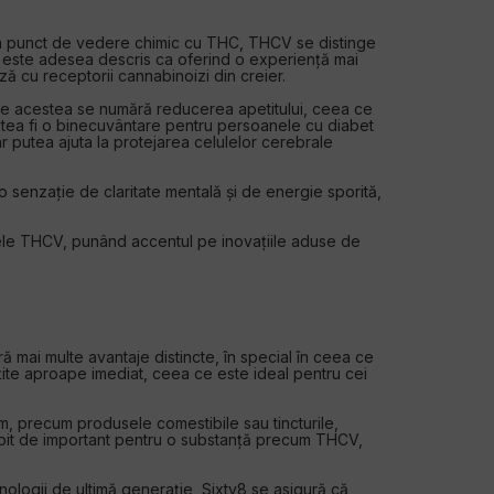
din punct de vedere chimic cu THC, THCV se distinge
V este adesea descris ca oferind o experiență mai
 cu receptorii cannabinoizi din creier.
ntre acestea se numără reducerea apetitului, ceea ce
putea fi o binecuvântare pentru persoanele cu diabet
 putea ajuta la protejarea celulelor cerebrale
 senzație de claritate mentală și de energie sporită,
jele THCV, punând accentul pe inovațiile aduse de
mai multe avantaje distincte, în special în ceea ce
mțite aproape imediat, ceea ce este ideal pentru cei
m, precum produsele comestibile sau tincturile,
ebit de important pentru o substanță precum THCV,
ologii de ultimă generație, Sixty8 se asigură că