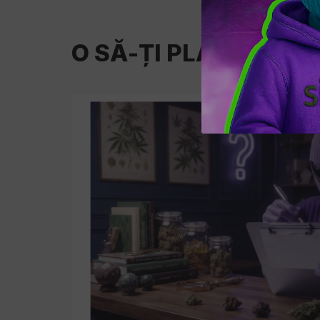
O SĂ-ȚI PLACĂ ȘI ⚡