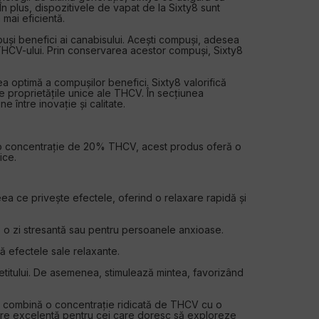
n plus, dispozitivele de vapat de la Sixty8 sunt
 mai eficientă.
puși benefici ai canabisului. Acești compuși, adesea
a THCV-ului. Prin conservarea acestor compuși, Sixty8
a optimă a compușilor benefici. Sixty8 valorifică
 proprietățile unice ale THCV. În secțiunea
între inovație și calitate.
 o concentrație de 20% THCV, acest produs oferă o
ice.
a ce privește efectele, oferind o relaxare rapidă și
ă o zi stresantă sau pentru persoanele anxioase.
ă efectele sale relaxante.
etitului. De asemenea, stimulează mintea, favorizând
a combină o concentrație ridicată de THCV cu o
egere excelentă pentru cei care doresc să exploreze