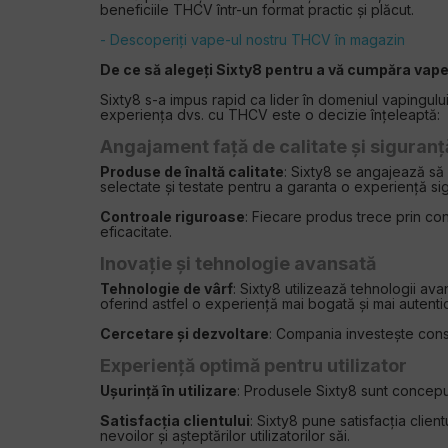
beneficiile THCV într-un format practic și plăcut.
- Descoperiți vape-ul nostru THCV în magazin
De ce să alegeți Sixty8 pentru a vă cumpăra va
Sixty8 s-a impus rapid ca lider în domeniul vapingului
experiența dvs. cu THCV este o decizie înțeleaptă:
Angajament față de calitate și siguranț
Produse de înaltă calitate
: Sixty8 se angajează să
selectate și testate pentru a garanta o experiență sig
Controale riguroase
: Fiecare produs trece prin con
eficacitate.
Inovație și tehnologie avansată
Tehnologie de vârf
: Sixty8 utilizează tehnologii av
oferind astfel o experiență mai bogată și mai autenti
Cercetare și dezvoltare
: Compania investește const
Experiență optimă pentru utilizator
Ușurință în utilizare
: Produsele Sixty8 sunt concepute
Satisfacția clientului
: Sixty8 pune satisfacția clien
nevoilor și așteptărilor utilizatorilor săi.