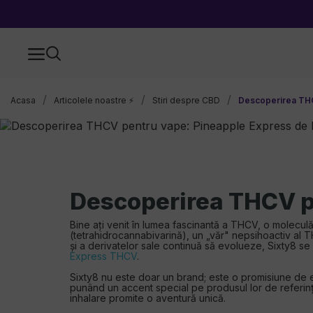
Acasa
Articolele noastre ⚡
Stiri despre CBD
Descoperirea THC
Descoperirea THCV pe
Bine ați venit în lumea fascinantă a THCV, o moleculă
(tetrahidrocannabivarină), un „văr" nepsihoactiv al T
și a derivatelor sale continuă să evolueze, Sixty8 s
Express THCV
.
Sixty8 nu este doar un brand; este o promisiune de ex
punând un accent special pe produsul lor de referință,
inhalare promite o aventură unică.