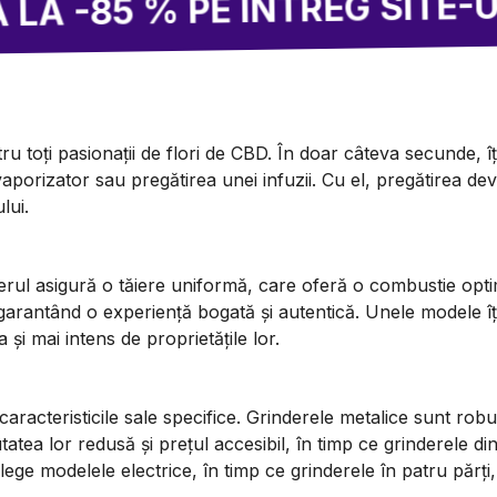
2
 % PE ÎNTREG SITE-UL!
u toți pasionații de flori de CBD. În doar câteva secunde, îț
aporizator sau pregătirea unei infuzii. Cu el, pregătirea dev
lui.
rul asigură o tăiere uniformă, care oferă o combustie opti
, garantând o experiență bogată și autentică. Unele modele î
și mai intens de proprietățile lor.
caracteristicile sale specifice. Grinderele metalice sunt robu
tatea lor redusă și prețul accesibil, în timp ce grinderele di
e modelele electrice, în timp ce grinderele în patru părți, 