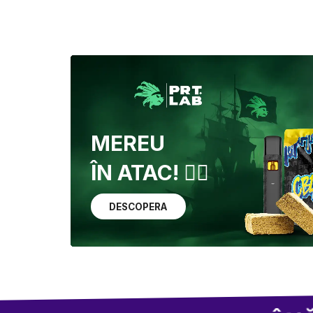
MEREU
ÎN ATAC! 🏴‍☠️
DESCOPERA