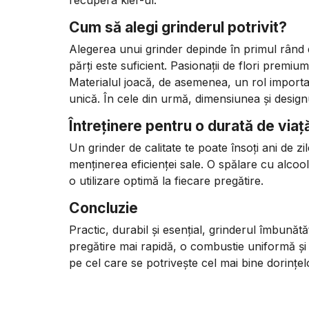
Cum să alegi grinderul potrivit?
Alegerea unui grinder depinde în primul rând 
părți este suficient. Pasionații de flori premi
Materialul joacă, de asemenea, un rol importan
unică. În cele din urmă, dimensiunea și designul 
Întreținere pentru o durată de viaț
Un grinder de calitate te poate însoți ani de z
menținerea eficienței sale. O spălare cu alcool
o utilizare optimă la fiecare pregătire.
Concluzie
Practic, durabil și esențial, grinderul îmbunăt
pregătire mai rapidă, o combustie uniformă 
pe cel care se potrivește cel mai bine dorințelo