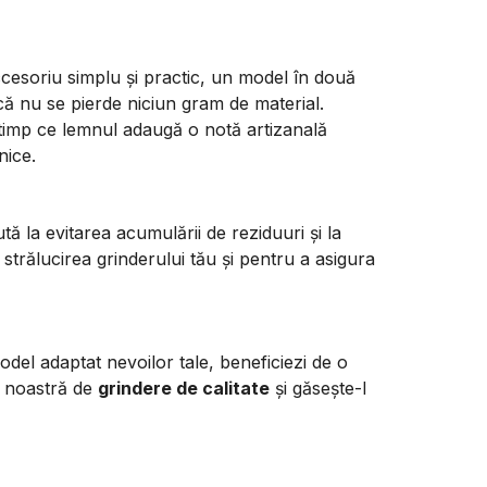
ccesoriu simplu și practic, un model în două
 că nu se pierde niciun gram de material.
n timp ce lemnul adaugă o notă artizanală
nice.
tă la evitarea acumulării de reziduuri și la
 strălucirea grinderului tău și pentru a asigura
odel adaptat nevoilor tale, beneficiezi de o
a noastră de
grindere de calitate
și găsește-l