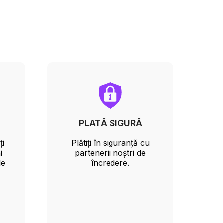
PLATĂ SIGURĂ
ți
Plătiți în siguranță cu
i
partenerii noștri de
le
încredere.