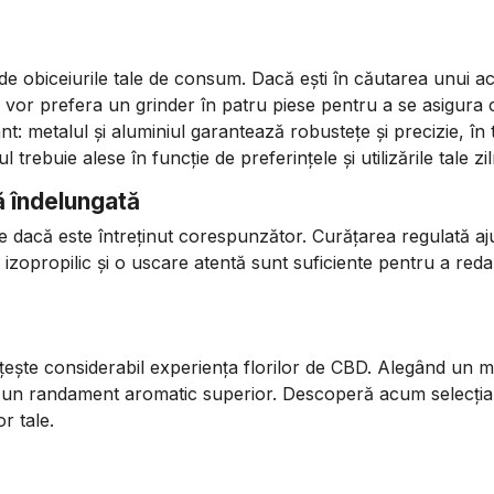
de obiceiurile tale de consum. Dacă ești în căutarea unui a
um vor prefera un grinder în patru piese pentru a se asigura
t: metalul și aluminiul garantează robustețe și precizie, î
trebuie alese în funcție de preferințele și utilizările tale zil
ă îndelungată
ile dacă este întreținut corespunzător. Curățarea regulată aju
 izopropilic și o uscare atentă sunt suficiente pentru a reda
ățește considerabil experiența florilor de CBD. Alegând un m
și un randament aromatic superior. Descoperă acum selecți
r tale.