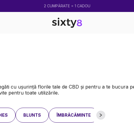
2 CUMPĂRATE = 1 CADOU
egăti cu ușurință florile tale de CBD și pentru a te bucura 
te pentru toate utilizările.
IES
BLUNTS
ÎMBRĂCĂMINTE