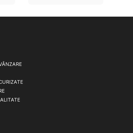
 VÂNZARE
ECURIZATE
RE
IALITATE