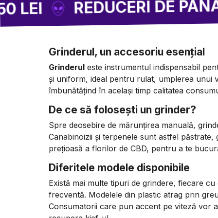
REDUCERI DE PÂNĂ LA -85
Grinderul, un accesoriu esențial
Grinderul
este instrumentul indispensabil pentr
și uniform, ideal pentru rulat, umplerea unui v
îmbunătățind în același timp calitatea consumu
De ce să folosești un grinder?
Spre deosebire de mărunțirea manuală, grinde
Canabinoizii și terpenele sunt astfel păstrate
prețioasă a florilor de CBD, pentru a te bucura 
Diferitele modele disponibile
Există mai multe tipuri de grindere, fiecare cu 
frecventă. Modelele din plastic atrag prin greu
Consumatorii care pun accent pe viteză vor aleg
recupera kief-ul.