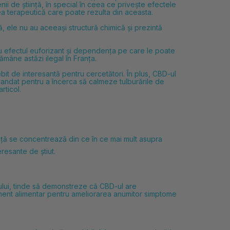
i de știință, în special în ceea ce privește efectele
ea terapeutică care poate rezulta din aceasta.
 ele nu au aceeași structură chimică și prezintă
ru efectul euforizant și dependența pe care le poate
âne astăzi ilegal în Franța.
bit de interesantă pentru cercetători. În plus, CBD-ul
andat pentru a încerca să calmeze tulburările de
rticol.
ință se concentrează din ce în ce mai mult asupra
resante de știut.
ierului, tinde să demonstreze că CBD-ul are
upliment alimentar pentru ameliorarea anumitor simptome