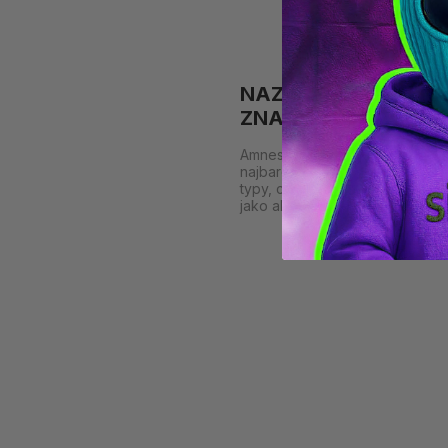
NAZWY KONOPI | N
ZNANE ODMIANY CBD 
Amnesia Haze, OG Kush, Gelato,
najbardziej znane nazwy odmia
typy, cenione efekty oraz dost
jako alternatywa dla THC w Six