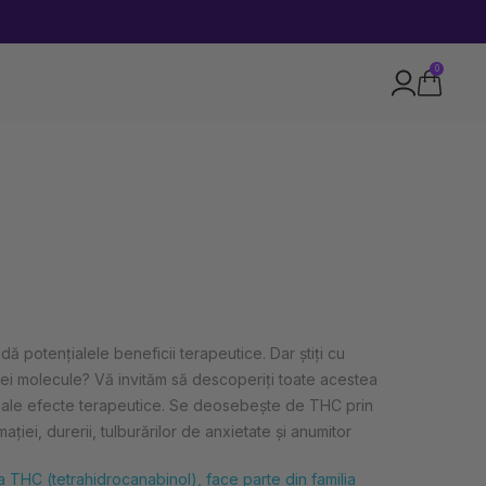
0
ă potențialele beneficii terapeutice. Dar știți cu
tei molecule? Vă invităm să descoperiți toate acestea
e sale efecte terapeutice. Se deosebește de THC prin
iei, durerii, tulburărilor de anxietate și anumitor
THC (tetrahidrocanabinol), face parte din familia