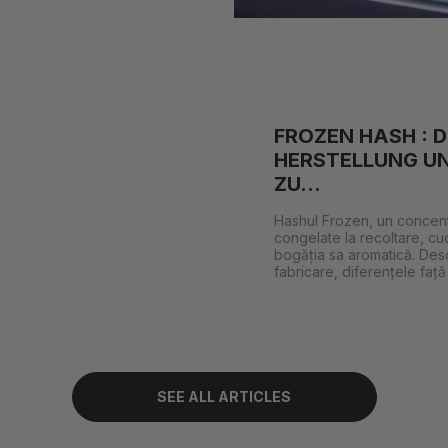
FROZEN HASH : D
HERSTELLUNG U
ZU...
Hashul Frozen, un concentr
congelate la recoltare, cu
bogăția sa aromatică. Des
fabricare, diferențele față
SEE ALL ARTICLES