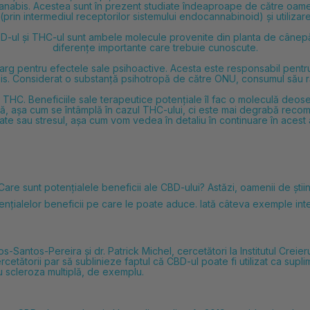
canabis. Acestea sunt în prezent studiate îndeaproape de către oameni
(prin intermediul receptorilor sistemului endocannabinoid) și utilizar
-ul și THC-ul sunt ambele molecule provenite din planta de cânepă,
diferențe importante care trebuie cunoscute.
larg pentru efectele sale psihoactive. Acesta este responsabil pent
. Considerat o substanță psihotropă de către ONU, consumul său răm
 THC. Beneficiile sale terapeutice potențiale îl fac o moleculă deose
, așa cum se întâmplă în cazul THC-ului, ci este mai degrabă recom
ate sau stresul, așa cum vom vedea în detaliu în continuare în acest a
Care sunt potențialele beneficii ale CBD-ului? Astăzi, oamenii de ști
nțialelor beneficii pe care le poate aduce. Iată câteva exemple inte
dos-Santos-Pereira și dr. Patrick Michel, cercetători la Institutul Cre
 Cercetătorii par să sublinieze faptul că CBD-ul poate fi utilizat ca s
au scleroza multiplă, de exemplu.