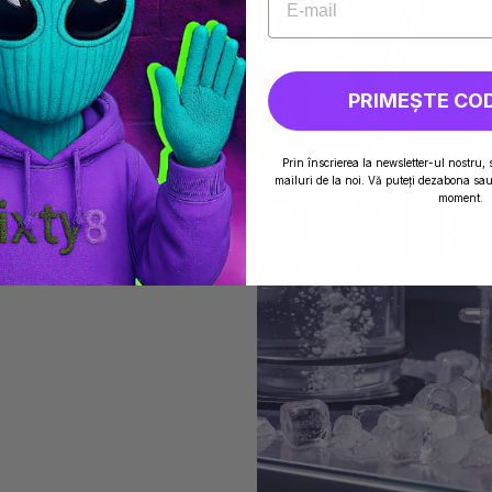
PRIMEȘTE CO
AJBARDZIEJ
I...
Prin înscrierea la newsletter-ul nostru, 
 Runtz... Odkryj
mailuri de la noi. Vă puteți dezabona sau 
n konopi w Rumunii, ich
moment.
ępność w wersji CBD lub
ty8.