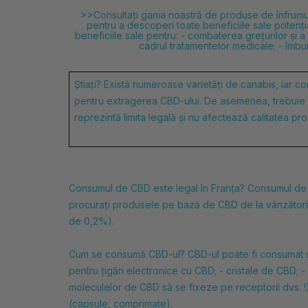
>>Consultați gama noastră de produse de înfrumus
pentru a descoperi toate beneficiile sale potenția
beneficiile sale pentru: - combaterea grețurilor și a
cadrul tratamentelor medicale; - îmbună
Știați? Există numeroase varietăți de canabis, iar co
pentru extragerea CBD-ului. De asemenea, trebuie s
reprezintă limita legală și nu afectează calitatea p
Consumul de CBD este legal în Franța? Consumul d
procurați produsele pe bază de CBD de la vânzători o
de 0,2%).
Cum se consumă CBD-ul? CBD-ul poate fi consumat sub 
pentru țigări electronice cu CBD; -
cristale de CBD; -
moleculelor de CBD să se fixeze pe receptorii dvs. !)
(capsule, comprimate).