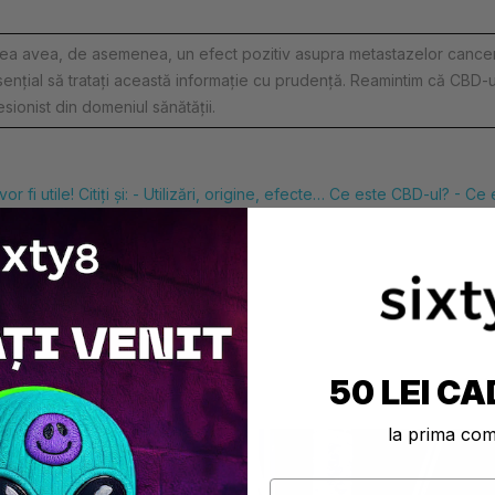
 putea avea, de asemenea, un efect pozitiv asupra metastazelor cancer
ențial să tratați această informație cu prudență. Reamintim că CBD-ul
sionist din domeniul sănătății.
i utile! Citiți și: -
Utilizări, origine, efecte… Ce este CBD-ul? -
Ce 
50 LEI CA
la prima co