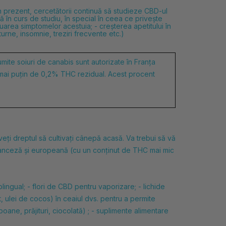
n prezent,
cercetătorii continuă să studieze CBD-ul
ă în curs de studiu, în special în ceea ce privește
nuarea simptomelor acestuia; - creșterea apetitului în
turne, insomnie, treziri frecvente etc.)
umite soiuri de canabis sunt autorizate în Franța
 mai puțin de 0,2% THC rezidual. Acest procent
eți dreptul să cultivați cânepă acasă. Va trebui să vă
 franceză și europeană (cu un conținut de THC mai mic
lingual; -
flori de CBD pentru
vaporizare; -
lichide
t, ulei de cocos) în ceaiul dvs. pentru a permite
ane, prăjituri, ciocolată) ; -
suplimente alimentare