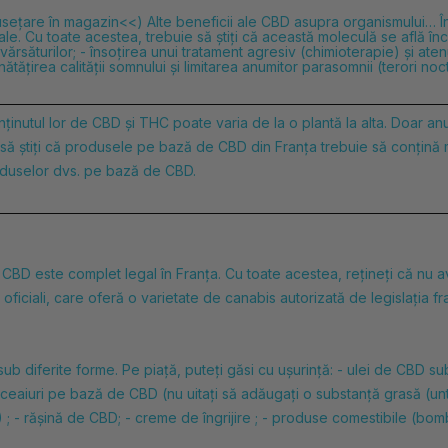
ețare în magazin<<) Alte beneficii ale CBD asupra organismului… Î
le. Cu toate acestea, trebuie să știți că această moleculă se află înc
 vărsăturilor; - însoțirea unui tratament agresiv (chimioterapie) și ate
tățirea calității somnului și limitarea anumitor parasomnii (terori noc
nținutul lor de CBD și THC poate varia de la o plantă la alta. Doar an
ă știți că produsele pe bază de CBD din Franța trebuie să conțină
roduselor dvs. pe bază de CBD.
e
CBD este complet legal în Franța. Cu toate acestea, rețineți că nu av
ficiali, care oferă o varietate de canabis autorizată de legislația
diferite forme. Pe piață, puteți găsi cu ușurință: -
ulei de CBD sub
ceaiuri pe bază de CBD (
nu uitați să adăugați o substanță grasă (un
 ; -
rășină de CBD; -
creme de îngrijire ; -
produse comestibile (bombo