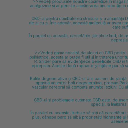
>>Vedeți produsele noastre cosmetice în magazi
analgezice și ar permite ameliorarea anumitor tipuri
CBD-ul pentru combaterea stresului și a anxietății Da
de zi cu zi. Într-adevăr, această moleculă ar avea c
care suf
În paralel cu aceasta, cercetările științifice tind, 
depresia,
>>Vedeți gama noastră de uleiuri cu CBD pentru c
psihiatrice, acesta ar putea fi util și în tratarea unor
R. Snider pare să evidențieze beneficiile CBD în tr
epilepsiei. Aceste două rapoarte științifice par să
Bolile degenerative și CBD-ul Unii oameni de știință
apariția anumitor boli degenerative, precum Par
vascular cerebral să combată anumite leziuni. Cu alt
CBD-ul și problemele cutanate CBD este, de asemene
special, la limitare
În paralel cu aceasta, trebuie să știți că cercetător
plus, cânepa pare să aibă proprietăți hidratante și 
asemenea,