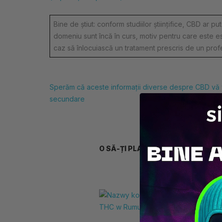
Bine de știut: conform studiilor științifice, CBD ar
domeniu sunt încă în curs, motiv pentru care este es
caz să înlocuiască un tratament prescris de un profe
Sperăm că aceste informații diverse despre CBD vă vor f
secundare
O SĂ-ȚI PLACĂ ȘI ⚡