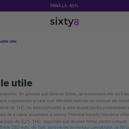
2 CUMPĂRATE = 1 CADOU
țiile utile
le utile
torilor. Se găsește sub diverse forme, iar numeroase site-uri îi laud
pra organismului și care sunt diferitele metode de consum ale aces
sebire de THC, nu este psihoactiv și este studiat pentru potențialel
 de a calma anxietatea și stresul. Potențial benefic împotriva inflamaț
 mai puțin de 0,2% THC, disponibil sub diverse forme pentru consum.
ie CBD este, de fapt, abrevierea termenului cannabidiol. La fel ca 