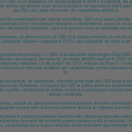
n<< CBD-ul ca analgezic Un
studiu realizat în 2019 a evidențiat, de 
 de durere pe termen scurt. Aceste ipoteze se bazează în mare parte 
ale CBD-ului, deja observate de comunitatea științifică.
torită eventualelor sale efecte anxiolitice, CBD-ul ar putea permite c
aracteristici care favorizează relaxarea și destinderea, ceea ce se 
eră de tulburări anxioase, care pot genera crize de anxietate sau d
de asemenea, să demonstreze că CBD-ul ar putea prezenta un anumit inte
 tulburările obsesiv-compulsive (TOC) sau tulburările de stres post-
ombaterea stresului<<) CBD-ul și tulburările neurologice Deși CBD-u
 tulburări neurologice. Într-adevăr, un
studiu științific realizat în 200
atamentul distoniei. Un alt
studiu” din 2017, realizat de Brian F. Th
 se bazeze pe efectele sedative ale canabidiolului pentru calmarea 
tip.
 au evidențiat, de asemenea, efectele potențiale ale CBD asupra sist
kinson sau Alzheimer. Consumul de CBD ar putea ameliora simptomele 
e cuvinte, canabidiolul ar putea contribui la protejarea creierului împ
leziuni cerebrale.
a, studiat de știință pentru tratarea anumitor afecțiuni dermatologice
a apariției acneei prin reducerea sintezei lipidice și reglarea activităț
ii studiază în prezent posibilele beneficii ale cânepii asupra dermatit
hrănitoare deosebit de eficiente pentru pielea uscată și sensibilă. U
 posibilitatea de a reduce anumite dureri articulare sau inflamații 