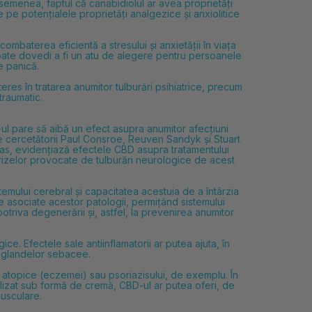
asemenea, faptul că canabidiolul ar avea proprietăți
pe potențialele proprietăți analgezice și anxiolitice
ombaterea eficientă a stresului și anxietății în viața
poate dovedi a fi un atu de alegere pentru persoanele
e panică.
res în tratarea anumitor tulburări psihiatrice, precum
traumatic.
l pare să aibă un efect asupra anumitor afecțiuni
9 de cercetătorii Paul Consroe, Reuven Sandyk și Stuart
omas, evidențiază efectele CBD asupra tratamentului
crizelor provocate de tulburări neurologice de acest
emului cerebral și capacitatea acestuia de a întârzia
asociate acestor patologii, permițând sistemului
otriva degenerării și, astfel, la prevenirea anumitor
. Efectele sale antiinflamatorii ar putea ajuta, în
ii glandelor sebacee.
ei atopice (eczemei) sau psoriazisului, de exemplu. În
tilizat sub formă de cremă, CBD-ul ar putea oferi, de
musculare.