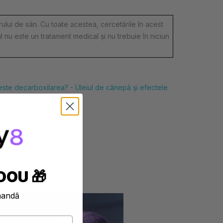
ului de sân. Cu toate acestea, cercetările în acest
 nu este un tratament medical și nu trebuie în niciun
este decarboxilarea? -
Uleiul de cânepă și efectele
DOU 🎁
mandă