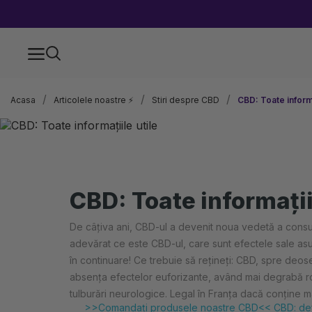
Acasa
Articolele noastre ⚡
Stiri despre CBD
CBD: Toate informa
CBD: Toate informații
De câțiva ani, CBD-ul a devenit noua vedetă a consuma
adevărat ce este CBD-ul, care sunt efectele sale asu
în continuare! Ce trebuie să rețineți: CBD, spre deo
absența efectelor euforizante, având mai degrabă rolul
tulburări neurologice. Legal în Franța dacă conține
>>Comandați produsele noastre CBD<< CBD: definiț