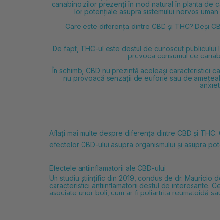
canabinoizilor prezenți în mod natural în planta de 
lor potențiale asupra sistemului nervos uman 
Care este diferența dintre CBD și THC? Deși CBD
De fapt, THC-ul este destul de cunoscut publicului 
provoca consumul de canabis
În schimb, CBD nu prezintă aceleași caracteristici ca
nu provoacă senzații de euforie sau de amețeală
anxiet
Aflați mai multe despre
diferența dintre CBD și THC. 
efectelor CBD-ului asupra organismului și asupra pote
Efectele antiinflamatorii ale CBD-ului
Un
studiu științific din 2019, condus de dr. Mauricio 
caracteristici antiinflamatorii destul de interesante.
asociate unor boli, cum ar fi poliartrita reumatoidă s