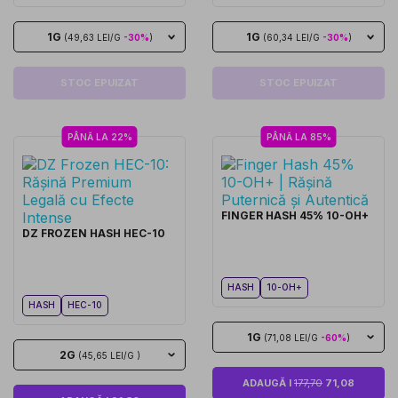
1G
1G
(49,63 LEI/G
-30%
)
(60,34 LEI/G
-30%
)
STOC EPUIZAT
STOC EPUIZAT
PÂNĂ LA 22%
PÂNĂ LA 85%
FINGER HASH 45% 10-OH+
DZ FROZEN HASH HEC-10
HASH
10-OH+
HASH
HEC-10
1G
(71,08 LEI/G
-60%
)
2G
(45,65 LEI/G )
ADAUGĂ I
177,70
71,08