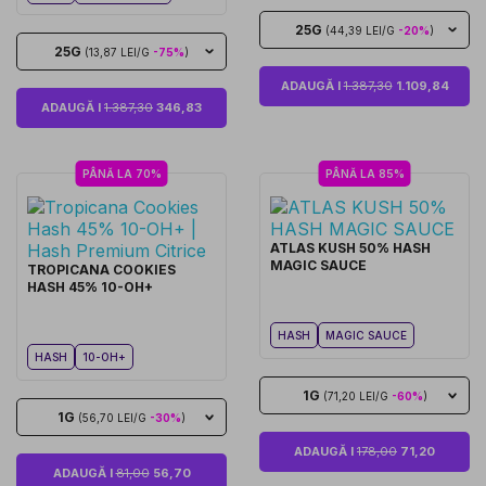
25G
(44,39 LEI/G
-20%
)
25G
(13,87 LEI/G
-75%
)
ADAUGĂ I
1.387,30
1.109,84
ADAUGĂ I
1.387,30
346,83
PÂNĂ LA 70%
PÂNĂ LA 85%
ATLAS KUSH 50% HASH
MAGIC SAUCE
TROPICANA COOKIES
HASH 45% 10-OH+
HASH
MAGIC SAUCE
HASH
10-OH+
1G
(71,20 LEI/G
-60%
)
1G
(56,70 LEI/G
-30%
)
ADAUGĂ I
178,00
71,20
ADAUGĂ I
81,00
56,70