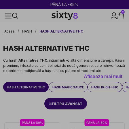
2 CUMPĂRATE = 1 CADOU
0
Livrare rapidă și sigură
Acasa
HASH
HASH ALTERNATIVE THC
HASH ALTERNATIVE THC
Cu
hash Alternative THC
, intrăm într-o altă dimensiune a cânepii. Rășini
premium, infuzate cu cannabinoizi de nouă generație, care reinventează
experiența tradițională a hașisului cu putere și modernitate.
Afiseaza mai mult
HASH ALTERNATIVE THC
HASH MAGIC SAUCE
HASH 10-OH-HHC
H
FILTRU AVANSAT
PÂNĂ LA 80%
PÂNĂ LA 80%