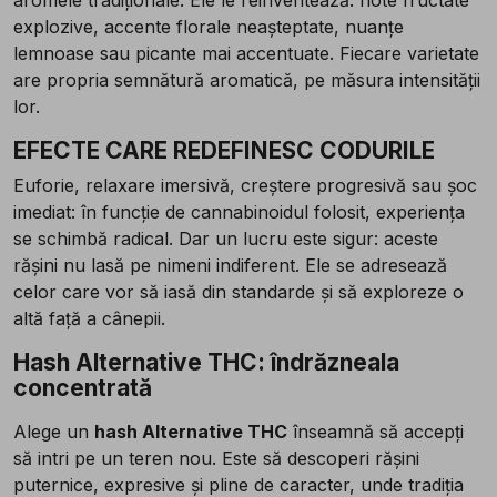
aromele tradiționale. Ele le reinventează: note fructate
explozive, accente florale neașteptate, nuanțe
lemnoase sau picante mai accentuate. Fiecare varietate
are propria semnătură aromatică, pe măsura intensității
lor.
EFECTE CARE REDEFINESC CODURILE
Euforie, relaxare imersivă, creștere progresivă sau șoc
imediat: în funcție de cannabinoidul folosit, experiența
se schimbă radical. Dar un lucru este sigur: aceste
rășini nu lasă pe nimeni indiferent. Ele se adresează
celor care vor să iasă din standarde și să exploreze o
altă față a cânepii.
Hash Alternative THC: îndrăzneala
concentrată
Alege un
hash Alternative THC
înseamnă să accepți
să intri pe un teren nou. Este să descoperi rășini
puternice, expresive și pline de caracter, unde tradiția