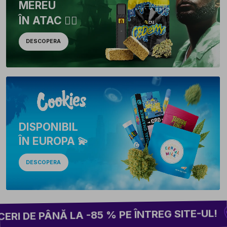
MEREU
ÎN ATAC 🏴‍☠️
DESCOPERA
DISPONIBIL
ÎN EUROPA 💫
DESCOPERA
2 C
 PÂNĂ LA -85 % PE ÎNTREG SITE-UL!