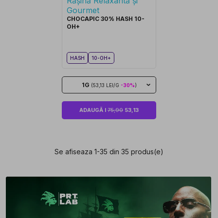
CHOCAPIC 30% HASH 10-
OH+
HASH
10-OH+
1G
(53,13 LEI/G
-30%
)
ADAUGĂ I
75,90
53,13
Se afiseaza 1-35 din 35 produs(e)