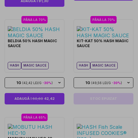
ADAUGĂ I 91,30
PÂNĂ LA 70%
PÂNĂ LA 70%
BELDIA 50% HASH MAGIC
KIT-KAT 50% HASH MAGIC
SAUCE
SAUCE
HASH
MAGIC SAUCE
HASH
MAGIC SAUCE
1G
1G
(42,42 LEI/G
-30%
)
(49,56 LEI/G
-30%
)
ADAUGĂ I
60,60
42,42
STOC EPUIZAT
PÂNĂ LA 65%