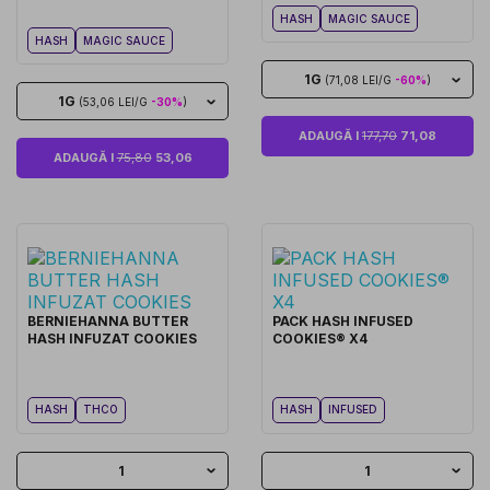
HASH
MAGIC SAUCE
HASH
MAGIC SAUCE
1G
(71,08 LEI/G
-60%
)
1G
(53,06 LEI/G
-30%
)
ADAUGĂ I
177,70
71,08
ADAUGĂ I
75,80
53,06
BERNIEHANNA BUTTER
PACK HASH INFUSED
HASH INFUZAT COOKIES
COOKIES® X4
HASH
THCO
HASH
INFUSED
1
1