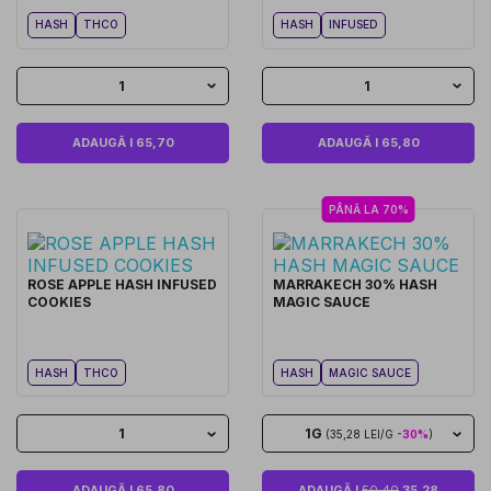
HASH
THCO
HASH
INFUSED
1
1
ADAUGĂ I 65,70
ADAUGĂ I 65,80
PÂNĂ LA 70%
ROSE APPLE HASH INFUSED
MARRAKECH 30% HASH
COOKIES
MAGIC SAUCE
HASH
THCO
HASH
MAGIC SAUCE
1
1G
(35,28 LEI/G
-30%
)
ADAUGĂ I 65,80
ADAUGĂ I
50,40
35,28