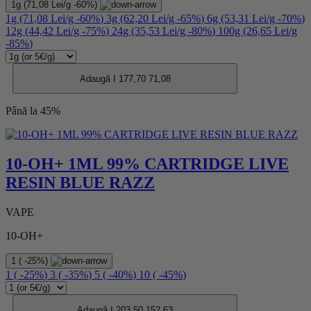
1g
(71,08 Lei/g
-60%
)
1g
(71,08 Lei/g
-60%
)
3g
(62,20 Lei/g
-65%
)
6g
(53,31 Lei/g
-70%
)
12g
(44,42 Lei/g
-75%
)
24g
(35,53 Lei/g
-80%
)
100g
(26,65 Lei/g
-85%
)
Adaugă I
177,70
71,08
Până la 45%
10-OH+ 1ML 99% CARTRIDGE LIVE
RESIN BLUE RAZZ
VAPE
10-OH+
1
(
-25%
)
1
(
-25%
)
3
(
-35%
)
5
(
-40%
)
10
(
-45%
)
Adaugă I
203,50
152,63