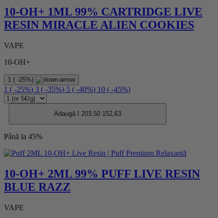
10-OH+ 1ML 99% CARTRIDGE LIVE
RESIN MIRACLE ALIEN COOKIES
VAPE
10-OH+
1
(
-25%
)
1
(
-25%
)
3
(
-35%
)
5
(
-40%
)
10
(
-45%
)
Adaugă I
203,50
152,63
Până la 45%
10-OH+ 2ML 99% PUFF LIVE RESIN
BLUE RAZZ
VAPE