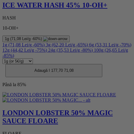
ICE WATER HASH 45% 10-OH+
HASH
10-OH+
1g
(71,08 Lei/g
-60%
)
1g
(71,08 Lei/g
-60%
)
3g
(62,20 Lei/g
-65%
)
6g
(53,31 Lei/g
-70%
)
12g
(44,42 Lei/g
-75%
)
24g
(35,53 Lei/g
-80%
)
100g
(26,65 Lei/g
-85%
)
Adaugă I
177,70
71,08
Până la 85%
LONDON LOBSTER 50% MAGIC
SAUCE FLOARE
FLOARE