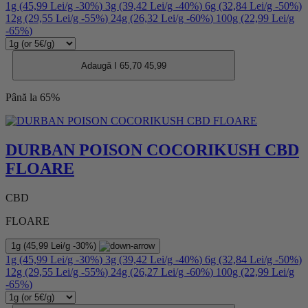
1g
(45,99 Lei/g
-30%
)
3g
(39,42 Lei/g
-40%
)
6g
(32,84 Lei/g
-50%
)
12g
(29,55 Lei/g
-55%
)
24g
(26,32 Lei/g
-60%
)
100g
(22,99 Lei/g
-65%
)
Adaugă I
65,70
45,99
Până la 65%
DURBAN POISON COCORIKUSH CBD
FLOARE
CBD
FLOARE
1g
(45,99 Lei/g
-30%
)
1g
(45,99 Lei/g
-30%
)
3g
(39,42 Lei/g
-40%
)
6g
(32,84 Lei/g
-50%
)
12g
(29,55 Lei/g
-55%
)
24g
(26,27 Lei/g
-60%
)
100g
(22,99 Lei/g
-65%
)