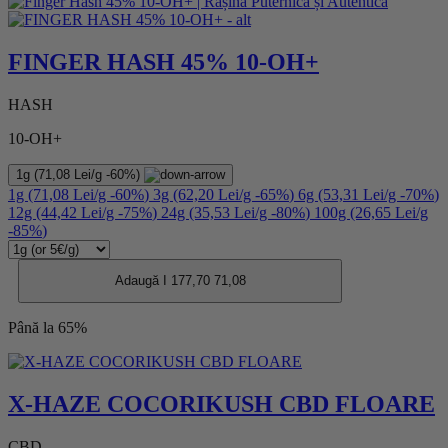
FINGER HASH 45% 10-OH+
HASH
10-OH+
1g
(71,08 Lei/g
-60%
)
1g
(71,08 Lei/g
-60%
)
3g
(62,20 Lei/g
-65%
)
6g
(53,31 Lei/g
-70%
)
12g
(44,42 Lei/g
-75%
)
24g
(35,53 Lei/g
-80%
)
100g
(26,65 Lei/g
-85%
)
Adaugă I
177,70
71,08
Până la 65%
X-HAZE COCORIKUSH CBD FLOARE
CBD