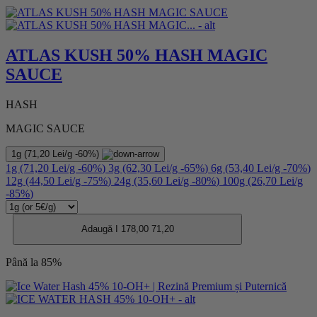
ATLAS KUSH 50% HASH MAGIC
SAUCE
HASH
MAGIC SAUCE
1g
(71,20 Lei/g
-60%
)
1g
(71,20 Lei/g
-60%
)
3g
(62,30 Lei/g
-65%
)
6g
(53,40 Lei/g
-70%
)
12g
(44,50 Lei/g
-75%
)
24g
(35,60 Lei/g
-80%
)
100g
(26,70 Lei/g
-85%
)
Adaugă I
178,00
71,20
Până la 85%