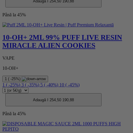
Adaugă I
254,50
190,88
Până la 45%
10-OH+ 2ML 99% PUFF LIVE RESIN
MIRACLE ALIEN COOKIES
VAPE
10-OH+
1
(
-25%
)
1
(
-25%
)
3
(
-35%
)
5
(
-40%
)
10
(
-45%
)
Adaugă I
254,50
190,88
Până la 45%