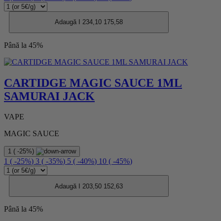
Adaugă I
234,10
175,58
Până la 45%
CARTIDGE MAGIC SAUCE 1ML
SAMURAI JACK
VAPE
MAGIC SAUCE
1
(
-25%
)
1
(
-25%
)
3
(
-35%
)
5
(
-40%
)
10
(
-45%
)
Adaugă I
203,50
152,63
Până la 45%