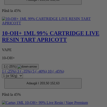
Până la 45%
10-OH+ 1ML 99% CARTRIDGE LIVE
RESIN TART APRICOTT
VAPE
10-OH+
1
(
-25%
)
1
(
-25%
)
3
(
-35%
)
5
(
-40%
)
10
(
-45%
)
Adaugă I
203,50
152,63
Până la 45%