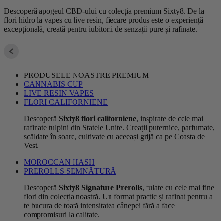
Descoperă apogeul CBD-ului cu colecția premium Sixty8. De la
flori hidro la vapes cu live resin, fiecare produs este o experiență
excepțională, creată pentru iubitorii de senzații pure și rafinate.
PRODUSELE NOASTRE PREMIUM
CANNABIS CUP
LIVE RESIN VAPES
FLORI CALIFORNIENE
Descoperă
Sixty8 flori californiene
, inspirate de cele mai
rafinate tulpini din Statele Unite. Creații puternice, parfumate,
scăldate în soare, cultivate cu aceeași grijă ca pe Coasta de
Vest.
MOROCCAN HASH
PREROLLS SEMNĂTURĂ
Descoperă
Sixty8 Signature Prerolls
, rulate cu cele mai fine
flori din colecția noastră. Un format practic și rafinat pentru a
te bucura de toată intensitatea cânepei fără a face
compromisuri la calitate.