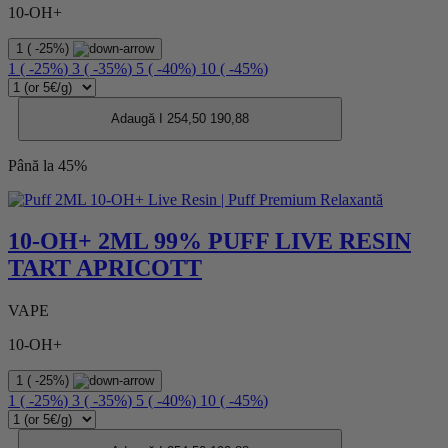
10-OH+
1
(
-25%
)
1
(
-25%
)
3
(
-35%
)
5
(
-40%
)
10
(
-45%
)
Adaugă I
254,50
190,88
Până la 45%
10-OH+ 2ML 99% PUFF LIVE RESIN
TART APRICOTT
VAPE
10-OH+
1
(
-25%
)
1
(
-25%
)
3
(
-35%
)
5
(
-40%
)
10
(
-45%
)