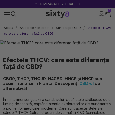
LIVRARE GRATUITA DE LA 250 LEI
0
100% legal în Europa
Acasa
Articolele noastre ⚡
Stiri despre CBD
Efectele THCV:
care este diferența față de CBD?
Efectele THCV: care este diferența
față de CBD?
CBG9, THCP, THCJD, H4CBD, HHCP și HHCP sunt
acum interzise în Franța. Descoperiți
CBD-ul
ca
alternativă!
În inima imensei galaxii a canabisului, două stele strălucesc cu o
lumină deosebită, captând atenția exploratorilor de bunăstare și
a pionierilor medicinei moderne. Care sunt aceste stele ale
cânepii? THCV (tetrahidrocannabivarina) și CBD (cannabidiol),