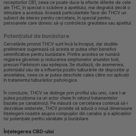
receptorilor CB1, ceea ce poate duce la efecte diferite de cele
ale THC, în special o scădere a apetitului, mai degrabă decât o
stimulare a acestuia. Această particularitate face din THCV un
subiect de interes pentru cercetare, în special pentru
persoanele care doresc să-și controleze greutatea sau apetitul.
Potențialul de bunăstare
Cercetările privind THCV sunt încă la început, dar studiile
preliminare sugerează că acesta ar putea oferi beneficii
semnificative pentru bunăstare. Printre acestea se numără
reglarea glicemiei și reducerea simptomelor anumitor boli,
precum Parkinson sau epilepsia. Se studiază, de asemenea,
potențialul său de a influența pozitiv tulburările de dispoziție și
anxietatea, ceea ce ar putea deschide calea către noi aplicații
în tratamentul tulburărilor psihologice.
În concluzie, THCV se distinge prin profilul său unic, care l-ar
putea poziționa ca un actor cheie în viitorul tratamentelor
bazate pe canabinoizi. Pe măsură ce cercetarea continuă să-i
dezvăluie misterele, THCV promite să aducă o nouă dimensiune
înțelegerii noastre asupra compușilor din canabis și a aplicațiilor
lor potențiale pentru sănătate și bunăstare.
Înțelegerea CBD-ului