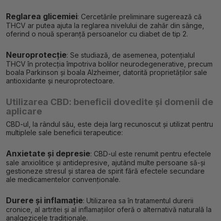
Reglarea glicemiei
: Cercetările preliminare sugerează că
THCV ar putea ajuta la reglarea nivelului de zahăr din sânge,
oferind o nouă speranță persoanelor cu diabet de tip 2.
Neuroprotecție
: Se studiază, de asemenea, potențialul
THCV în protecția împotriva bolilor neurodegenerative, precum
boala Parkinson și boala Alzheimer, datorită proprietăților sale
antioxidante și neuroprotectoare.
Utilizarea CBD: beneficii dovedite și domenii de
aplicare
CBD-ul, la rândul său, este deja larg recunoscut și utilizat pentru
multiplele sale beneficii terapeutice:
Anxietate și depresie
: CBD-ul este renumit pentru efectele
sale anxiolitice și antidepresive, ajutând multe persoane să-și
gestioneze stresul și starea de spirit fără efectele secundare
ale medicamentelor convenționale.
Durere și inflamație
: Utilizarea sa în tratamentul durerii
cronice, al artritei și al inflamațiilor oferă o alternativă naturală la
analgezicele tradiționale.