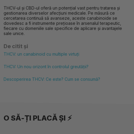
THCV-ul și CBD-ul oferă un potențial vast pentru tratarea și
gestionarea diverselor afecțiuni medicale. Pe măsură ce
cercetarea continuă să avanseze, aceste canabinoide se
dovedesc a fi instrumente prețioase în arsenalul terapeutic,
fiecare cu domeniile sale specifice de aplicare și avantajele
sale unice.
De citit și
THCV: un canabinoid cu multiple virtuți
THCV: Un nou orizont în controlul greutății?
Descoperirea THCV: Ce este? Cum se consumă?
O SĂ-ȚI PLACĂ ȘI ⚡