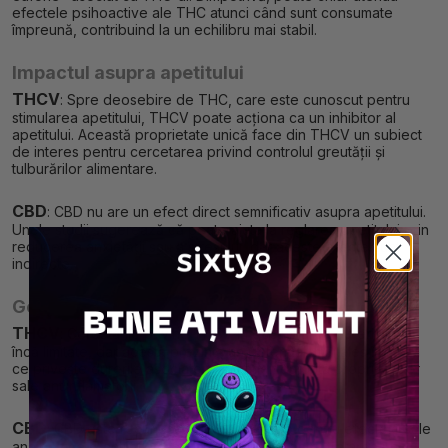
efectele psihoactive ale THC atunci când sunt consumate
împreună, contribuind la un echilibru mai stabil.
Impactul asupra apetitului
THCV
: Spre deosebire de THC, care este cunoscut pentru
stimularea apetitului, THCV poate acționa ca un inhibitor al
apetitului. Această proprietate unică face din THCV un subiect
de interes pentru cercetarea privind controlul greutății și
tulburărilor alimentare.
CBD
: CBD nu are un efect direct semnificativ asupra apetitului.
Unele studii sugerează că poate ajuta la reglarea apetitului prin
reducerea anxietății sau a stresului, dar aceste efecte sunt
indirecte.
Gestionarea durerii și a inflamației
THCV
: Cercetările privind THCV în gestionarea durerii sunt
încă limitate, dar acesta prezintă un potențial, mai ales în ceea
ce privește durerile asociate inflamației, datorită proprietăților
sale antiinflamatorii.
CBD
: CBD este recunoscut pe scară largă pentru efectele sale
analgezice și antiinflamatorii. Este utilizat pentru tratarea unei