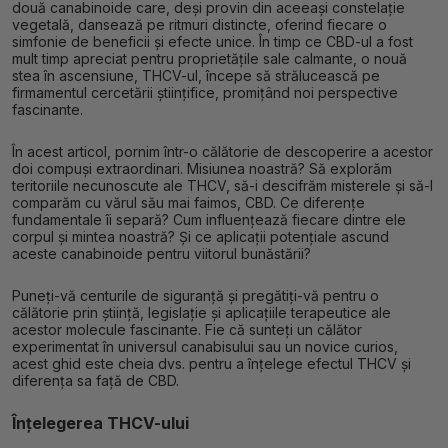
două canabinoide care, deși provin din aceeași constelație
vegetală, dansează pe ritmuri distincte, oferind fiecare o
simfonie de beneficii și efecte unice. În timp ce CBD-ul a fost
mult timp apreciat pentru proprietățile sale calmante, o nouă
stea în ascensiune, THCV-ul, începe să strălucească pe
firmamentul cercetării științifice, promițând noi perspective
fascinante.
În acest articol, pornim într-o călătorie de descoperire a acestor
doi compuși extraordinari. Misiunea noastră? Să explorăm
teritoriile necunoscute ale THCV, să-i descifrăm misterele și să-l
comparăm cu vărul său mai faimos, CBD. Ce diferențe
fundamentale îi separă? Cum influențează fiecare dintre ele
corpul și mintea noastră? Și ce aplicații potențiale ascund
aceste canabinoide pentru viitorul bunăstării?
Puneți-vă centurile de siguranță și pregătiți-vă pentru o
călătorie prin știință, legislație și aplicațiile terapeutice ale
acestor molecule fascinante. Fie că sunteți un călător
experimentat în universul canabisului sau un novice curios,
acest ghid este cheia dvs. pentru a înțelege efectul THCV și
diferența sa față de CBD.
Înțelegerea THCV-ului