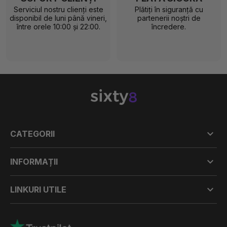
Serviciul nostru clienți este
Plătiți în siguranță cu
disponibil de luni până vineri,
partenerii noștri de
între orele 10:00 și 22:00.
încredere.

CATEGORII

INFORMAȚII

LINKURI UTILE