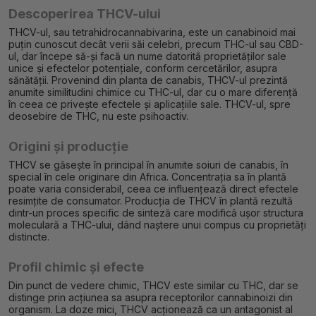
Descoperirea THCV-ului
THCV-ul, sau tetrahidrocannabivarina, este un canabinoid mai
puțin cunoscut decât verii săi celebri, precum THC-ul sau CBD-
ul, dar începe să-și facă un nume datorită proprietăților sale
unice și efectelor potențiale, conform cercetărilor, asupra
sănătății. Provenind din planta de canabis, THCV-ul prezintă
anumite similitudini chimice cu THC-ul, dar cu o mare diferență
în ceea ce privește efectele și aplicațiile sale. THCV-ul, spre
deosebire de THC, nu este psihoactiv.
Origini și producție
THCV se găsește în principal în anumite soiuri de canabis, în
special în cele originare din Africa. Concentrația sa în plantă
poate varia considerabil, ceea ce influențează direct efectele
resimțite de consumator. Producția de THCV în plantă rezultă
dintr-un proces specific de sinteză care modifică ușor structura
moleculară a THC-ului, dând naștere unui compus cu proprietăți
distincte.
Profil chimic și efecte
Din punct de vedere chimic, THCV este similar cu THC, dar se
distinge prin acțiunea sa asupra receptorilor cannabinoizi din
organism. La doze mici, THCV acționează ca un antagonist al