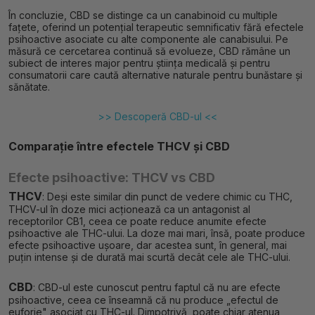
În concluzie, CBD se distinge ca un canabinoid cu multiple
fațete, oferind un potențial terapeutic semnificativ fără efectele
psihoactive asociate cu alte componente ale canabisului. Pe
măsură ce cercetarea continuă să evolueze, CBD rămâne un
subiect de interes major pentru știința medicală și pentru
consumatorii care caută alternative naturale pentru bunăstare și
sănătate.
>> Descoperă CBD-ul <<
Comparație între efectele THCV și CBD
Efecte psihoactive: THCV vs CBD
THCV
: Deși este similar din punct de vedere chimic cu THC,
THCV-ul în doze mici acționează ca un antagonist al
receptorilor CB1, ceea ce poate reduce anumite efecte
psihoactive ale THC-ului. La doze mai mari, însă, poate produce
efecte psihoactive ușoare, dar acestea sunt, în general, mai
puțin intense și de durată mai scurtă decât cele ale THC-ului.
CBD
: CBD-ul este cunoscut pentru faptul că nu are efecte
psihoactive, ceea ce înseamnă că nu produce „efectul de
euforie" asociat cu THC-ul. Dimpotrivă, poate chiar atenua