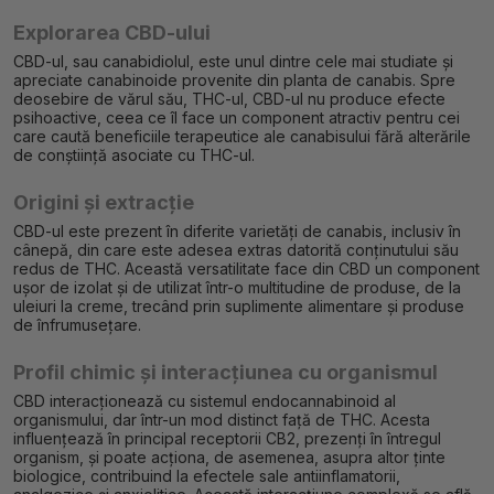
Explorarea CBD-ului
CBD-ul, sau canabidiolul, este unul dintre cele mai studiate și
apreciate canabinoide provenite din planta de canabis. Spre
deosebire de vărul său, THC-ul, CBD-ul nu produce efecte
psihoactive, ceea ce îl face un component atractiv pentru cei
care caută beneficiile terapeutice ale canabisului fără alterările
de conștiință asociate cu THC-ul.
Origini și extracție
CBD-ul este prezent în diferite varietăți de canabis, inclusiv în
cânepă, din care este adesea extras datorită conținutului său
redus de THC. Această versatilitate face din CBD un component
ușor de izolat și de utilizat într-o multitudine de produse, de la
uleiuri la creme, trecând prin suplimente alimentare și produse
de înfrumusețare.
Profil chimic și interacțiunea cu organismul
CBD interacționează cu sistemul endocannabinoid al
organismului, dar într-un mod distinct față de THC. Acesta
influențează în principal receptorii CB2, prezenți în întregul
organism, și poate acționa, de asemenea, asupra altor ținte
biologice, contribuind la efectele sale antiinflamatorii,