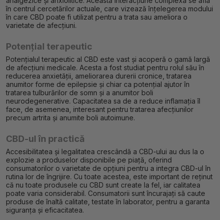
analgezice și anxiolitice. Această interacțiune complexă se află
în centrul cercetărilor actuale, care vizează înțelegerea modului
în care CBD poate fi utilizat pentru a trata sau ameliora o
varietate de afecțiuni.
Potențial terapeutic
Potențialul terapeutic al CBD este vast și acoperă o gamă largă
de afecțiuni medicale. Acesta a fost studiat pentru rolul său în
reducerea anxietății, ameliorarea durerii cronice, tratarea
anumitor forme de epilepsie și chiar ca potențial ajutor în
tratarea tulburărilor de somn și a anumitor boli
neurodegenerative. Capacitatea sa de a reduce inflamația îl
face, de asemenea, interesant pentru tratarea afecțiunilor
precum artrita și anumite boli autoimune.
CBD-ul în practică
Accesibilitatea și legalitatea crescândă a CBD-ului au dus la o
explozie a produselor disponibile pe piață, oferind
consumatorilor o varietate de opțiuni pentru a integra CBD-ul în
rutina lor de îngrijire. Cu toate acestea, este important de reținut
că nu toate produsele cu CBD sunt create la fel, iar calitatea
poate varia considerabil. Consumatorii sunt încurajați să caute
produse de înaltă calitate, testate în laborator, pentru a garanta
siguranța și eficacitatea.