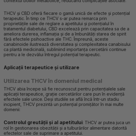
contextul bolilor metabolice, reducând complicațiile asociate.
THCV și CBD oferă fiecare o gamă unică de efecte și potențial
terapeutic. În timp ce THCV s-ar putea remarca prin
proprietățile sale de reglare a apetitului și potențialul în
tratamentul diabetului, CBD excelează prin capacitatea sa de a
ameliora durerea, inflamația și de a îmbunătăți starea de spirit
fără efectele psihoactive ale THC. Împreună, aceste
canabinoide ilustrează diversitatea și complexitatea canabisului
ca plantă medicinală, subliniind importanța cercetării continue
pentru a le dezvălui întregul potențial terapeutic.
Aplicații terapeutice și utilizare
Utilizarea THCV în domeniul medical
THCV abia începe să fie recunoscut pentru potențialele sale
aplicații terapeutice, grație cercetărilor care pun în evidență
efectele sale unice. Deși studiile se află încă într-un stadiu
incipient, THCV prezintă un potențial promițător în mai multe
domenii:
Controlul greutății și al apetitului
: THCV ar putea juca un
rol în gestionarea obezității și a tulburărilor alimentare datorită
efectelor sale de suprimare a apetitului.