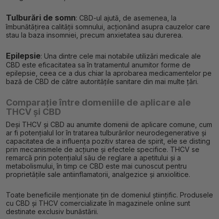
Tulburări de somn
: CBD-ul ajută, de asemenea, la
îmbunătățirea calității somnului, acționând asupra cauzelor care
stau la baza insomniei, precum anxietatea sau durerea.
Epilepsie
: Una dintre cele mai notabile utilizări medicale ale
CBD este eficacitatea sa în tratamentul anumitor forme de
epilepsie, ceea ce a dus chiar la aprobarea medicamentelor pe
bază de CBD de către autoritățile sanitare din mai multe țări.
Comparație între domeniile de aplicare ale
THCV și CBD
Deși THCV și CBD au anumite domenii de aplicare comune, cum
ar fi potențialul lor în tratarea tulburărilor neurodegenerative și
capacitatea de a influența pozitiv starea de spirit, ele se disting
prin mecanismele de acțiune și efectele specifice. THCV se
remarcă prin potențialul său de reglare a apetitului și a
metabolismului, în timp ce CBD este mai cunoscut pentru
proprietățile sale antiinflamatorii, analgezice și anxiolitice.
Toate beneficiile menționate țin de domeniul științific. Produsele
cu CBD și THCV comercializate în magazinele online sunt
destinate exclusiv bunăstării.