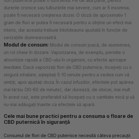
flori puternice poate fi suficientă. Pe de altă parte, pentru
durerile cronice sau tulburările mai severe, cum ar fi insomnia,
poate fi necesară creșterea dozei. O doză de aproximativ 1
gram de flori ar putea fi necesară pentru a obține un efect mai
intens, dar aceasta trebuie întotdeauna ajustată în funcție de
senzațiile dumneavoastră.
Modul de consum:
Modul de consum joacă, de asemenea,
un rol cheie în dozare. Vaporizarea, de exemplu, permite o
absorbție rapidă a CBD-ului în organism, cu efecte aproape
imediate. Dacă vaporizați flori de CBD puternice, începeți cu o
singură inhalare, așteptați 5-10 minute pentru a vedea cum vă
simțiți, apoi ajustați doza. În cazul infuziilor, efectele pot apărea
mai târziu (30-60 de minute), dar durează, de obicei, mai mult.
În acest caz, este preferabil să începeți cu o cantitate mică și să
nu mai adăugați înainte ca efectele să apară.
Cele mai bune practici pentru a consuma o floare de
CBD puternică în siguranță
Consumul de flori de CBD puternice necesită câteva precauții