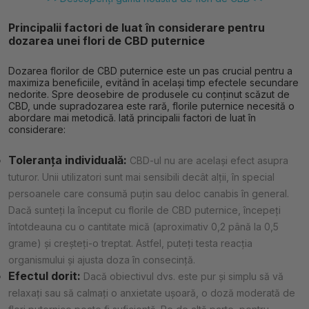
Principalii factori de luat în considerare pentru
dozarea unei flori de CBD puternice
Dozarea florilor de CBD puternice este un pas crucial pentru a
maximiza beneficiile, evitând în același timp efectele secundare
nedorite. Spre deosebire de produsele cu conținut scăzut de
CBD, unde supradozarea este rară, florile puternice necesită o
abordare mai metodică. Iată principalii factori de luat în
considerare:
Toleranța individuală:
CBD-ul nu are același efect asupra
tuturor. Unii utilizatori sunt mai sensibili decât alții, în special
persoanele care consumă puțin sau deloc canabis în general.
Dacă sunteți la început cu florile de CBD puternice, începeți
întotdeauna cu o cantitate mică (aproximativ 0,2 până la 0,5
grame) și creșteți-o treptat. Astfel, puteți testa reacția
organismului și ajusta doza în consecință.
Efectul dorit:
Dacă obiectivul dvs. este pur și simplu să vă
relaxați sau să calmați o anxietate ușoară, o doză moderată de