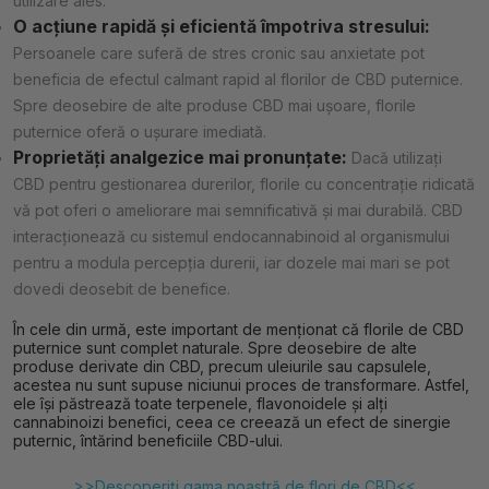
utilizare ales.
O acțiune rapidă și eficientă împotriva stresului:
Persoanele care suferă de stres cronic sau anxietate pot
beneficia de efectul calmant rapid al florilor de CBD puternice.
Spre deosebire de alte produse CBD mai ușoare, florile
puternice oferă o ușurare imediată.
Proprietăți analgezice mai pronunțate:
Dacă utilizați
CBD pentru gestionarea durerilor, florile cu concentrație ridicată
vă pot oferi o ameliorare mai semnificativă și mai durabilă. CBD
interacționează cu sistemul endocannabinoid al organismului
pentru a modula percepția durerii, iar dozele mai mari se pot
dovedi deosebit de benefice.
În cele din urmă, este important de menționat că florile de CBD
puternice sunt complet naturale. Spre deosebire de alte
produse derivate din CBD, precum uleiurile sau capsulele,
acestea nu sunt supuse niciunui proces de transformare. Astfel,
ele își păstrează toate terpenele, flavonoidele și alți
cannabinoizi benefici, ceea ce creează un efect de sinergie
puternic, întărind beneficiile CBD-ului.
>>Descoperiți gama noastră de flori de CBD<<