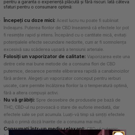
pentru a garanta o experiență plăcută și fără riscuri. Iată câteva
sfaturi pentru o consumare optimă:
Începeți cu doze mici:
Acest lucru nu poate fi subliniat
îndeajuns. Puterea florilor de CBD înseamnă că efectele lor pot
fi resimțite rapid și intens. Începând cu o cantitate mică, evitați
potențialele efecte secundare nedorite, cum ar fi somnolența
excesivă sau scăderea ușoară a tensiunii arteriale.
Folosiți un vaporizator de calitate:
Vaporizarea este una
dintre cele mai bune metode de a consuma flori de CBD
puternice, deoarece permite eliberarea rapidă a canabinoizilor
fără ardere. Alegeți un vaporizator conceput pentru ierburi
uscate, care permite încălzirea florilor la o temperatură optimă,
fără a altera compușii activi.
Nu vă grăbiți:
Spre deosebire de produsele pe bază de
THC, CBD-ul nu provoacă o stare de euforie imediată, dar
efectele sale se pot acumula. Luați-vă timp să simțiți efectele
după o primă doză înainte de a consuma mai mult.
Consumați într-un mediu relaxant:
CBD-ul puternic