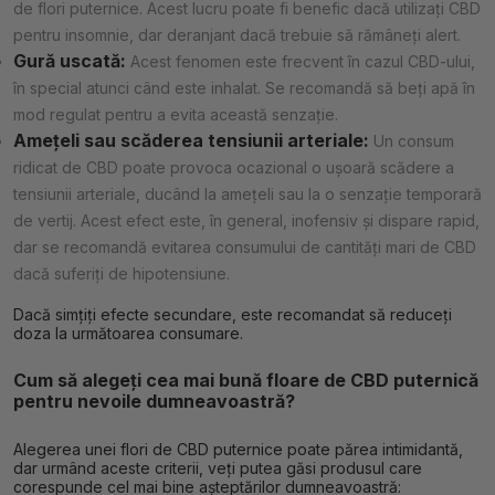
de flori puternice. Acest lucru poate fi benefic dacă utilizați CBD
pentru insomnie, dar deranjant dacă trebuie să rămâneți alert.
Gură uscată:
Acest fenomen este frecvent în cazul CBD-ului,
în special atunci când este inhalat. Se recomandă să beți apă în
mod regulat pentru a evita această senzație.
Amețeli sau scăderea tensiunii arteriale:
Un consum
ridicat de CBD poate provoca ocazional o ușoară scădere a
tensiunii arteriale, ducând la amețeli sau la o senzație temporară
de vertij. Acest efect este, în general, inofensiv și dispare rapid,
dar se recomandă evitarea consumului de cantități mari de CBD
dacă suferiți de hipotensiune.
Dacă simțiți efecte secundare, este recomandat să reduceți
doza la următoarea consumare.
Cum să alegeți cea mai bună floare de CBD puternică
pentru nevoile dumneavoastră?
Alegerea unei flori de CBD puternice poate părea intimidantă,
dar urmând aceste criterii, veți putea găsi produsul care
corespunde cel mai bine așteptărilor dumneavoastră: