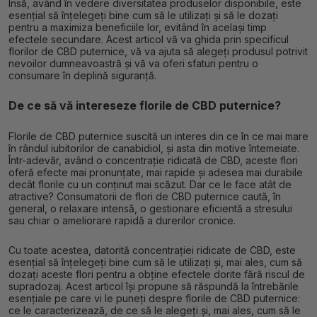
Însă, având în vedere diversitatea produselor disponibile, este
esențial să înțelegeți bine cum să le utilizați și să le dozați
pentru a maximiza beneficiile lor, evitând în același timp
efectele secundare. Acest articol vă va ghida prin specificul
florilor de CBD puternice, vă va ajuta să alegeți produsul potrivit
nevoilor dumneavoastră și vă va oferi sfaturi pentru o
consumare în deplină siguranță.
De ce să vă intereseze florile de CBD puternice?
Florile de CBD puternice suscită un interes din ce în ce mai mare
în rândul iubitorilor de canabidiol, și asta din motive întemeiate.
Într-adevăr, având o concentrație ridicată de CBD, aceste flori
oferă efecte mai pronunțate, mai rapide și adesea mai durabile
decât florile cu un conținut mai scăzut. Dar ce le face atât de
atractive? Consumatorii de flori de CBD puternice caută, în
general, o relaxare intensă, o gestionare eficientă a stresului
sau chiar o ameliorare rapidă a durerilor cronice.
Cu toate acestea, datorită concentrației ridicate de CBD, este
esențial să înțelegeți bine cum să le utilizați și, mai ales, cum să
dozați aceste flori pentru a obține efectele dorite fără riscul de
supradozaj. Acest articol își propune să răspundă la întrebările
esențiale pe care vi le puneți despre florile de CBD puternice:
ce le caracterizează, de ce să le alegeți și, mai ales, cum să le