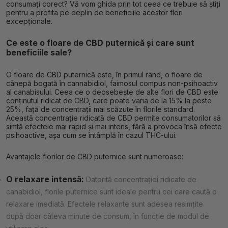
consumați corect? Vă vom ghida prin tot ceea ce trebuie să știți
pentru a profita pe deplin de beneficiile acestor flori
excepționale.
Ce este o floare de CBD puternică și care sunt
beneficiile sale?
O floare de CBD puternică este, în primul rând, o floare de
cânepă bogată în cannabidiol, faimosul compus non-psihoactiv
al canabisului. Ceea ce o deosebește de alte flori de CBD este
conținutul ridicat de CBD, care poate varia de la 15% la peste
25%, față de concentrații mai scăzute în florile standard.
Această concentrație ridicată de CBD permite consumatorilor să
simtă efectele mai rapid și mai intens, fără a provoca însă efecte
psihoactive, așa cum se întâmplă în cazul THC-ului.
Avantajele florilor de CBD puternice sunt numeroase:
O relaxare intensă:
Datorită concentrației ridicate de
canabidiol, florile puternice sunt ideale pentru cei care caută o
relaxare imediată. Efectele relaxante sunt adesea resimțite
după doar câteva minute de consum, în funcție de modul de