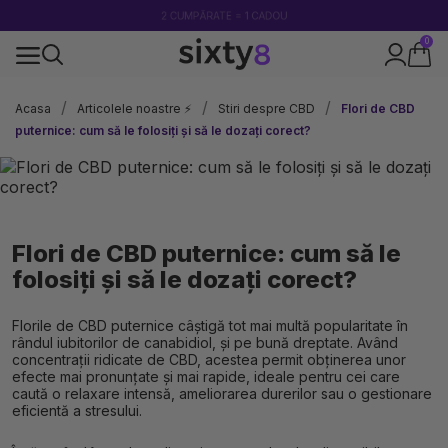
2 CUMPĂRATE = 1 CADOU
0
100% legal în Europa
Acasa
Articolele noastre ⚡
Stiri despre CBD
Flori de CBD
puternice: cum să le folosiți și să le dozați corect?
Flori de CBD puternice: cum să le
folosiți și să le dozați corect?
Florile de CBD puternice câștigă tot mai multă popularitate în
rândul iubitorilor de canabidiol, și pe bună dreptate. Având
concentrații ridicate de CBD, acestea permit obținerea unor
efecte mai pronunțate și mai rapide, ideale pentru cei care
caută o relaxare intensă, ameliorarea durerilor sau o gestionare
eficientă a stresului.