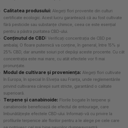
Calitatea produsului:
Alegeți flori provenite din culturi
certificate ecologic. Acest lucru garantează că au fost cultivate
fără pesticide sau substanțe chimice, ceea ce este esențial
pentru a păstra puritatea CBD-ului.
Conținutul de CBD:
Verificați concentrația de CBD pe
ambalaj. O floare puternică va conține, în general, între 15% și
25% CBD, dar anumite soiuri pot depăși aceste procente. Cu cât
concentrația este mai mare, cu atât efectele vor fi mai
pronunțate.
Modul de cultivare și proveniența:
Alegeți flori cultivate
în Europa, în special în Elveția sau Franța, unde reglementările
privind cultivarea cânepii sunt stricte, garantând o calitate
superioară.
Terpene și canabinoide:
Florile bogate în terpene și
canabinoide beneficiază de efectul de entourage, care
îmbunătățește efectele CBD-ului. Informați-vă cu privire la
profilurile terpenice ale florilor pentru a le alege pe cele care
se potrivesc cel mai bine nevoilor dumneavoastră.