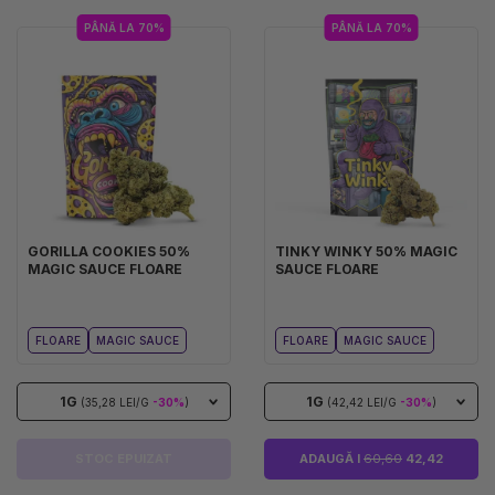
PÂNĂ LA 70%
PÂNĂ LA 70%
GORILLA COOKIES 50%
TINKY WINKY 50% MAGIC
MAGIC SAUCE FLOARE
SAUCE FLOARE
FLOARE
MAGIC SAUCE
FLOARE
MAGIC SAUCE
1G
1G
(35,28 LEI/G
-30%
)
(42,42 LEI/G
-30%
)
STOC EPUIZAT
ADAUGĂ I
60,60
42,42