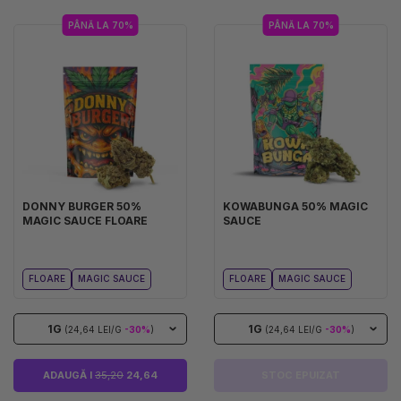
PÂNĂ LA 70%
PÂNĂ LA 70%
DONNY BURGER 50%
KOWABUNGA 50% MAGIC
MAGIC SAUCE FLOARE
SAUCE
FLOARE
MAGIC SAUCE
FLOARE
MAGIC SAUCE
1G
1G
(24,64 LEI/G
-30%
)
(24,64 LEI/G
-30%
)
ADAUGĂ I
35,20
24,64
STOC EPUIZAT