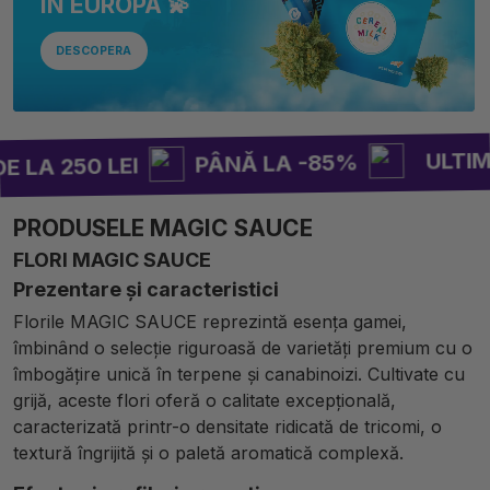
ÎN EUROPA 💫
DESCOPERA
ULTIMA RUNDĂ
PÂNĂ LA -85%
50 LEI
PRODUSELE MAGIC SAUCE
FLORI MAGIC SAUCE
Prezentare și caracteristici
Florile MAGIC SAUCE reprezintă esența gamei,
îmbinând o selecție riguroasă de varietăți premium cu o
îmbogățire unică în terpene și canabinoizi. Cultivate cu
grijă, aceste flori oferă o calitate excepțională,
caracterizată printr-o densitate ridicată de tricomi, o
textură îngrijită și o paletă aromatică complexă.