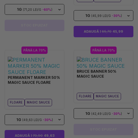
1G
(71,20 LEI/G
-60%
)
1G
(45,99 LEI/G
-30%
)
STOC EPUIZAT
ADAUGĂ I
65,70
45,99
PÂNĂ LA 70%
PÂNĂ LA 70%
BRUCE BANNER 50%
MAGIC SAUCE
PERMANENT MARKER 50%
MAGIC SAUCE FLOARE
FLOARE
MAGIC SAUCE
FLOARE
MAGIC SAUCE
1G
(42,49 LEI/G
-30%
)
1G
(49,63 LEI/G
-30%
)
STOC EPUIZAT
ADAUGĂ I
70,90
49,63