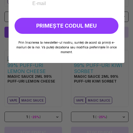
FLOARE
MAGIC SAUCE
VAPE
MAGIC SAUCE
1G
1
(27,80 LEI/G
-50%
)
(
-25%
)
PRIMEȘTE CODUL MEU
ADAUGĂ I
55,60
27,80
STOC EPUIZAT
Prin înscrierea la newsletter-ul nostru, sunteți de acord să primiți e-
mailuri de la noi. Vă puteți dezabona sau modifica preferințele în orice
PÂNĂ LA 45%
PÂNĂ LA 45%
moment.
MAGIC SAUCE 2ML 99%
MAGIC SAUCE 2ML 99%
PUFF-URI LEMON CHEESE
PUFF-URI KIWI SORBET
VAPE
MAGIC SAUCE
VAPE
MAGIC SAUCE
1
1
(
-25%
)
(
-25%
)
STOC EPUIZAT
STOC EPUIZAT