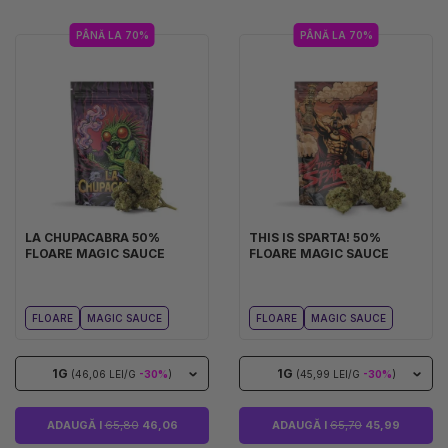
PÂNĂ LA 70%
PÂNĂ LA 70%
LA CHUPACABRA 50%
THIS IS SPARTA! 50%
FLOARE MAGIC SAUCE
FLOARE MAGIC SAUCE
FLOARE
MAGIC SAUCE
FLOARE
MAGIC SAUCE
1G
1G
(46,06 LEI/G
-30%
)
(45,99 LEI/G
-30%
)
ADAUGĂ I
65,80
46,06
ADAUGĂ I
65,70
45,99