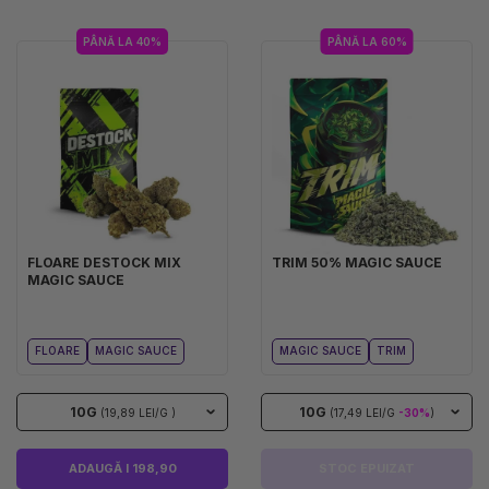
PÂNĂ LA 40%
PÂNĂ LA 60%
FLOARE DESTOCK MIX
TRIM 50% MAGIC SAUCE
MAGIC SAUCE
FLOARE
MAGIC SAUCE
MAGIC SAUCE
TRIM
10G
10G
(19,89 LEI/G )
(17,49 LEI/G
-30%
)
ADAUGĂ I 198,90
STOC EPUIZAT