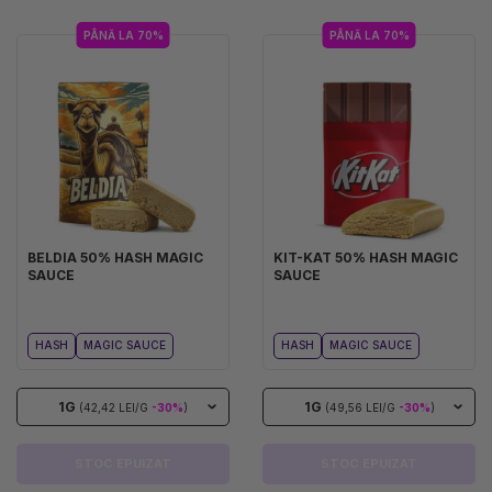
PÂNĂ LA 70%
PÂNĂ LA 70%
BELDIA 50% HASH MAGIC
KIT-KAT 50% HASH MAGIC
SAUCE
SAUCE
HASH
MAGIC SAUCE
HASH
MAGIC SAUCE
1G
1G
(42,42 LEI/G
-30%
)
(49,56 LEI/G
-30%
)
STOC EPUIZAT
STOC EPUIZAT