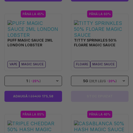
PÂNĂ LA 45%
PÂNĂ LA 60%
PUFF MAGIC SAUCE 2ML
TITTY SPRINKLES 50%
LONDON LOBSTER
FLOARE MAGIC SAUCE
VAPE
MAGIC SAUCE
FLOARE
MAGIC SAUCE
1
5G
(
-25%
)
(28,11 LEI/G
-20%
)
ADAUGĂ I
234,10
175,58
STOC EPUIZAT
PÂNĂ LA 85%
PÂNĂ LA 40%