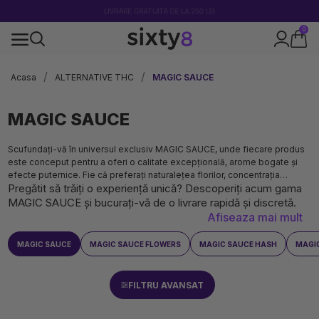
0
Livrare rapidă și sigură
Acasa
ALTERNATIVE THC
MAGIC SAUCE
MAGIC SAUCE
Scufundați-vă în universul exclusiv MAGIC SAUCE, unde fiecare produs
este conceput pentru a oferi o calitate excepțională, arome bogate și
efecte puternice. Fie că preferați naturalețea florilor, concentrația
Pregătit să trăiți o experiență unică? Descoperiți acum gama
rășinilor sau practicitatea cartușelor preumplute și a pufurilor de unică
folosință, selecția noastră răspunde tuturor dorințelor dumneavoastră.
MAGIC SAUCE și bucurați-vă de o livrare rapidă și discretă.
Toate produsele noastre sunt testate riguros pentru a garanta puritatea,
Afiseaza mai mult
conformitatea și siguranța.
MAGIC SAUCE
MAGIC SAUCE FLOWERS
MAGIC SAUCE HASH
MAGIC
FILTRU AVANSAT