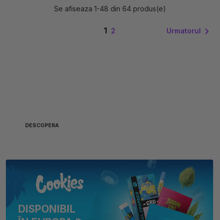
Se afiseaza 1-48 din 64 produs(e)
1

Urmatorul
2
MEREU
ÎN ATAC 🏴‍☠️
DESCOPERA
DISPONIBIL