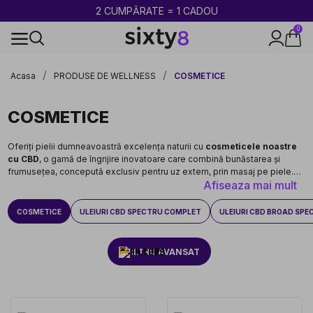
0
Produse testate și certificate
Acasa
PRODUSE DE WELLNESS
COSMETICE
COSMETICE
Oferiți pielii dumneavoastră excelența naturii cu
cosmeticele noastre
cu CBD
, o gamă de îngrijire inovatoare care combină bunăstarea și
frumusețea, concepută exclusiv pentru uz extern, prin masaj pe piele.
Afiseaza mai mult
Acest produs nu trebuie consumat.
COSMETICE
ULEIURI CBD SPECTRU COMPLET
ULEIURI CBD BROAD SP
FILTRU AVANSAT