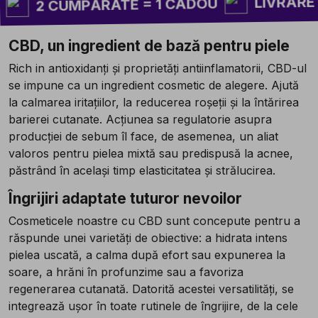
LIVRARE GRA
2 CUMPĂRATE = 1 CADOU
CBD, un ingredient de bază pentru piele
Rich in antioxidanți și proprietăți antiinflamatorii, CBD-ul
se impune ca un ingredient cosmetic de alegere. Ajută
la calmarea iritațiilor, la reducerea roșeții și la întărirea
barierei cutanate. Acțiunea sa regulatorie asupra
producției de sebum îl face, de asemenea, un aliat
valoros pentru pielea mixtă sau predispusă la acnee,
păstrând în același timp elasticitatea și strălucirea.
Îngrijiri adaptate tuturor nevoilor
Cosmeticele noastre cu CBD sunt concepute pentru a
răspunde unei varietăți de obiective: a hidrata intens
pielea uscată, a calma după efort sau expunerea la
soare, a hrăni în profunzime sau a favoriza
regenerarea cutanată. Datorită acestei versatilități, se
integrează ușor în toate rutinele de îngrijire, de la cele