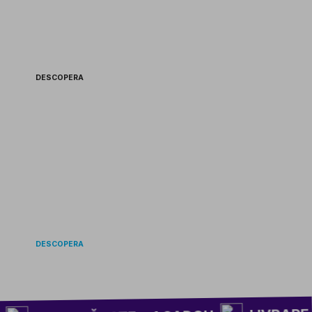
MEREU
ÎN ATAC 🏴‍☠️
DESCOPERA
DISPONIBIL
ÎN EUROPA 💫
DESCOPERA