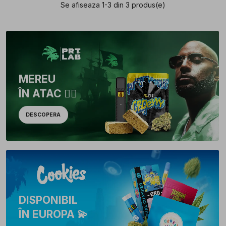
Se afiseaza 1-3 din 3 produs(e)
MEREU
ÎN ATAC 🏴‍☠️
DESCOPERA
DISPONIBIL
ÎN EUROPA 💫