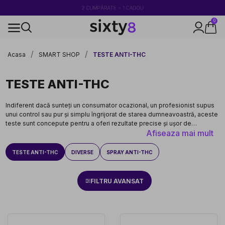
2 CUMPĂRATE = 1 CADOU
0
100% legal în Europa
Acasa
SMART SHOP
TESTE ANTI-THC
TESTE ANTI-THC
Indiferent dacă sunteți un consumator ocazional, un profesionist supus
unui control sau pur și simplu îngrijorat de starea dumneavoastră, aceste
teste sunt concepute pentru a oferi rezultate precise și ușor de
Afiseaza mai mult
interpretat.
TESTE ANTI-THC
DIVERSE
SPRAY ANTI-THC
FILTRU AVANSAT