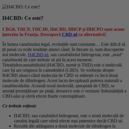
H4CBD: Ce este?
CBG9, THCP, THCJD, H4CBD, HHCP și HHCPO sunt acum
interzise în Franța. Descoperă
CBD-ul
ca alternativă!
În lumea canabisului legal, evoluțiile sunt constante… Este dificil să
ții pasul cu noile tendințe atunci când, în fiecare zi, sunt descoperite
noi molecule.
H4CBD-ul
, sau canabidiolul hidrogenat, este „noul"
canabinoid de care trebuie să știi în acest moment.
Tetrahidrocannabidiolul (H4CBD, numit și THD) este o moleculă
care își are originea în cannabidiol (CBD). Se vorbește despre
H4CBD atunci când molecula de CBD se mărește cu încă două
molecule de dihidrogen. Acest lucru decuplează puterea naturală a
canabinoidului. Această nouă moleculă, apropiată de CBD, se
anunță promițătoare pe piață, deoarece este o versiune îmbunătățită a
CBD-ului și oferă efecte foarte convingătoare.
Ce trebuie reținut:
H4CBD, sau canabidiol hidrogenat, este o nouă moleculă de
canabis legală care oferă efecte mai puternice decât CBD-ul.
Rezultă din adăugarea a două molecule de dihidrogen la