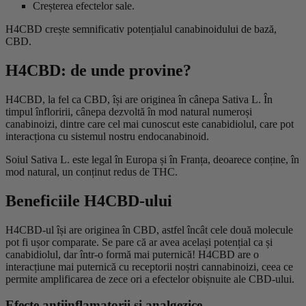
Creșterea efectelor sale.
H4CBD crește semnificativ potențialul canabinoidului de bază,
CBD.
H4CBD: de unde provine?
H4CBD, la fel ca CBD, își are originea în cânepa Sativa L. În
timpul înfloririi, cânepa dezvoltă în mod natural numeroși
canabinoizi, dintre care cel mai cunoscut este canabidiolul, care pot
interacționa cu sistemul nostru endocanabinoid.
Soiul Sativa L. este legal în Europa și în Franța, deoarece conține, în
mod natural, un conținut redus de THC.
Beneficiile H4CBD-ului
H4CBD-ul își are originea în CBD, astfel încât cele două molecule
pot fi ușor comparate. Se pare că ar avea același potențial ca și
canabidiolul, dar într-o formă mai puternică! H4CBD are o
interacțiune mai puternică cu receptorii noștri cannabinoizi, ceea ce
permite amplificarea de zece ori a efectelor obișnuite ale CBD-ului.
Efecte antiinflamatorii și analgezice