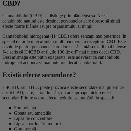
CBD?
Cannabidiolul (CBD) se distinge prin blândețea sa. Acest
canabinoid natural este destinat persoanelor care doresc să simtă
efecte foarte blânde asupra organismului și minții.
Cannabidiolul hidrogenat (H4CBD) oferă senzații mai puternice, în
special datorită unei afinități mult mai mari cu receptorul CB1. Este
o soluție pentru persoanele care doresc să simtă senzații mai intense.
S-a scris că H4CBD ar fi „de 100 de ori" mai intens decât CBD.
Deși afirmația este puțin exagerată, este adevărat că canabidiolul
hidrogenat acționează mai puternic decât canabidiolul.
Există efecte secundare?
H4CBD, sau THD, poate provoca efecte secundare mai puternice
decât CBD, care, la rândul său, nu are aproape niciun efect
secundar. Printre aceste efecte nedorite se numără, în special:
Somnolența
Greața sau amețelile
Lipsa de concentrare
Lipsa coordonării motorii
Gura uscată