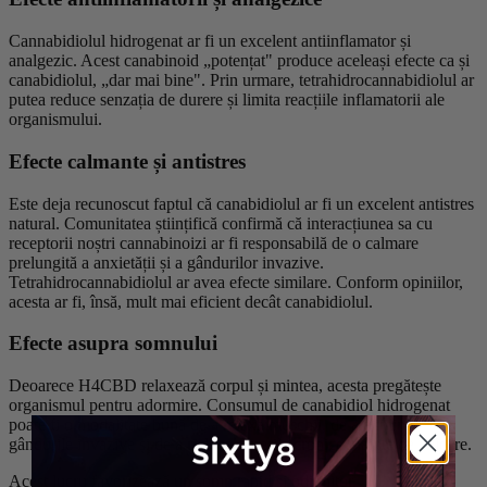
Cannabidiolul hidrogenat ar fi un excelent antiinflamator și
analgezic. Acest canabinoid „potențat" produce aceleași efecte ca și
canabidiolul, „dar mai bine". Prin urmare, tetrahidrocannabidiolul ar
putea reduce senzația de durere și limita reacțiile inflamatorii ale
organismului.
Efecte calmante și antistres
Este deja recunoscut faptul că canabidiolul ar fi un excelent antistres
natural. Comunitatea științifică confirmă că interacțiunea sa cu
receptorii noștri cannabinoizi ar fi responsabilă de o calmare
prelungită a anxietății și a gândurilor invazive.
Tetrahidrocannabidiolul ar avea efecte similare. Conform opiniilor,
acesta ar fi, însă, mult mai eficient decât canabidiolul.
Efecte asupra somnului
Deoarece H4CBD relaxează corpul și mintea, acesta pregătește
organismul pentru adormire. Consumul de canabidiol hidrogenat
poate fi o modalitate bună de a relaxa mușchii, de a elimina
gândurile invazive și de a reduce durerile cronice înainte de culcare.
Acest lucru favorizează un somn rapid și odihnitor.