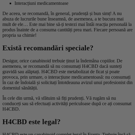
Interacțiuni medicamentoase
De aceea, se recomandă, în general, prudență și bun simț! A nu
abuza de lucrurile bune înseamnă, de asemenea, a te bucura mai
mult de ele… Este mai bine să-ți testezi mai întâi reacția personală la
produs înainte de a consuma cantități prea mari. Fiecare persoană are
propria sa chimie!
Există recomandări speciale?
Desigur, orice canabinoid trebuie ținut la îndemâna copiilor. De
asemenea, se recomandă să nu consumați H4CBD dacă sunteți
gravidă sau alăptați. H4CBD este metabolizat de ficat și poate
provoca, prin urmare, o interacțiune medicamentoasă: nu consumați
în caz de îndoială și solicitați întotdeauna avizul unui profesionist din
domeniul sănătății.
În cele din urmă, vă sfătuim să fiți prudenți. Vă rugăm să nu
conduceți sau să efectuați activități periculoase după ce ați consumat
H4CBD.
H4CBD este legal?
H4CBD este un canabinoid complet legal în Franța. Trebuie însă să