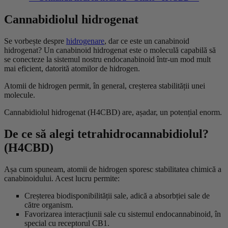
Cannabidiolul hidrogenat
Se vorbește despre
hidrogenare
, dar ce este un canabinoid
hidrogenat? Un canabinoid hidrogenat este o moleculă capabilă să
se conecteze la sistemul nostru endocanabinoid într-un mod mult
mai eficient, datorită atomilor de hidrogen.
Atomii de hidrogen permit, în general, creșterea stabilității unei
molecule.
Cannabidiolul hidrogenat (H4CBD) are, așadar, un potențial enorm.
De ce să alegi tetrahidrocannabidiolul?
(H4CBD)
Așa cum spuneam, atomii de hidrogen sporesc stabilitatea chimică a
canabinoidului. Acest lucru permite:
Creșterea biodisponibilității sale, adică a absorbției sale de
către organism.
Favorizarea interacțiunii sale cu sistemul endocannabinoid, în
special cu receptorul CB1.