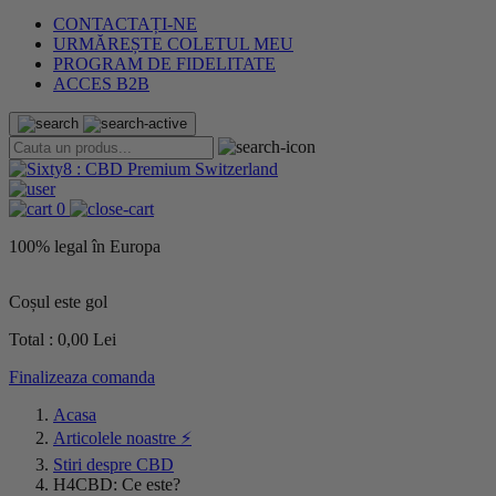
CONTACTAȚI-NE
URMĂREȘTE COLETUL MEU
PROGRAM DE FIDELITATE
ACCES B2B
0
100% legal în Europa
L
Coșul este gol
Total :
0,00 Lei
Finalizeaza comanda
Acasa
Articolele noastre ⚡
Stiri despre CBD
H4CBD: Ce este?