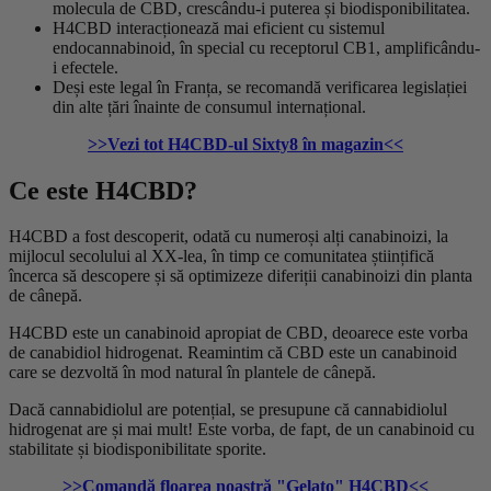
molecula de CBD, crescându-i puterea și biodisponibilitatea.
H4CBD interacționează mai eficient cu sistemul
endocannabinoid, în special cu receptorul CB1, amplificându-
i efectele.
Deși este legal în Franța, se recomandă verificarea legislației
din alte țări înainte de consumul internațional.
>>Vezi tot H4CBD-ul Sixty8 în magazin<<
Ce este H4CBD?
H4CBD a fost descoperit, odată cu numeroși alți canabinoizi, la
mijlocul secolului al XX-lea, în timp ce comunitatea științifică
încerca să descopere și să optimizeze diferiții canabinoizi din planta
de cânepă.
H4CBD este un canabinoid apropiat de CBD, deoarece este vorba
de canabidiol hidrogenat. Reamintim că CBD este un canabinoid
care se dezvoltă în mod natural în plantele de cânepă.
Dacă cannabidiolul are potențial, se presupune că cannabidiolul
hidrogenat are și mai mult! Este vorba, de fapt, de un canabinoid cu
stabilitate și biodisponibilitate sporite.
>>Comandă floarea noastră "Gelato" H4CBD<<