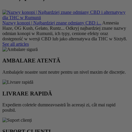
Nazwy konopi | Najbardziej znane odmiany CBD i...
Amnesia
F
Haze, OG Kush, Gelato, Runtz... Odkryj najbardziej znane nazwy
H
odmian konopi w Rumunii, ich typy, cenione efekty oraz
r
dostępność w wersji CBD lub jako alternatywa dla THC w Sixty8.
D
See all articles
AMBALARE ATENTĂ
Ambalajele noastre sunt neutre pentru un nivel maxim de discreție.
LIVRARE RAPIDĂ
Expediem coletele dumneavoastră în aceeași zi, cât mai rapid
posibil.
SUPORT CLIENȚI