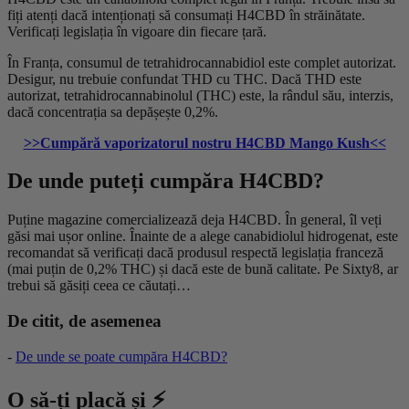
fiți atenți dacă intenționați să consumați H4CBD în străinătate.
Verificați legislația în vigoare din fiecare țară.
În Franța, consumul de tetrahidrocannabidiol este complet autorizat.
Desigur, nu trebuie confundat THD cu THC. Dacă THD este
autorizat, tetrahidrocannabinolul (THC) este, la rândul său, interzis,
dacă concentrația sa depășește 0,2%.
>>Cumpără vaporizatorul nostru H4CBD Mango Kush<<
De unde puteți cumpăra H4CBD?
Puține magazine comercializează deja H4CBD. În general, îl veți
găsi mai ușor online. Înainte de a alege canabidiolul hidrogenat, este
recomandat să verificați dacă produsul respectă legislația franceză
(mai puțin de 0,2% THC) și dacă este de bună calitate. Pe Sixty8, ar
trebui să găsiți ceea ce căutați…
De citit, de asemenea
-
De unde se poate cumpăra H4CBD?
O să-ți placă și ⚡