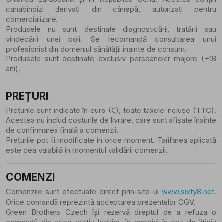
canabinoizi derivați din cânepă, autorizați pentru
comercializare.
Produsele nu sunt destinate diagnosticării, tratării sau
vindecării unei boli. Se recomandă consultarea unui
profesionist din domeniul sănătății înainte de consum.
Produsele sunt destinate exclusiv persoanelor majore (+18
ani).
PREȚURI
Prețurile sunt indicate în euro (€), toate taxele incluse (TTC).
Acestea nu includ costurile de livrare, care sunt afișate înainte
de confirmarea finală a comenzii.
Prețurile pot fi modificate în orice moment. Tarifarea aplicată
este cea valabilă în momentul validării comenzii.
COMENZI
Comenzile sunt efectuate direct prin site-ul
www.sixty8.net
.
Orice comandă reprezintă acceptarea prezentelor CGV.
Green Brothers Czech își rezervă dreptul de a refuza o
comandă din orice motiv legitim, în special în caz de litigiu