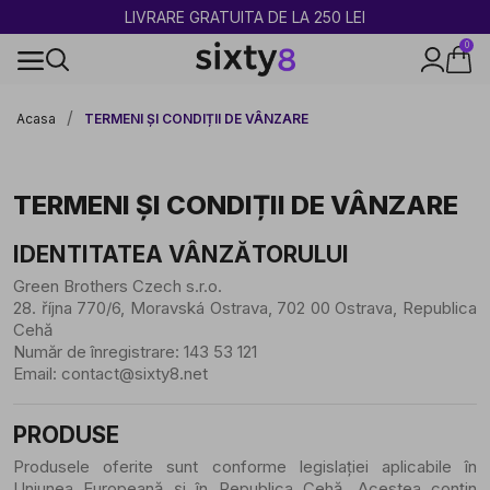
2 CUMPĂRATE = 1 CADOU
0
100% legal în Europa
Acasa
TERMENI ȘI CONDIȚII DE VÂNZARE
TERMENI ȘI CONDIȚII DE VÂNZARE
IDENTITATEA VÂNZĂTORULUI
Green Brothers Czech s.r.o.
28. října 770/6, Moravská Ostrava, 702 00 Ostrava, Republica
Cehă
Număr de înregistrare: 143 53 121
Email:
contact@sixty8.net
PRODUSE
Produsele oferite sunt conforme legislației aplicabile în
Uniunea Europeană și în Republica Cehă. Acestea conțin