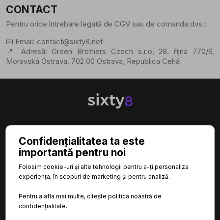
CONTACT
Pentru orice întrebare legată de CGV sau de comanda dvs.:
📧 Email:
contact@sixty8.net
📍 Adresă: Green Brothers Czech s.r.o, 28. října 770/6,
Moravská Ostrava, 702 00 Ostrava, Republica Cehă

CATEGORII
Confidențialitatea ta este
importantă pentru noi

INFORMAȚII
Folosim cookie-uri și alte tehnologii pentru a-ți personaliza
experiența, în scopuri de marketing și pentru analiză.

LINKURI UTILE
Pentru a afla mai multe, citește politica noastră de
confidențialitate.