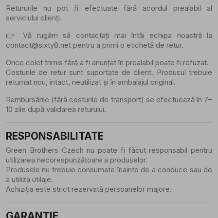
Retururile nu pot fi efectuate fără acordul prealabil al
serviciului clienți.
👉 Vă rugăm să contactați mai întâi echipa noastră la
contact@sixty8.net
pentru a primi o etichetă de retur.
Orice colet trimis fără a fi anunțat în prealabil poate fi refuzat.
Costurile de retur sunt suportate de client. Produsul trebuie
returnat nou, intact, neutilizat și în ambalajul original.
Rambursările (fără costurile de transport) se efectuează în 7–
10 zile după validarea returului.
RESPONSABILITATE
Green Brothers Czech nu poate fi făcut responsabil pentru
utilizarea necorespunzătoare a produselor.
Produsele nu trebuie consumate înainte de a conduce sau de
a utiliza utilaje.
Achiziția este strict rezervată persoanelor majore.
GARANȚIE