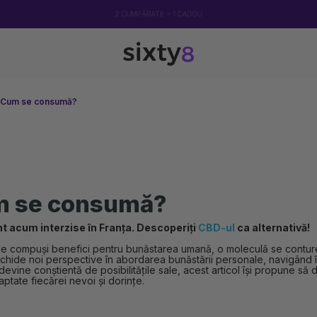
2 CUMPĂRATE = 1 CADOU
 Cum se consumă?
m se consumă?
acum interzise în Franța. Descoperiți
CBD-ul
ca alternativă!
tate de compuși benefici pentru bunăstarea umană, o moleculă se contu
schide noi perspective în abordarea bunăstării personale, navigând î
vine conștientă de posibilitățile sale, acest articol își propune să 
ptate fiecărei nevoi și dorințe.