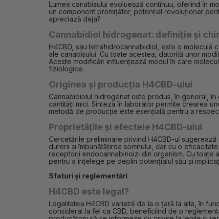
Lumea canabisului evoluează continuu, oferind în mod
un component promițător, potențial revoluționar pentru
apreciază deja?
Cannabidiol hidrogenat: definiție și ch
H4CBD, sau tetrahidrocannabidiol, este o moleculă car
ale canabisului. Cu toate acestea, datorită unor modif
Aceste modificări influențează modul în care molecul
fiziologice.
Originea și producția H4CBD-ului
Cannabidiolul hidrogenat este produs, în general, în d
cantități mici. Sinteza în laborator permite crearea u
metodă de producție este esențială pentru a respect
Proprietățile și efectele H4CBD-ului
Cercetările preliminare privind H4CBD-ul sugerează c
durerii și îmbunătățirea somnului, dar cu o eficacit
receptorii endocannabinoizi din organism. Cu toate a
pentru a înțelege pe deplin potențialul său și implicaț
Sfaturi și reglementări
H4CBD este legal?
Legalitatea H4CBD variază de la o țară la alta, în fun
considerat la fel ca CBD, beneficiind de o reglementare 
producătorii să se informeze cu privire la legile și 