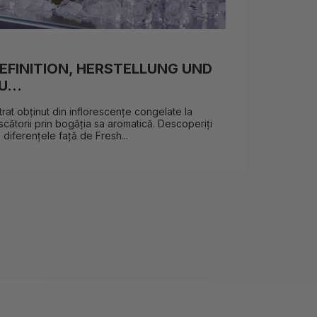
EFINITION, HERSTELLUNG UND
PLA
...
TUT
at obținut din inflorescențe congelate la
Lumân
cătorii prin bogăția sa aromatică. Descoperiți
plante
 diferențele față de Fresh...
creezi