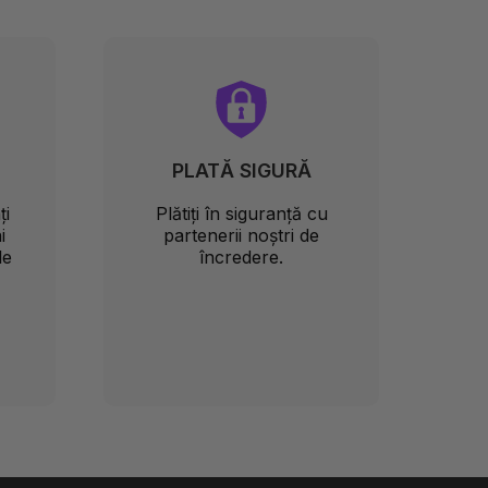
PLATĂ SIGURĂ
ți
Plătiți în siguranță cu
i
partenerii noștri de
le
încredere.