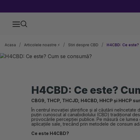
Acasa
Articolele noastre ⚡
Stiri despre CBD
H4CBD: Ce este?
H4CBD: Ce este? Cu
CBG9, THCP, THCJD, H4CBD, HHCP și HHCP sunt 
În centrul inovației științifice și al căutării neînce
puțin cunoscut al canabidiolului (CBD) tradițional de
provocările percepției publice. Pe măsură ce lumea de
aplicațiile sale, trecând prin metodele de consum ada
Ce este H4CBD?