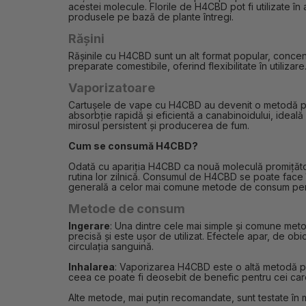
acestei molecule. Florile de H4CBD pot fi utilizate î
produsele pe bază de plante întregi.
Rășini
Rășinile cu H4CBD sunt un alt format popular, concent
preparate comestibile, oferind flexibilitate în utiliz
Vaporizatoare
Cartușele de vape cu H4CBD au devenit o metodă prefe
absorbție rapidă și eficientă a canabinoidului, ideală
mirosul persistent și producerea de fum.
Cum se consumă H4CBD?
Odată cu apariția H4CBD ca nouă moleculă promițătoar
rutina lor zilnică. Consumul de H4CBD se poate face î
generală a celor mai comune metode de consum pentr
Metode de consum
Ingerare
: Una dintre cele mai simple și comune m
precisă și este ușor de utilizat. Efectele apar, de ob
circulația sanguină.
Inhalarea
: Vaporizarea H4CBD este o altă metodă popu
ceea ce poate fi deosebit de benefic pentru cei car
Alte metode, mai puțin recomandate, sunt testate în 