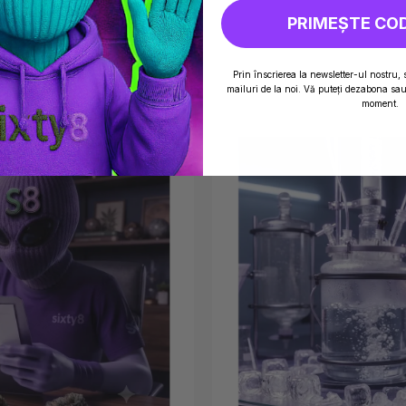
PRIMEȘTE CO
Prin înscrierea la newsletter-ul nostru, 
mailuri de la noi. Vă puteți dezabona sau 
moment.