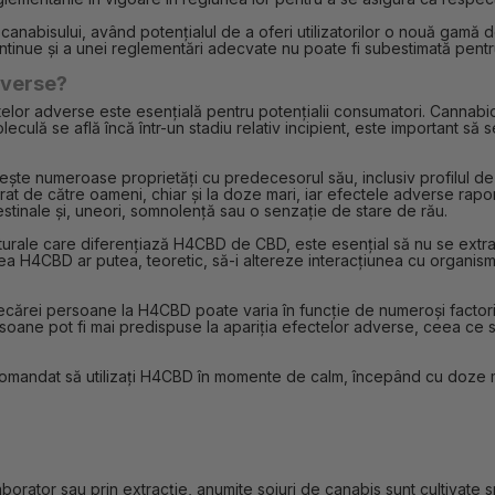
nabisului, având potențialul de a oferi utilizatorilor o nouă gamă d
ntinue și a unei reglementări adecvate nu poate fi subestimată pentru a
dverse?
telor adverse este esențială pentru potențialii consumatori. Cannab
eculă se află încă într-un stadiu relativ incipient, este important să s
te numeroase proprietăți cu predecesorul său, inclusiv profilul de s
erat de către oameni, chiar și la doze mari, iar efectele adverse ra
ntestinale și, uneori, somnolență sau o senzație de stare de rău.
cturale care diferențiază H4CBD de CBD, este esențial să nu se ext
ea H4CBD ar putea, teoretic, să-i altereze interacțiunea cu organismu
ecărei persoane la H4CBD poate varia în funcție de numeroși factori,
rsoane pot fi mai predispuse la apariția efectelor adverse, ceea ce s
omandat să utilizați H4CBD în momente de calm, începând cu doze mic
borator sau prin extracție, anumite soiuri de canabis sunt cultivate sp