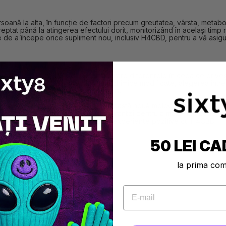
ană la alta, în funcție de factori precum greutatea, vârsta, metabol
reptat până la atingerea efectului dorit, monitorizând în același tim
nte de a începe orice supliment nou, inclusiv H4CBD, pentru a vă asigur
e important să luăm în considerare diferențele în ceea ce privește 
icii unice datorită structurii sale chimice modificate, alegerea înt
eacțiile personale la fiecare compus.
iuni flexibile pentru a integra această nouă moleculă promițătoare
ă se acorde atenție dozelor și siguranței pentru a maximiza beneficiile
ormată și prudentă este cheia unei experiențe pozitive cu H4CBD.
50 LEI CA
Bomb și Mousseux
la prima co