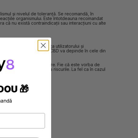
ismul și nivelul de toleranță. Se recomandă, în
p reacțiile organismului. Este întotdeauna recomandat
a că nu există contraindicații sau interacțiuni cu alte
eficacitatea, experiența utilizatorului și
re H4CBD și alte forme de CBD va depinde în cele din
 într-un regim de bunăstare. Fie că este vorba de
 potențiale și a minimiza riscurile. La fel ca în cazul
DOU 🎁
mandă