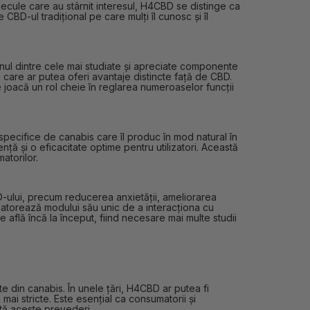
ecule care au stârnit interesul, H4CBD se distinge ca
CBD-ul tradițional pe care mulți îl cunosc și îl
unul dintre cele mai studiate și apreciate componente
i care ar putea oferi avantaje distincte față de CBD.
joacă un rol cheie în reglarea numeroaselor funcții
i specifice de canabis care îl produc în mod natural în
nță și o eficacitate optime pentru utilizatori. Această
atorilor.
D-ului, precum reducerea anxietății, ameliorarea
datorează modului său unic de a interacționa cu
flă încă la început, fiind necesare mai multe studii
te din canabis. În unele țări, H4CBD ar putea fi
 mai stricte. Este esențial ca consumatorii și
ctă aceste prevederi.