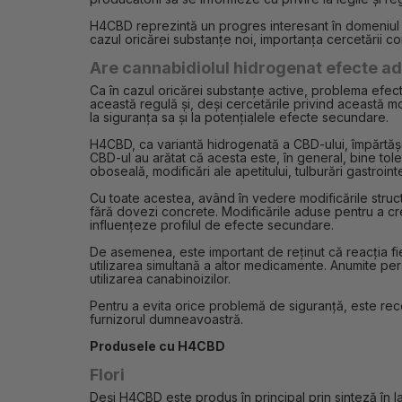
H4CBD reprezintă un progres interesant în domeniul ca
cazul oricărei substanțe noi, importanța cercetării co
Are cannabidiolul hidrogenat efecte a
Ca în cazul oricărei substanțe active, problema efec
această regulă și, deși cercetările privind această mol
la siguranța sa și la potențialele efecte secundare.
H4CBD, ca variantă hidrogenată a CBD-ului, împărtășeș
CBD-ul au arătat că acesta este, în general, bine tol
oboseală, modificări ale apetitului, tulburări gastroi
Cu toate acestea, având în vedere modificările stru
fără dovezi concrete. Modificările aduse pentru a cr
influențeze profilul de efecte secundare.
De asemenea, este important de reținut că reacția fi
utilizarea simultană a altor medicamente. Anumite pe
utilizarea canabinoizilor.
Pentru a evita orice problemă de siguranță, este rec
furnizorul dumneavoastră.
Produsele cu H4CBD
Flori
Deși H4CBD este produs în principal prin sinteză în la