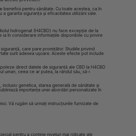
e beneficii pentru sănătate. Cu toate acestea, ca în
 garanta siguranța și eficacitatea utilizării sale.
idiolul hidrogenat (H4CBD) nu face excepție de la
e ia în considerare informațiile disponibile cu privire
iguranță, care pare promițător. Studiile privind
portate sunt adesea ușoare. Aceste efecte pot include
rapoleze direct datele de siguranță ale CBD la H4CBD
l uman, ceea ce ar putea, la rândul său, să-i
 inclusiv genetica, starea generală de sănătate și
ubliniază importanța unei abordări personalizate în
i. Vă rugăm să urmați instrucțiunile furnizate de
ecial pentru a conține niveluri mai ridicate ale