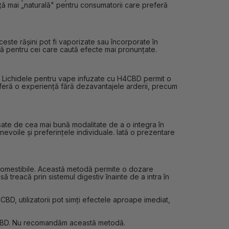
nță mai „naturală" pentru consumatorii care preferă
este rășini pot fi vaporizate sau încorporate în
tivă pentru cei care caută efecte mai pronunțate.
r. Lichidele pentru vape infuzate cu H4CBD permit o
e oferă o experiență fără dezavantajele arderii, precum
sate de cea mai bună modalitate de a o integra în
evoile și preferințele individuale. Iată o prezentare
omestibile. Această metodă permite o dozare
 treacă prin sistemul digestiv înainte de a intra în
BD, utilizatorii pot simți efectele aproape imediat,
e H4CBD. Nu recomandăm această metodă.