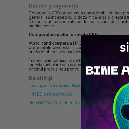
Dozare și siguranță
Dozarea H4CBD poate varia considerabil de la o perso
general, să începeți cu o doză mică și să o creșteți t
să consultați un specialist în domeniul sănătății înai
medicamente.
Comparație cu alte forme de CBD
Atunci când comparăm H4CBD cu alte forme de CBD, est
preferințele de consum. Deși H4CBD poate oferi benef
urmă de obiectivele individuale de bunăstare și de r
În concluzie, consumul de H4CBD oferă o gamă de opț
ingestie, inhalare sau aplicare topică, este esențial s
oricărui produs nou pentru sănătate, o abordare inf
De citit și
Descoperirea rășinilor Hash H4CBD: Pakistanez, H 
H4CBD este periculos?
Flori H4CBD: Forbidden fruit și Gelato