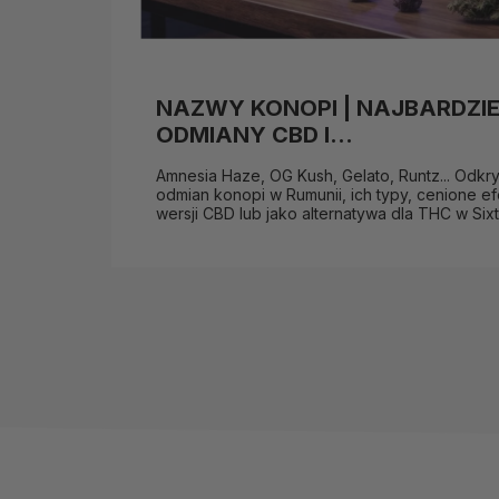
NAZWY KONOPI | NAJBARDZI
ODMIANY CBD I...
Amnesia Haze, OG Kush, Gelato, Runtz... Odkr
odmian konopi w Rumunii, ich typy, cenione e
wersji CBD lub jako alternatywa dla THC w Sixt