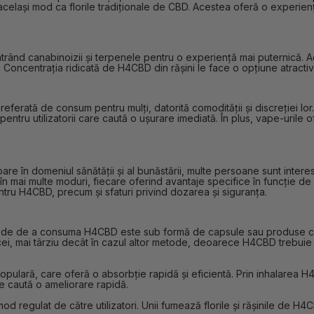
n același mod ca florile tradiționale de CBD. Acestea oferă o experie
rând canabinoizii și terpenele pentru o experiență mai puternică. Ac
are. Concentrația ridicată de H4CBD din rășini le face o opțiune atrac
rată de consum pentru mulți, datorită comodității și discreției lo
 pentru utilizatorii care caută o ușurare imediată. În plus, vape-uril
e în domeniul sănătății și al bunăstării, multe persoane sunt intere
n mai multe moduri, fiecare oferind avantaje specifice în funcție de n
u H4CBD, precum și sfaturi privind dozarea și siguranța.
etode de a consuma H4CBD este sub formă de capsule sau produse c
icei, mai târziu decât în cazul altor metode, deoarece H4CBD trebuie să
lară, care oferă o absorbție rapidă și eficientă. Prin inhalarea H4C
e caută o ameliorare rapidă.
mod regulat de către utilizatori. Unii fumează florile și rășinile d