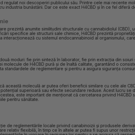
 regulat noi descoperiri publicului său. Printre cele mai recente mol
 industria bunăstării. Dar ce este exact H4CBD și în ce fel diferă de 
imie
e prezintă anumite similitudini structurale cu cannabidiolul (CBD), 
icări specifice ale structurii sale chimice, H4CBD prezintă proprietăț
a interacționează cu sistemul endocannabinoid al organismului, care 
ouă moduri: fie prin sinteză în laborator, fie prin extracția din soiur
nei molecule de H4CBD pură și de înaltă calitate, garantând o consiste
a standardele de reglementare și pentru a asigura siguranța consum
ă această moleculă ar putea oferi beneficii similare cu cele ale CB
ate potențial superioară sau efecte secundare reduse. Acest lucru se 
cestea, este important de menționat că cercetarea privind H4CBD se a
iile pentru sănătate.
cție de reglementările locale privind canabinoizii și produsele deriva
relativ flexibilă, în timp ce în altele ar putea fi supus unor restricții
reglementările în vigoare în regiunea lor pentru a se asigura că respe