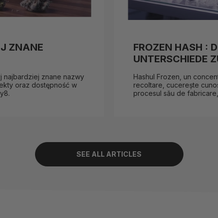
EJ ZNANE
FROZEN HASH : D
UNTERSCHIEDE ZU
yj najbardziej znane nazwy
Hashul Frozen, un concentr
fekty oraz dostępność w
recoltare, cucerește cunos
y8.
procesul său de fabricare,
SEE ALL ARTICLES