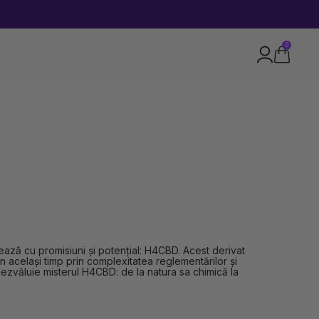
0
rează cu promisiuni și potențial: H4CBD. Acest derivat
n același timp prin complexitatea reglementărilor și
dezvăluie misterul H4CBD: de la natura sa chimică la