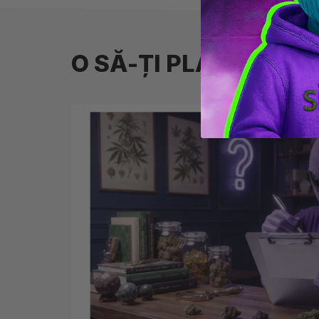
O SĂ-ȚI PLACĂ ȘI ⚡