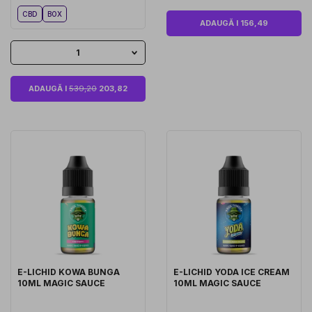
CBD
BOX
ADAUGĂ I 156,49
1
ADAUGĂ I
539,20
203,82
E-LICHID KOWA BUNGA
E-LICHID YODA ICE CREAM
10ML MAGIC SAUCE
10ML MAGIC SAUCE