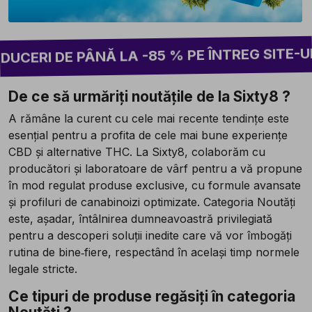
2 CU
ÂNĂ LA -85 % PE ÎNTREG SITE-UL!
De ce să urmăriți noutățile de la Sixty8 ?
A rămâne la curent cu cele mai recente tendințe este
esențial pentru a profita de cele mai bune experiențe
CBD și alternative THC. La Sixty8, colaborăm cu
producători și laboratoare de vârf pentru a vă propune
în mod regulat produse exclusive, cu formule avansate
și profiluri de canabinoizi optimizate. Categoria Noutăți
este, așadar, întâlnirea dumneavoastră privilegiată
pentru a descoperi soluții inedite care vă vor îmbogăți
rutina de bine‑fiere, respectând în același timp normele
legale stricte.
Ce tipuri de produse regăsiți în categoria