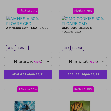
PÂNĂ LA 70%
PÂNĂ LA 70%
AMNESIA 50% FLOARE CBD
GMO COOKIES 50%
FLOARE CBD
CBD
FLOARE
CBD
FLOARE
1G
1G
(28,21 LEI/G
-30%
)
(38,92 LEI/G
-30%
)
ADAUGĂ I
40,30
28,21
ADAUGĂ I
55,60
38,92
PÂNĂ LA 70%
PÂNĂ LA 85%