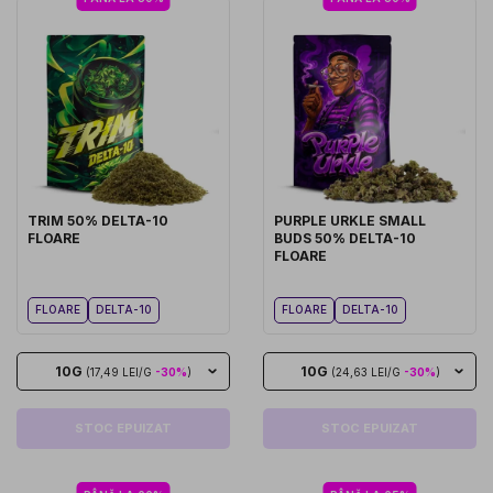
TRIM 50% DELTA-10
PURPLE URKLE SMALL
FLOARE
BUDS 50% DELTA-10
FLOARE
FLOARE
DELTA-10
FLOARE
DELTA-10
10G
10G
(17,49 LEI/G
-30%
)
(24,63 LEI/G
-30%
)
STOC EPUIZAT
STOC EPUIZAT