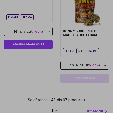
FLOARE
HEC-10
DONNY BURGER 50%
1G
(63,91 LEI/G
-30%
)
MAGIC SAUCE FLOARE
ADAUGĂ I
91,30
63,91
FLOARE
MAGIC SAUCE
1G
(24,64 LEI/G
-30%
)
STOC EPUIZAT
Se afiseaza 1-48 din 97 produs(e)
1

Urmatorul
2
3