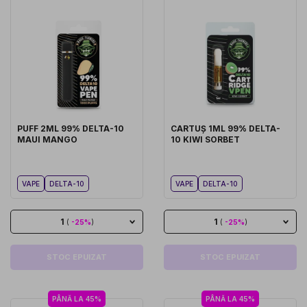
PUFF 2ML 99% DELTA-10
CARTUȘ 1ML 99% DELTA-
MAUI MANGO
10 KIWI SORBET
VAPE
DELTA-10
VAPE
DELTA-10
1
1
(
-25%
)
(
-25%
)
STOC EPUIZAT
STOC EPUIZAT
PÂNĂ LA 45%
PÂNĂ LA 45%