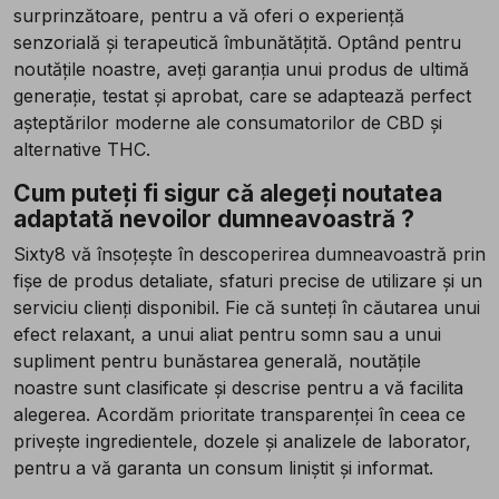
surprinzătoare, pentru a vă oferi o experiență
senzorială și terapeutică îmbunătățită. Optând pentru
noutățile noastre, aveți garanția unui produs de ultimă
generație, testat și aprobat, care se adaptează perfect
așteptărilor moderne ale consumatorilor de CBD și
alternative THC.
Cum puteți fi sigur că alegeți noutatea
adaptată nevoilor dumneavoastră ?
Sixty8 vă însoțește în descoperirea dumneavoastră prin
fișe de produs detaliate, sfaturi precise de utilizare și un
serviciu clienți disponibil. Fie că sunteți în căutarea unui
efect relaxant, a unui aliat pentru somn sau a unui
supliment pentru bunăstarea generală, noutățile
noastre sunt clasificate și descrise pentru a vă facilita
alegerea. Acordăm prioritate transparenței în ceea ce
privește ingredientele, dozele și analizele de laborator,
pentru a vă garanta un consum liniștit și informat.