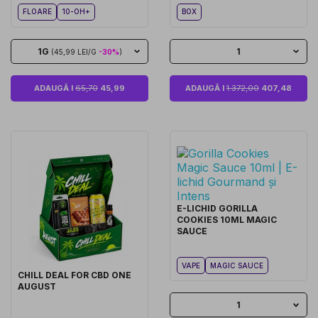
FLOARE
10-OH+
BOX
1G
1
(45,99 LEI/G
-30%
)
ADAUGĂ I
65,70
45,99
ADAUGĂ I
1.372,00
407,48
E-LICHID GORILLA
COOKIES 10ML MAGIC
SAUCE
VAPE
MAGIC SAUCE
CHILL DEAL FOR CBD ONE
AUGUST
1