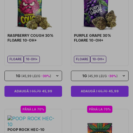
RASPBERRY COUGH 30%
PURPLE GRAPE 30%
FLOARE 10-OH+
FLOARE 10-OH+
FLOARE
10-OH+
FLOARE
10-OH+
1G
1G
(45,99 LEI/G
-30%
)
(45,99 LEI/G
-30%
)
ADAUGĂ I
65,70
45,99
ADAUGĂ I
65,70
45,99
PÂNĂ LA 70%
PÂNĂ LA 70%
POOP ROCK HEC-10