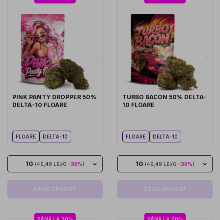
PINK PANTY DROPPER 50%
TURBO BACON 50% DELTA-
DELTA-10 FLOARE
10 FLOARE
FLOARE
DELTA-10
FLOARE
DELTA-10
1G
1G
(49,49 LEI/G
-30%
)
(49,49 LEI/G
-30%
)
STOC EPUIZAT
STOC EPUIZAT
PÂNĂ LA 50%
PÂNĂ LA 50%