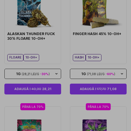
ALASKAN THUNDER FUCK
FINGER HASH 45% 10-OH+
30% FLOARE 10-OH+
FLOARE
10-OH+
HASH
10-OH+
1G
1G
(28,21 LEI/G
-30%
)
(71,08 LEI/G
-60%
)
ADAUGĂ I
40,30
28,21
ADAUGĂ I
177,70
71,08
PÂNĂ LA 70%
PÂNĂ LA 70%