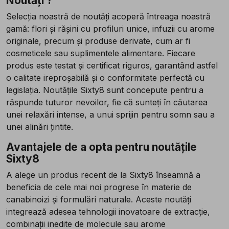
Noutăți ?
Selecția noastră de noutăți acoperă întreaga noastră
gamă: flori și rășini cu profiluri unice, infuzii cu arome
originale, precum și produse derivate, cum ar fi
cosmeticele sau suplimentele alimentare. Fiecare
produs este testat și certificat riguros, garantând astfel
o calitate ireproșabilă și o conformitate perfectă cu
legislația. Noutățile Sixty8 sunt concepute pentru a
răspunde tuturor nevoilor, fie că sunteți în căutarea
unei relaxări intense, a unui sprijin pentru somn sau a
unei alinări țintite.
Avantajele de a opta pentru noutățile
Sixty8
A alege un produs recent de la Sixty8 înseamnă a
beneficia de cele mai noi progrese în materie de
canabinoizi și formulări naturale. Aceste noutăți
integrează adesea tehnologii inovatoare de extracție,
combinații inedite de molecule sau arome