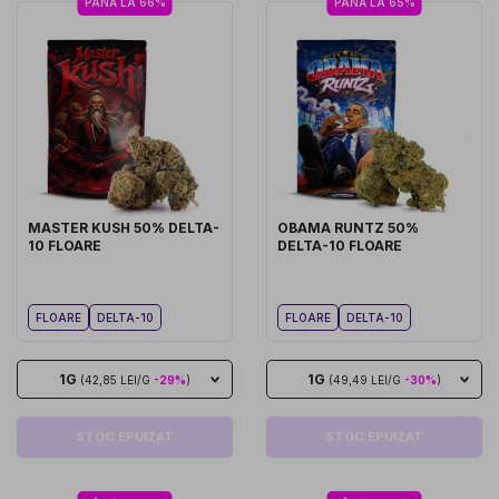
PÂNĂ LA 66%
PÂNĂ LA 65%
MASTER KUSH 50% DELTA-
OBAMA RUNTZ 50%
10 FLOARE
DELTA-10 FLOARE
FLOARE
DELTA-10
FLOARE
DELTA-10
1G
1G
(42,85 LEI/G
-29%
)
(49,49 LEI/G
-30%
)
STOC EPUIZAT
STOC EPUIZAT