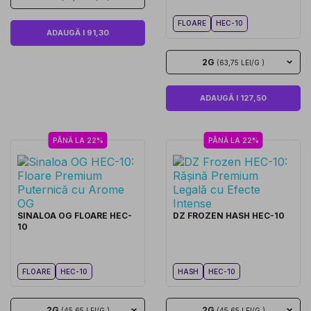
FLOARE
HEC-10
ADAUGĂ I 91,30
2G
(63,75 LEI/G )
ADAUGĂ I 127,50
PÂNĂ LA 22%
PÂNĂ LA 22%
SINALOA OG FLOARE HEC-
DZ FROZEN HASH HEC-10
10
FLOARE
HEC-10
HASH
HEC-10
2G
2G
(45,65 LEI/G )
(45,65 LEI/G )