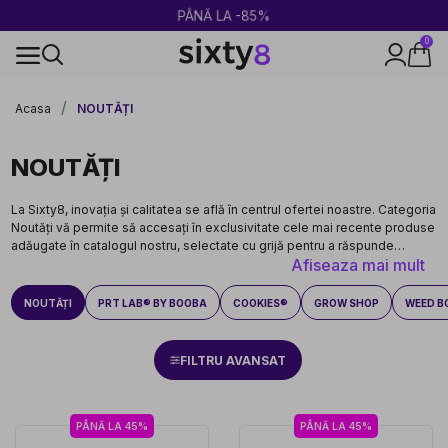
2 CUMPĂRATE = 1 CADOU
0
Livrare rapidă și sigură
Acasa
NOUTĂȚI
NOUTĂȚI
La Sixty8, inovația și calitatea se află în centrul ofertei noastre. Categoria
Noutăți vă permite să accesați în exclusivitate cele mai recente produse
adăugate în catalogul nostru, selectate cu grijă pentru a răspunde
Afiseaza mai mult
așteptărilor celor mai exigenți consumatori.
NOUTĂȚI
PRT LAB® BY BOOBA
COOKIES®
GROW SHOP
WEED B
FILTRU AVANSAT
PÂNĂ LA 45%
PÂNĂ LA 45%