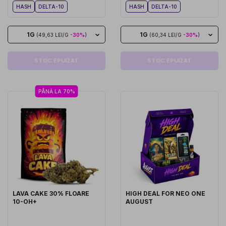
HASH
DELTA-10
HASH
DELTA-10
1G
1G
(49,63 LEI/G
-30%
)
(60,34 LEI/G
-30%
)
STOC EPUIZAT
STOC EPUIZAT
PÂNĂ LA 70%
LAVA CAKE 30% FLOARE
HIGH DEAL FOR NEO ONE
10-OH+
AUGUST