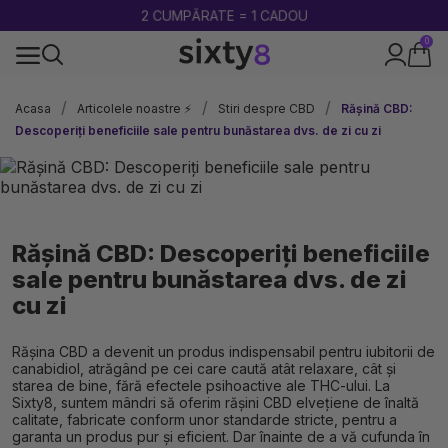
2 CUMPĂRATE = 1 CADOU
0
100% legal în Europa
Acasa
Articolele noastre ⚡
Stiri despre CBD
Rășină CBD:
Descoperiți beneficiile sale pentru bunăstarea dvs. de zi cu zi
Rășină CBD: Descoperiți beneficiile
sale pentru bunăstarea dvs. de zi
cu zi
Rășina CBD a devenit un produs indispensabil pentru iubitorii de
canabidiol, atrăgând pe cei care caută atât relaxare, cât și
starea de bine, fără efectele psihoactive ale THC-ului. La
Sixty8, suntem mândri să oferim rășini CBD elvețiene de înaltă
calitate, fabricate conform unor standarde stricte, pentru a
garanta un produs pur și eficient. Dar înainte de a vă cufunda în