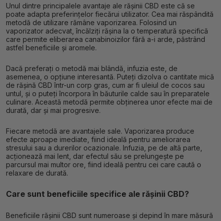
Unul dintre principalele avantaje ale rășinii CBD este că se
poate adapta preferințelor fiecărui utilizator. Cea mai răspândită
metodă de utilizare rămâne vaporizarea. Folosind un
vaporizator adecvat, încălziți rășina la o temperatură specifică
care permite eliberarea canabinoizilor fără a-i arde, păstrând
astfel beneficiile și aromele.
Dacă preferați o metodă mai blândă, infuzia este, de
asemenea, o opțiune interesantă. Puteți dizolva o cantitate mică
de rășină CBD într-un corp gras, cum ar fi uleiul de cocos sau
untul, și o puteți încorpora în băuturile calde sau în preparatele
culinare. Această metodă permite obținerea unor efecte mai de
durată, dar și mai progresive.
Fiecare metodă are avantajele sale. Vaporizarea produce
efecte aproape imediate, fiind ideală pentru ameliorarea
stresului sau a durerilor ocazionale. Infuzia, pe de altă parte,
acționează mai lent, dar efectul său se prelungește pe
parcursul mai multor ore, fiind ideală pentru cei care caută o
relaxare de durată.
Care sunt beneficiile specifice ale rășinii CBD?
Beneficiile rășinii CBD sunt numeroase și depind în mare măsură