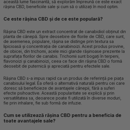
această lume fascinantă, să explorăm împreună ce este exact
rășina CBD, beneficiile sale și cum să o utilizați în mod optim.
Ce este rășina CBD și de ce este populară?
Rășina CBD este un extract concentrat de canabidiol obținut din
planta de cânepă. Spre deosebire de florile de CBD, care sunt,
de asemenea, populare, rășina se distinge prin textura sa
lipicioasă și concentrația de canabinoizi. Acest produs provine,
de obicei, din trichomi, acele mici glande rășinoase prezente la
suprafața florilor de canabis. Trichomii sunt bogați în terpeni,
flavonoizi și canabinoizi, ceea ce face din rășina CBD o formă
deosebit de puternică și apreciată pentru efectele sale.
Rășina CBD s-a impus rapid ca un produs de referință pe piața
canabisului legal. Ea oferă o alternativă naturală pentru cei care
doresc să beneficieze de avantajele cânepii, fără a suferi
efecte psihoactive. Această popularitate se explică și prin
versatilitatea sa, deoarece poate fi utilizată în diverse moduri,
fie prin inhalare, fie sub formă de infuzie.
Cum se utilizează rășina CBD pentru a beneficia de
toate avantajele sale?