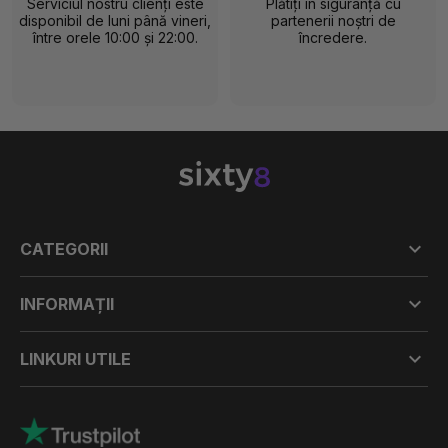
Serviciul nostru clienți este
Plătiți în siguranță cu
disponibil de luni până vineri,
partenerii noștri de
între orele 10:00 și 22:00.
încredere.

CATEGORII

INFORMAȚII

LINKURI UTILE