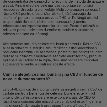
de concentrația de canabidiol, precum și de metoda de utilizare
aleasă. Printre efectele cele mai des raportate se numără
reducerea stresului și a anxietății. Mulți consumatori apreciază
rășina CBD pentru efectul său relaxant, fără senzația de
„euforie” pe care o poate provoca THC-ul. Pe lângă efectul
asupra stării de spirit, rășina este cunoscută și pentru
eficacitatea sa împotriva durerilor cronice. Poate fi utilizată ca
adjuvant pentru calmarea durerilor musculare și articulare,
adesea asociate cu inflamații.
Alte beneficii includ o calitate mai bună a somnului. Rășina CBD
ajută la relaxare la sfârșitul zilei, facilitând astfel adormirea și
reducând insomnia. De asemenea, poate fi utilă pentru cei care
doresc să calmeze simptomele asociate anumitor boli, precum
epilepsia sau scleroza multiplă, deși sunt necesare cercetări
suplimentare pentru a confirma aceste efecte.
Cum să alegeți cea mai bună rășină CBD în funcție de
nevoile dumneavoastră?
La Sixty8, știm cât de important este să alegeți o rășină CBD de
calitate pentru a beneficia de cele mai bune efecte. Primul
criteriu de luat în considerare este concentrația de CBD. O
rășină cu o concentrație ridicată de canabidiol este, în general,
mai eficientă, dar poate fi prea intensă pentru începători.