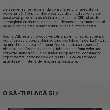
De asemenea, se recomandă consultarea unui specialist în
domeniul sănătății, mai ales dacă luați deja medicamente sau
dacă aveți probleme de sănătate subiacente. CBD-ul poate
interacționa cu anumite tratamente, de aceea este important să
vă asigurați că este potrivit pentru situația dumneavoastră.
Rășina CBD este un produs versatil și puternic, apreciat pentru
beneficiile sale asupra stării de bine mentale și fizice. La Sixty8,
ne mândrim cu faptul că oferim rășini de calitate superioară,
obținute din cânepă elvețiană și fabricate conform celor mai
exigente standarde. Fie că sunteți începător sau consumator
experimentat, gama noastră de rășini CBD vă va satisface
așteptările în materie de relaxare și bunăstare.
O SĂ-ȚI PLACĂ ȘI ⚡