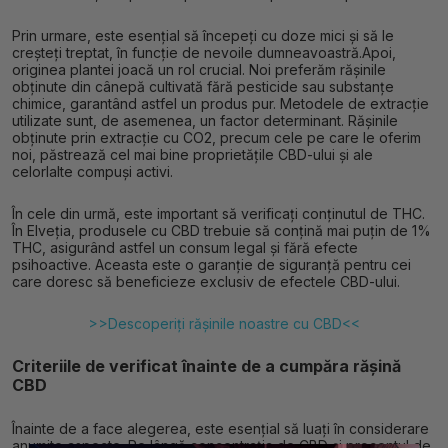
Prin urmare, este esențial să începeți cu doze mici și să le
creșteți treptat, în funcție de nevoile dumneavoastră.Apoi,
originea plantei joacă un rol crucial. Noi preferăm rășinile
obținute din cânepă cultivată fără pesticide sau substanțe
chimice, garantând astfel un produs pur. Metodele de extracție
utilizate sunt, de asemenea, un factor determinant. Rășinile
obținute prin extracție cu CO2, precum cele pe care le oferim
noi, păstrează cel mai bine proprietățile CBD-ului și ale
celorlalte compuși activi.
În cele din urmă, este important să verificați conținutul de THC.
În Elveția, produsele cu CBD trebuie să conțină mai puțin de 1%
THC, asigurând astfel un consum legal și fără efecte
psihoactive. Aceasta este o garanție de siguranță pentru cei
care doresc să beneficieze exclusiv de efectele CBD-ului.
>>Descoperiți rășinile noastre cu CBD<<
Criteriile de verificat înainte de a cumpăra rășină
CBD
Înainte de a face alegerea, este esențial să luați în considerare
anumite aspecte. Pe lângă concentrația de CBD și procentul de