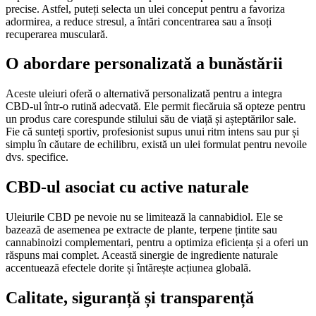
precise. Astfel, puteți selecta un ulei conceput pentru a favoriza
adormirea, a reduce stresul, a întări concentrarea sau a însoți
recuperarea musculară.
O abordare personalizată a bunăstării
Aceste uleiuri oferă o alternativă personalizată pentru a integra
CBD-ul într-o rutină adecvată. Ele permit fiecăruia să opteze pentru
un produs care corespunde stilului său de viață și așteptărilor sale.
Fie că sunteți sportiv, profesionist supus unui ritm intens sau pur și
simplu în căutare de echilibru, există un ulei formulat pentru nevoile
dvs. specifice.
CBD-ul asociat cu active naturale
Uleiurile CBD pe nevoie nu se limitează la cannabidiol. Ele se
bazează de asemenea pe extracte de plante, terpene țintite sau
cannabinoizi complementari, pentru a optimiza eficiența și a oferi un
răspuns mai complet. Această sinergie de ingrediente naturale
accentuează efectele dorite și întărește acțiunea globală.
Calitate, siguranță și transparență