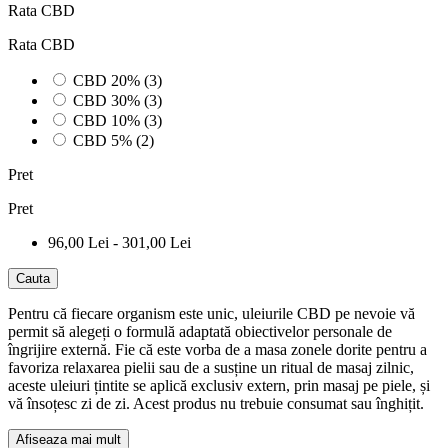
Rata CBD
Rata CBD
CBD 20%
(3)
CBD 30%
(3)
CBD 10%
(3)
CBD 5%
(2)
Pret
Pret
96,00 Lei - 301,00 Lei
Cauta
Pentru că fiecare organism este unic, uleiurile CBD pe nevoie vă
permit să alegeți o formulă adaptată obiectivelor personale de
îngrijire externă. Fie că este vorba de a masa zonele dorite pentru a
favoriza relaxarea pielii sau de a susține un ritual de masaj zilnic,
aceste uleiuri țintite se aplică exclusiv extern, prin masaj pe piele, și
vă însoțesc zi de zi. Acest produs nu trebuie consumat sau înghițit.
Afiseaza mai mult