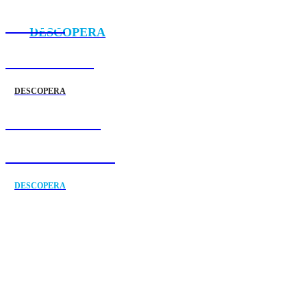
MEREU
DESCOPERA
ÎN ATAC 🏴‍☠️
DESCOPERA
DISPONIBIL
ÎN EUROPA 💫
DESCOPERA