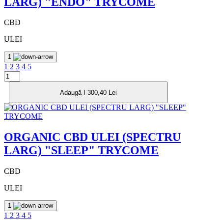
LARG) "ENDO" TRYCOME
CBD
ULEI
1
1
2
3
4
5
Adaugă I 300,40 Lei
ORGANIC CBD ULEI (SPECTRU
LARG) "SLEEP" TRYCOME
CBD
ULEI
1
1
2
3
4
5