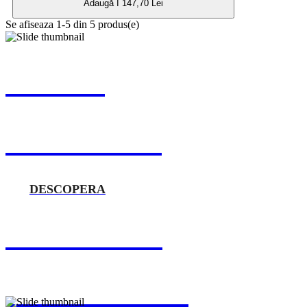
Adaugă I 147,70 Lei
Se afiseaza 1-5 din 5 produs(e)
MEREU
ÎN ATAC! 🏴‍☠️
DESCOPERA
DISPONIBIL
ÎN EUROPA 💫