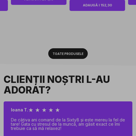
ADAUGĂ I 152,30
TOATE PRODUSELE
CLIENȚII NOȘTRI L-AU
ADORAT?
★ ★ ★ ★ ★
Ioana T.
De câțiva ani comand de la Sixty8 și este mereu la fel de
tare! Gata cu stresul de la muncă, am găsit exact ce îmi
trebuie ca să mă relaxez!