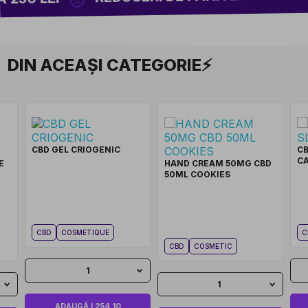
DIN ACEAȘI CATEGORIE⚡
CBD GEL CRIOGENIC
CB
C
E
HAND CREAM 50MG CBD
50ML COOKIES
CBD
COSMETIQUE
C
CBD
COSMETIC
1
1
ADAUGĂ I 254,10