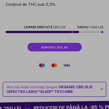
Conținut de THC sub 0,3%.
LIVRARE GRATUITĂ
(250 LEI)
CADOU !
(400 LEI)
ADAUGĂ I 300,40
Vezi mai multe informații despre
ORGANIC CBD ULEI
(SPECTRU LARG) "SLEEP" TRYCOME
REDUCERI DE PÂNĂ LA -85 % PE 
250 LEI