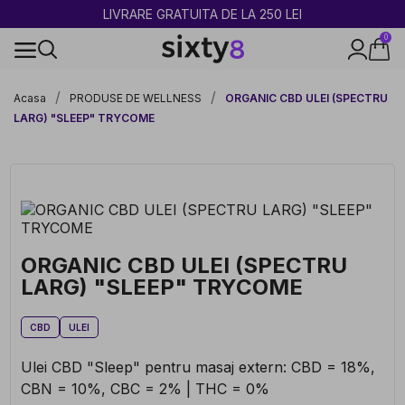
2 CUMPĂRATE = 1 CADOU
0
100% legal în Europa
Acasa
PRODUSE DE WELLNESS
ORGANIC CBD ULEI (SPECTRU
LARG) "SLEEP" TRYCOME
ORGANIC CBD ULEI (SPECTRU
LARG) "SLEEP" TRYCOME
CBD
ULEI
Ulei CBD "Sleep" pentru masaj extern: CBD = 18%,
CBN = 10%, CBC = 2% | THC = 0%