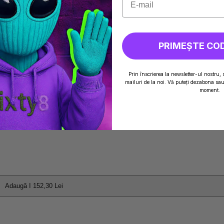
PRIMEȘTE CO
Adaugă I 152,30 Lei
Prin înscrierea la newsletter-ul nostru, 
mailuri de la noi. Vă puteți dezabona sau 
moment.
G) TRYCOME
Adaugă I 152,30 Lei