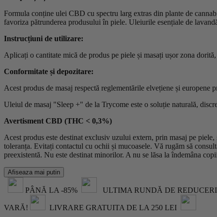
Formula conține ulei CBD cu spectru larg extras din plante de cannabis 
favoriza pătrunderea produsului în piele. Uleiurile esențiale de lavand
Instrucțiuni de utilizare:
Aplicați o cantitate mică de produs pe piele și masați ușor zona dorit
Conformitate și depozitare:
Acest produs de masaj respectă reglementările elvețiene și europene pri
Uleiul de masaj "Sleep +" de la Trycome este o soluție naturală, discret
Avertisment CBD (THC < 0,3%)
Acest produs este destinat exclusiv uzului extern, prin masaj pe piel
toleranța. Evitați contactul cu ochii și mucoasele. Vă rugăm să consulta
preexistentă. Nu este destinat minorilor. A nu se lăsa la îndemâna copii
Afiseaza mai putin
PÂNĂ LA -85%
ULTIMA RUNDĂ DE REDUCERI
VARĂ!
LIVRARE GRATUITA DE LA 250 LEI