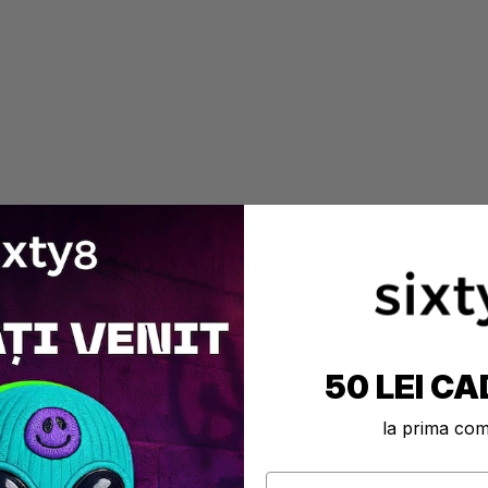
Adaugă I 152,30 Lei
50 LEI CA
la prima co