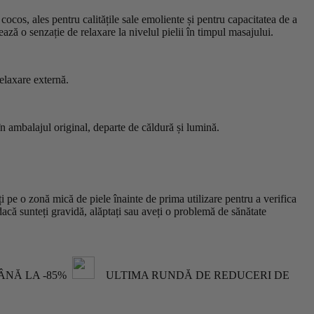
cos, ales pentru calitățile sale emoliente și pentru capacitatea de a
ză o senzație de relaxare la nivelul pielii în timpul masajului.
elaxare externă.
n ambalajul original, departe de căldură și lumină.
e o zonă mică de piele înainte de prima utilizare pentru a verifica
dacă sunteți gravidă, alăptați sau aveți o problemă de sănătate
NĂ LA -85%
ULTIMA RUNDĂ DE REDUCERI DE