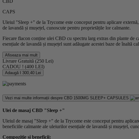
CBD
CAPS
Uleiul "Sleep +" de la Trycome este conceput pentru aplicare externă, 
de lavandă și mușețel, cunoscute pentru proprietățile lor calmante.
Fiecare flacon conține ulei CBD cu spectru larg extras din plante de c
esențiale de lavandă și mușețel sunt adăugate acestei baze de înaltă cal
Afiseaza mai mult
Livrare Gratuită
(250 Lei)
CADOU !
(400 LEI)
Adaugă I 300,40 Lei
Vezi mai multe informații despre
CBD 1500MG SLEEP+ CAPSULES
Ulei de masaj CBD "Sleep +"
Uleiul de masaj "Sleep +" de la Trycome este conceput pentru aplicare
beneficiile calmante ale uleiurilor esențiale de lavandă și mușețel, cun
Compoziție și beneficii: