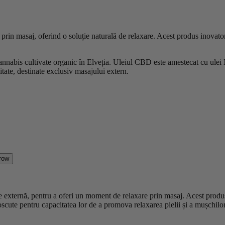
prin masaj, oferind o soluție naturală de relaxare. Acest produs inovato
annabis cultivate organic în Elveția. Uleiul CBD este amestecat cu ulei 
itate, destinate exclusiv masajului extern.
 externă, pentru a oferi un moment de relaxare prin masaj. Acest produ
oscute pentru capacitatea lor de a promova relaxarea pielii și a mușchilor