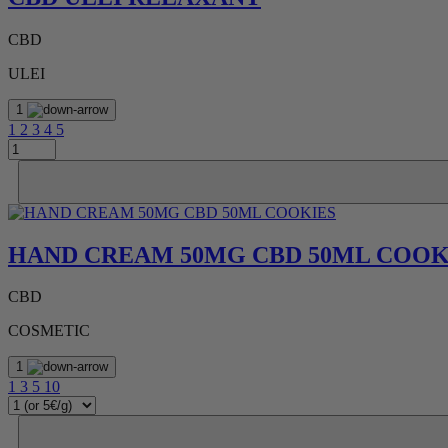
CBD
ULEI
1
1
2
3
4
5
HAND CREAM 50MG CBD 50ML COOK
CBD
COSMETIC
1
1
3
5
10