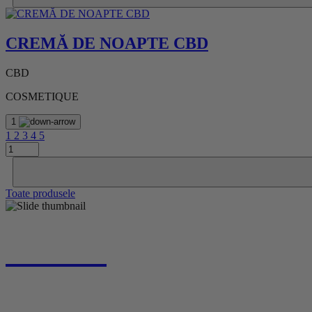
CREMĂ DE NOAPTE CBD
CBD
COSMETIQUE
1
1
2
3
4
5
Toate produsele
MEREU