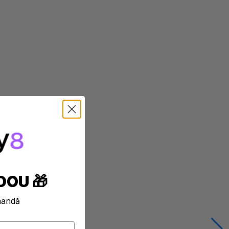
DOU 🎁
mandă