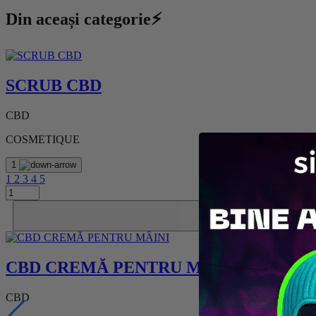
Din aceași categorie⚡
SCRUB CBD
CBD
COSMETIQUE
1
1
2
3
4
5
CBD CREMĂ PENTRU MÂINI
CBD