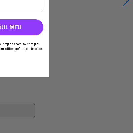
DUL MEU
sunteți de acord să primiți e-
modifica preferințele în orice