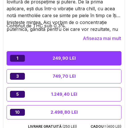
lovitură de prospețime și putere. De la prima
aplicare, ești dus într-o vibrație ultra chill, cu acea
notă mentholée care se simte pe piele în timp ce îți
liniștește mintea. Aici vorbim de o concentrație
Conținut de THC sub 0,3%.
puternică, gândită pentru cei care vor rezultate, nu
doar să testeze. Semnat de legendara marcă
Afiseaza mai mult
Cookies, acest ulei pentru masaj bifează toate
criteriile: eficient, stilat și clar peste medie. Fie că ești
în modul relaxare după o zi grea sau cauți un
249,90 LEI
1
adevărat moment de eliberare, este aici să-ți readucă
echilibrul la nivelul potrivit prin masaj extern, fără
749,70 LEI
3
complicații.
1.249,40 LEI
5
2.498,80 LEI
10
LIVRARE GRATUITĂ
(250 LEI)
CADOU !
(400 LEI)