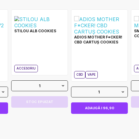
STILOU ALB COOKIES
S
C
ADIOS MOTHER F*CKER!
CBD CARTUȘ COOKIES
ACCESORIU
A
CBD
VAPE
1
1
STOC EPUIZAT
ADAUGĂ I 96,90