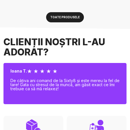
TOATE PRODUSELE
CLIENȚII NOȘTRI L-AU
ADORAT?
★ ★ ★ ★ ★
Ioana T.
De câțiva ani comand de la Sixty8 și este mereu la fel de
tare! Gata cu stresul de la muncă, am găsit exact ce îmi
trebuie ca să mă relaxez!