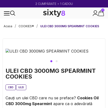
2 CUMPĂRATE = 1 CADOU
0
100% legal în Europa
Acasa
COOKIES®
ULEI CBD 3000MG SPEARMINT COOKIES
ULEI CBD 3000MG SPEARMINT
COOKIES
CBD
ULEI
Cauți un ulei CBD care nu se preface?
Cookies Oil
CBD 3000mg Spearmint
apare ca o adevărată