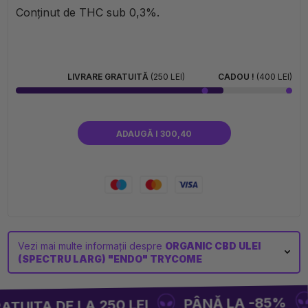
Conținut de THC sub 0,3%.
LIVRARE GRATUITĂ
(250 LEI)
CADOU !
(400 LEI)
ADAUGĂ I 300,40
Vezi mai multe informații despre
ORGANIC CBD ULEI
(SPECTRU LARG) "ENDO" TRYCOME
PÂNĂ LA -85%
UITA DE LA 250 LEI