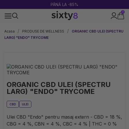
PÂNĂ LA -85%
0
100% legal în Europa
Acasa
PRODUSE DE WELLNESS
ORGANIC CBD ULEI (SPECTRU
LARG) "ENDO" TRYCOME
ORGANIC CBD ULEI (SPECTRU
LARG) "ENDO" TRYCOME
CBD
ULEI
Ulei CBD "Endo" pentru masaj extern - CBD = 18 %,
CBG = 4 %, CBN = 4 %, CBC = 4 % | THC = 0 %