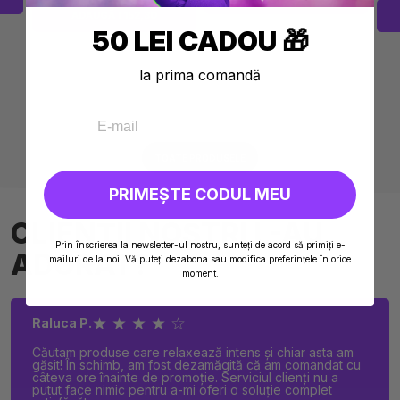
ADAUGĂ I 152,30
50 LEI CADOU 🎁
la prima comandă
TOATE PRODUSELE
PRIMEȘTE CODUL MEU
CLIENȚII NOȘTRI L-AU
Prin înscrierea la newsletter-ul nostru, sunteți de acord să primiți e-
ADORAT?
mailuri de la noi. Vă puteți dezabona sau modifica preferințele în orice
moment.
★ ★ ★ ★ ☆
Raluca P.
Căutam produse care relaxează intens și chiar asta am
găsit! În schimb, am fost dezamăgită că am comandat cu
câteva ore înainte de promoție. Serviciul clienți nu a
putut face nimic pentru a-mi oferi o soluție complet