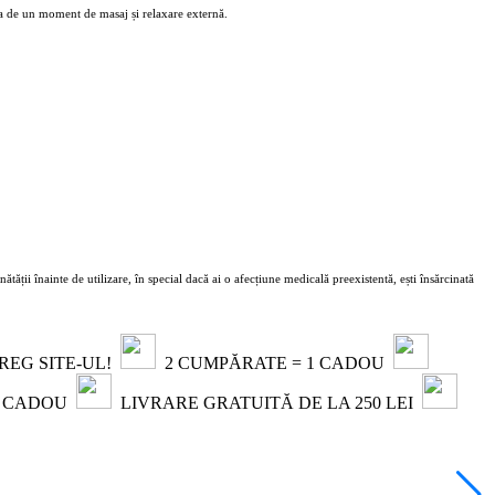
ia de un moment de masaj și relaxare externă.
ății înainte de utilizare, în special dacă ai o afecțiune medicală preexistentă, ești însărcinată
TREG SITE-UL!
2 CUMPĂRATE = 1 CADOU
1 CADOU
LIVRARE GRATUITĂ DE LA 250 LEI