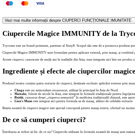
Vezi mai multe informații despre
CIUPERCI FUNCȚIONALE IMUNITATE
Ciupercile Magice IMMUNITY de la Try
Trycome este un brand premium, partener al Sixty8. Scopul său este de a promova produse pentr
Ciupercile Magice IMMUNITY sunt formulate pentru aplicare externă, prin masaj, și combină pa
Aceste ciuperci, cunoscute de mulți ani în tradițiile din Asia, sunt integrate aici într-un produs c
Ingrediente și efecte ale ciupercilor magic
Produsul nostru conține patru extracte de ciuperci, destinate exclusiv aplicării externe prin masaj
Chaga
este un antioxidant recunoscut, utilizat în principal în Asia de Nord.
Maitake
, folosit de secole în Asia, este integrat în formule tradiționale pentru îngrijirea 
Reishi
, cunoscut drept „ciuperca nemuririi” în medicina tradițională chineză, este apreci
Lion's Mane
este integrat aici pentru formula sa de masaj, alături de celelalte extracte.
Rețeta noastră de ciuperci magice este special concepută pentru masaj extern, oferind un moment
De ce să cumperi ciuperci?
Întrebarea ar trebui să fie: de ce nu? Ciupercile utilizate în formula noastră de masaj sunt naturale