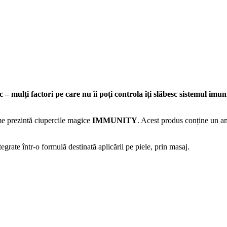
– mulți factori pe care nu îi poți controla îți slăbesc sistemul imun
ome prezintă ciupercile magice
IMMUNITY
. Acest produs conține un am
egrate într-o formulă destinată aplicării pe piele, prin masaj.