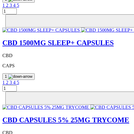
1
2
3
4
5
CBD 1500MG SLEEP+ CAPSULES
CBD
CAPS
1
1
2
3
4
5
CBD CAPSULES 5% 25MG TRYCOME
CBD