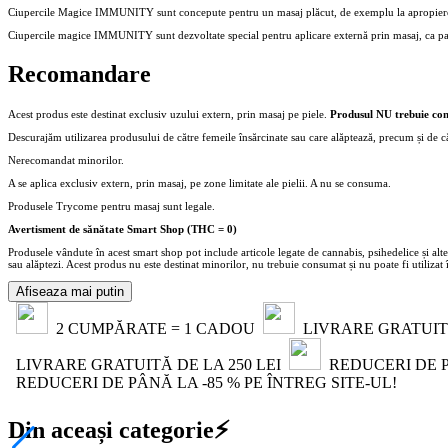
Ciupercile Magice IMMUNITY sunt concepute pentru un masaj plăcut, de exemplu la apropierea ier
Ciupercile magice IMMUNITY sunt dezvoltate special pentru aplicare externă prin masaj, ca parte 
Recomandare
Acest produs este destinat exclusiv uzului extern, prin masaj pe piele.
Produsul NU trebuie cons
Descurajăm utilizarea produsului de către femeile însărcinate sau care alăptează, precum și de că
Nerecomandat minorilor.
A se aplica exclusiv extern, prin masaj, pe zone limitate ale pielii. A nu se consuma.
Produsele Trycome pentru masaj sunt legale.
Avertisment de sănătate Smart Shop (THC = 0)
Produsele vândute în acest smart shop pot include articole legate de cannabis, psihedelice și alte
sau alăptezi. Acest produs nu este destinat minorilor, nu trebuie consumat și nu poate fi utilizat 
Afiseaza mai putin
2 CUMPĂRATE = 1 CADOU
LIVRARE GRATUITĂ
LIVRARE GRATUITĂ DE LA 250 LEI
REDUCERI DE PÂ
REDUCERI DE PÂNĂ LA -85 % PE ÎNTREG SITE-UL!
Din aceași categorie⚡