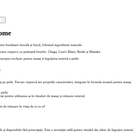
come
u bunăstare morală și fizică, folosind ingrediente naturale.
tru ciuperci cu potențial benefic: Chaga, Lion's Mane, Reishi și Maitake.
onceput exclusiv pentru masaj și îngrijirea externă a pielii.
e
 pe piele. Fiecare ciupercă are propriile caracteristici, integrate în formula noastră pentru masaj.
pielii.
at pentru utilizarea sa în ritualuri de masaj și relaxare externă.
 de relaxare în viața de zi cu zi!
 și disponibile fără prescripție. Este o investiție utilă pentru ritualul tău zilnic de îngrijire extern