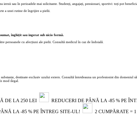
nii sau în perioadele mai solicitante. Studenți, angajați, pensionari, sportivi: toți pot benefic
a unei rutine de îngrijire a pielii.
umat, înghițit sau ingerat sub nicio formă.
tre persoanele cu afecțiuni ale pielii. Consultă medicul în caz de îndoială.
 substanțe, destinate exclusiv uzului extern. Consultă întotdeauna un profesionist din domeniul sănăt
în mod ilegal.
 DE LA 250 LEI
REDUCERI DE PÂNĂ LA -85 % PE ÎN
NĂ LA -85 % PE ÎNTREG SITE-UL!
2 CUMPĂRATE = 