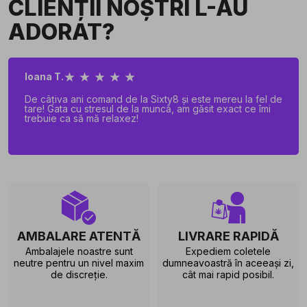
CLIENȚII NOȘTRI L-AU
ADORAT?
★ ★ ★ ★ ★
Ioana T.
De câțiva ani comand de la Sixty8 și este mereu la fel de
tare! Gata cu stresul de la muncă, am găsit exact ce îmi
trebuie ca să mă relaxez!
AMBALARE ATENTĂ
LIVRARE RAPIDĂ
Ambalajele noastre sunt
Expediem coletele
neutre pentru un nivel maxim
dumneavoastră în aceeași zi,
de discreție.
cât mai rapid posibil.