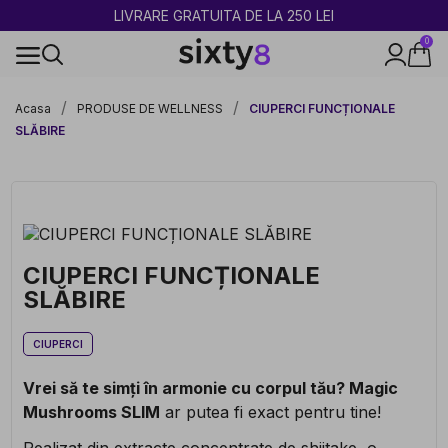
2 CUMPĂRATE = 1 CADOU
0
100% legal în Europa
Acasa
PRODUSE DE WELLNESS
CIUPERCI FUNCȚIONALE
SLĂBIRE
CIUPERCI FUNCȚIONALE
SLĂBIRE
CIUPERCI
Vrei să te simți în armonie cu corpul tău?
Magic
Mushrooms SLIM
ar putea fi exact pentru tine!
Realizat din extracte concentrate de shiitake, o