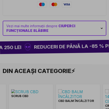
Vezi mai multe informații despre
CIUPERCI
FUNCȚIONALE SLĂBIRE
REDUCERI DE PÂNĂ LA -85 % PE 
250 LEI
DIN ACEAȘI CATEGORIE⚡
SCRUB CBD
CBD BALM ÎNCĂLZITOR
CR