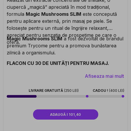
ciupercă „magică” apreciată în mod tradițional,
formula
Magic Mushrooms SLIM
este concepută
pentru aplicare externă, prin masaj pe piele. Se
folosește pentru un ritual de îngrijire relaxant,
apreciat pentru senzația de prospețime pe care o
Magic Mushrooms SLIM
a fost dezvoltat de brandul
oferă.
premium Trycome pentru a promova bunăstarea
zilnică a organismului.
FLACON CU 30 DE UNITĂȚI PENTRU MASAJ.
Afiseaza mai mult
LIVRARE GRATUITĂ
(250 LEI)
CADOU !
(400 LEI)
ADAUGĂ I 101,40