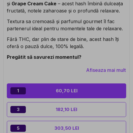
și
Grape Cream Cake
– acest hash îmbină dulceața
fructată, notele zaharoase și o profundă relaxare.
Textura sa cremoasă și parfumul gourmet îl fac
partenerul ideal pentru momentele tale de relaxare.
Fără THC, dar plin de stare de bine, acest hash îți
oferă o pauză dulce, 100% legală.
Pregătit să savurezi momentul?
Afiseaza mai mult
60,70 LEI
1
182,10 LEI
3
303,50 LEI
5