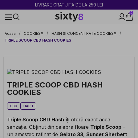
2 CUMPĂRATE = 1 CADOU
0
100% legal în Europa
Acasa
COOKIES®
HASH ȘI CONCENTRATE COOKIES®
TRIPLE SCOOP CBD HASH COOKIES
TRIPLE SCOOP CBD HASH
COOKIES
CBD
HASH
Triple Scoop CBD Hash
îți oferă exact acea
senzație. Obținut din celebra floare
Triple Scoop
–
un amestec rafinat de
Gelato 33
,
Sunset Sherbert