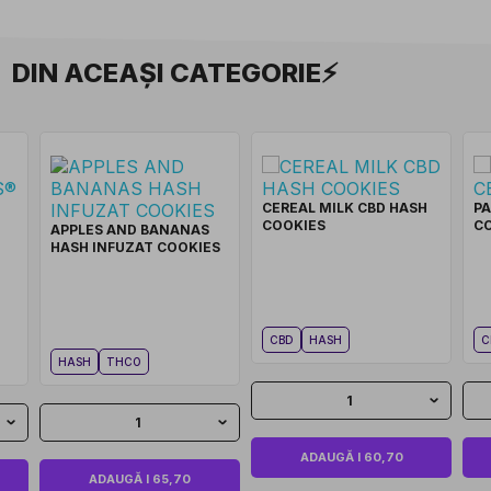
DIN ACEAȘI CATEGORIE⚡
CEREAL MILK CBD HASH
PA
COOKIES
CO
APPLES AND BANANAS
HASH INFUZAT COOKIES
CBD
HASH
C
HASH
THCO
1
1
ADAUGĂ I 60,70
ADAUGĂ I 65,70