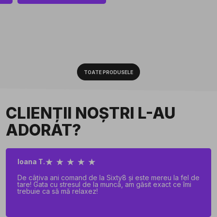
TOATE PRODUSELE
CLIENȚII NOȘTRI L-AU
ADORAT?
★ ★ ★ ★ ★
Ioana T.
De câțiva ani comand de la Sixty8 și este mereu la fel de
tare! Gata cu stresul de la muncă, am găsit exact ce îmi
trebuie ca să mă relaxez!