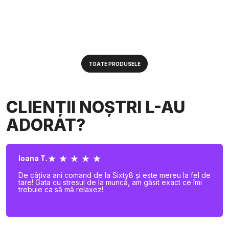
TOATE PRODUSELE
CLIENȚII NOȘTRI L-AU
ADORAT?
★ ★ ★ ★ ★
Ioana T.
De câțiva ani comand de la Sixty8 și este mereu la fel de
tare! Gata cu stresul de la muncă, am găsit exact ce îmi
trebuie ca să mă relaxez!