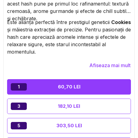
acest hash pune pe primul loc rafinamentul: textură
cremoasă, arome gurmande și efecte de chill subtile
și echilibrate.
Este alianța perfectă între prestigiul geneticii
Cookies
și măiestria extracției de precizie. Pentru pasionații de
hash care apreciază aromele intense și efectele de
relaxare sigure, este starul incontestabil al
momentului.
Afiseaza mai mult
60,70 LEI
1
182,10 LEI
3
303,50 LEI
5