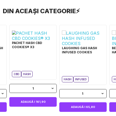
DIN ACEAȘI CATEGORIE⚡
PACHET HASH CBD
COOKIES® X3
SH
LAUGHING GAS HASH
B
INFUSED COOKIES
HA
CBD
HASH
HASH
INFUSED
H
1
1
ADAUGĂ I 161,90
ADAUGĂ I 65,80