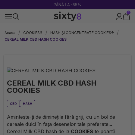
PÂNĂ LA -85%
0
100% legal în Europa
Acasa
COOKIES®
HASH ȘI CONCENTRATE COOKIES®
CEREAL MILK CBD HASH COOKIES
CEREAL MILK CBD HASH
COOKIES
CBD
HASH
Amintește-ți de diminețile fără griji, cu un bol de
cereale dulci în fața desenelor tale preferate...
Cereal Milk CBD hash de la
COOKIES
te poartă