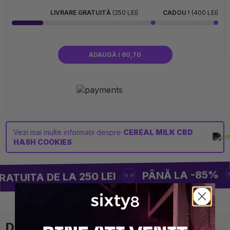
LIVRARE GRATUITĂ
(250 LEI)
CADOU !
(400 LEI)
ADAUGĂ I 60,70
Vezi mai multe informații despre
CEREAL MILK CBD
HASH COOKIES
PÂNĂ LA -85%
TUITA DE LA 250 LEI
DIN ACEAȘI CATEGORIE⚡