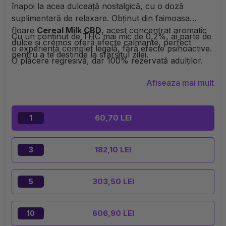
înapoi la acea dulceață nostalgică, cu o doză
suplimentară de relaxare. Obținut din faimoasa
floare
Cereal Milk CBD
, acest concentrat aromatic
Cu un conținut de THC mai mic de 0,2%, ai parte de
dulce și cremos oferă efecte calmante, perfect
o experiență complet legală, fără efecte psihoactive.
pentru a te destinde la sfârșitul zilei.
O plăcere regresivă, dar 100% rezervată adulților.
Afiseaza mai mult
60,70 LEI
1
182,10 LEI
3
303,50 LEI
5
606,90 LEI
10