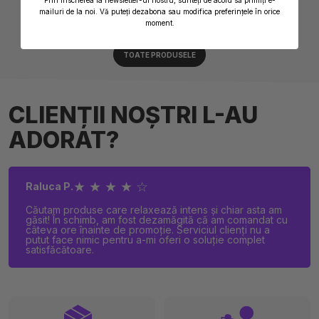
mailuri de la noi. Vă puteți dezabona sau modifica preferințele în orice
moment.
TOATE PRODUSELE
CLIENȚII NOȘTRI L-AU
ADORAT?
★ ★ ★ ★ ☆
Raluca P.
Căutam produse care relaxează intens și chiar asta am
găsit! În schimb, am fost dezamăgită că am comandat cu
câteva ore înainte de promoție. Serviciul clienți nu a
putut face nimic pentru a-mi oferi o soluție complet
satisfăcătoare.